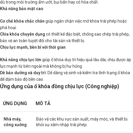
dù trong môi trường ẩm ướt, bụi bẩn hay có hóa chất.
Khả năng bảo mật cao
Cơ chế khóa chắc chắn
giúp ngăn chặn việc mở khóa trái phép hoặc
phá hoại.
Chìa khóa chuyên dụng
có thiết kế đặc biệt, chống sao chép trái phép,
bảo vệ an toàn tuyệt đối cho tài sản và thiết bị.
Chịu lực mạnh, bền bỉ với thời gian
Khả năng chịu lực lớn
giúp ổ khóa duy trì hiệu quả lâu dài, chịu được áp
lực mạnh từ bên ngoài mà không bị hư hỏng.
Dễ bảo dưỡng và duy trì
: Dễ dàng vệ sinh và kiểm tra tình trạng ổ khóa
để đảm bảo độ bền cao.
Ứng dụng của ổ khóa đồng chịu lực (Công nghiệp)
ỨNG DỤNG
MÔ TẢ
Nhà máy,
Bảo vệ các khu vực sản xuất, máy móc, và thiết bị
công xưởng
khỏi sự xâm nhập trái phép.