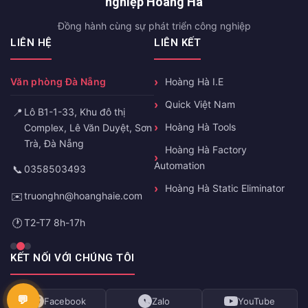
nghiệp Hoàng Hà
Đồng hành cùng sự phát triển công nghiệp
LIÊN HỆ
LIÊN KẾT
Văn phòng Đà Nẵng
Hoàng Hà I.E
Quick Việt Nam
📍
Lô B1-1-33, Khu đô thị
Hoàng Hà Tools
Complex, Lê Văn Duyệt, Sơn
Trà, Đà Nẵng
Hoàng Hà Factory
Automation
📞
0358503493
Hoàng Hà Static Eliminator
✉️
truonghn@hoanghaie.com
🕐
T2-T7 8h-17h
KẾT NỐI VỚI CHÚNG TÔI
Facebook
Zalo
YouTube