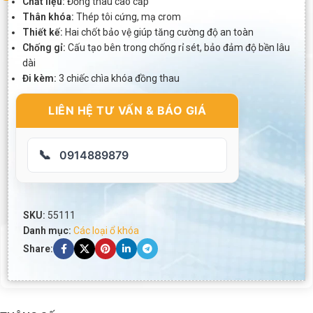
Chất liệu:
Đồng thau cao cấp
Thân khóa:
Thép tôi cứng, mạ crom
Thiết kế:
Hai chốt bảo vệ giúp tăng cường độ an toàn
Chống gỉ:
Cấu tạo bên trong chống rỉ sét, bảo đảm độ bền lâu
dài
Đi kèm:
3 chiếc chìa khóa đồng thau
LIÊN HỆ TƯ VẤN & BÁO GIÁ
📞
0914889879
SKU:
55111
Danh mục:
Các loại ổ khóa
Share: