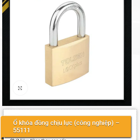
Click to enlarge
Ổ khóa đồng chịu lực (công nghiệp) –
55111