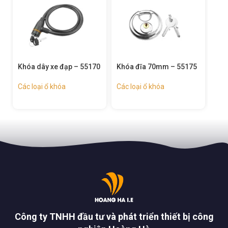
hóa dây xe đạp – 55170
Khóa đĩa 70mm – 55175
Ổ khóa sắ
ác loại ổ khóa
Các loại ổ khóa
Các loại ổ
Công ty TNHH đầu tư và phát triển thiết bị công