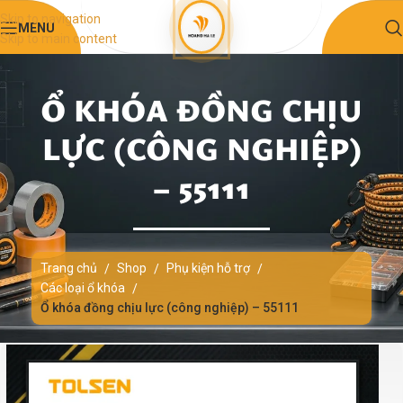
Skip to navigation
MENU
Skip to main content
Ổ KHÓA ĐỒNG CHỊU
LỰC (CÔNG NGHIỆP)
– 55111
Trang chủ
Shop
Phụ kiện hỗ trợ
/
/
/
Các loại ổ khóa
/
Ổ khóa đồng chịu lực (công nghiệp) – 55111