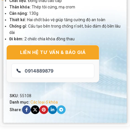
Chất liệu:
Đồng thau cao cấp
Thân khóa:
Thép tôi cứng, mạ crom
Cân nặng:
130g
Thiết kế:
Hai chốt bảo vệ giúp tăng cường độ an toàn
Chống gỉ:
Cấu tạo bên trong chống rỉ sét, bảo đảm độ bền lâu
dài
Đi kèm:
2 chiếc chìa khóa đồng thau
LIÊN HỆ TƯ VẤN & BÁO GIÁ
📞
0914889879
SKU:
55108
Danh mục:
Các loại ổ khóa
Share: