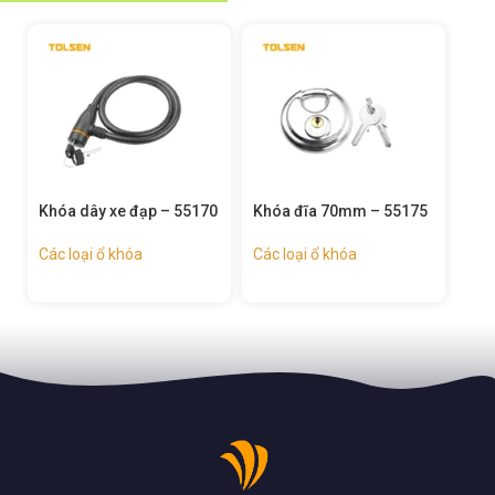
Khóa dây xe đạp – 55170
Khóa đĩa 70mm – 55175
Ổ khóa
Các loại ổ khóa
Các loại ổ khóa
Các loạ