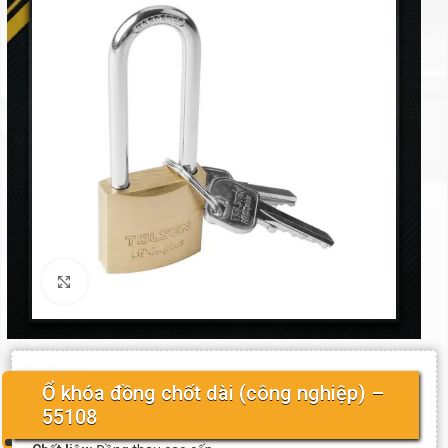
Click to enlarge
Ổ khóa đồng chốt dài (công nghiệp) –
55108