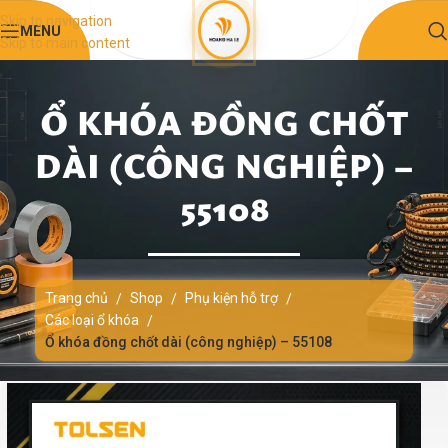
Skip to navigation
MENU
Skip to main content
Ổ KHÓA ĐỒNG CHỐT
DÀI (CÔNG NGHIỆP) –
55108
Trang chủ
Shop
Phụ kiện hỗ trợ
/
/
/
Các loại ổ khóa
/
Ổ khóa đồng chốt dài (công nghiệp) – 55108