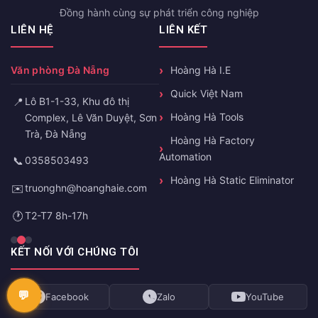
Đồng hành cùng sự phát triển công nghiệp
LIÊN HỆ
LIÊN KẾT
Văn phòng Đà Nẵng
Hoàng Hà I.E
Quick Việt Nam
📍
Lô B1-1-33, Khu đô thị
Hoàng Hà Tools
Complex, Lê Văn Duyệt, Sơn
Trà, Đà Nẵng
Hoàng Hà Factory
Automation
📞
0358503493
Hoàng Hà Static Eliminator
✉️
truonghn@hoanghaie.com
🕐
T2-T7 8h-17h
KẾT NỐI VỚI CHÚNG TÔI
Facebook
Zalo
YouTube