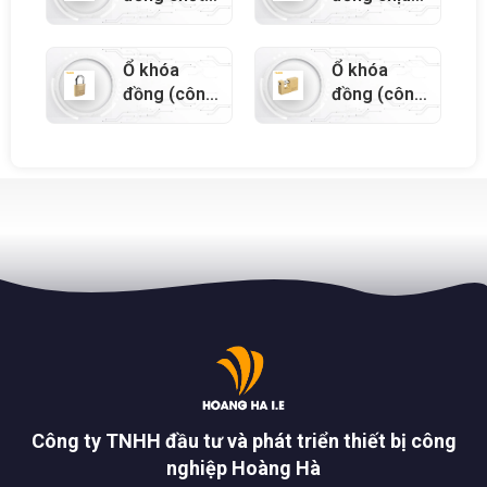
dài (công
lực (công
nghiệp) –
nghiệp) –
55108
55111
Ổ khóa
Ổ khóa
đồng (công
đồng (công
nghiệp) –
nghiệp) –
55103
55117
Công ty TNHH đầu tư và phát triển thiết bị công
nghiệp Hoàng Hà