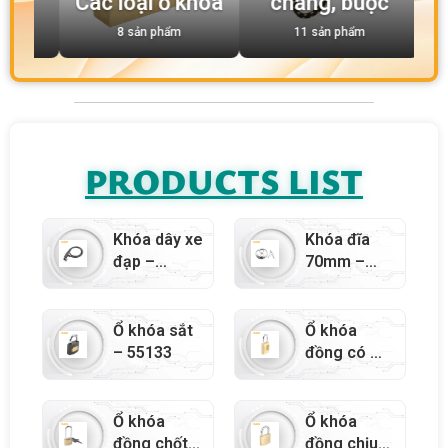
Các loại ổ khóa
chằng, buộc
thao
8 sản phẩm
11 sản phẩm
0 sản
PRODUCTS LIST
Khóa dây xe
Khóa đĩa
đạp –
70mm –
55170
55175
Ổ khóa sắt
Ổ khóa
– 55133
đồng có mã
số – 55122
Ổ khóa
Ổ khóa
đồng chốt
đồng chịu