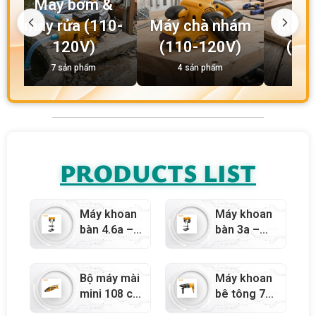
Máy bơm &
máy rửa (110-
Máy chà nhám
Máy c
120V)
(110-120V)
(11
7 sản phẩm
4 sản phẩm
4 
PRODUCTS LIST
Máy khoan
Máy khoan
bàn 4.6a –
bàn 3a –
79826
79825
Bộ máy mài
Máy khoan
mini 108 chi
bê tông 7a
tiết – 79757
sds-plus –