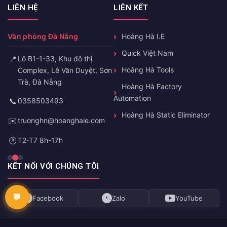
LIÊN HỆ
LIÊN KẾT
Văn phòng Đà Nẵng
Hoàng Hà I.E
Quick Việt Nam
📍
Lô B1-1-33, Khu đô thị
Hoàng Hà Tools
Complex, Lê Văn Duyệt, Sơn
Trà, Đà Nẵng
Hoàng Hà Factory
Automation
📞
0358503493
Hoàng Hà Static Eliminator
✉️
truonghn@hoanghaie.com
🕐
T2-T7 8h-17h
KẾT NỐI VỚI CHÚNG TÔI
Facebook
Zalo
YouTube