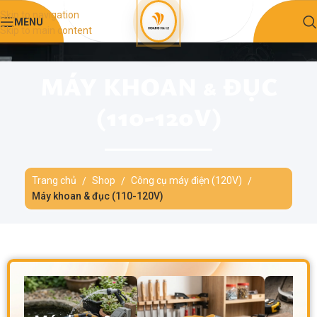
Skip to navigation
MENU
Skip to main content
MÁY KHOAN & ĐỤC
(110-120V)
Trang chủ
Shop
Công cụ máy điện (120V)
/
/
/
Máy khoan & đục (110-120V)