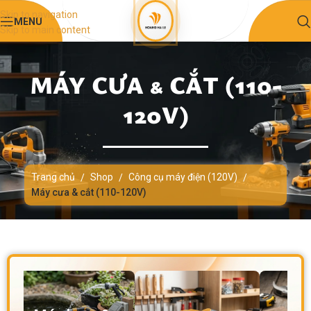
Skip to navigation
MENU
Skip to main content
MÁY CƯA & CẮT (110-
120V)
Trang chủ
Shop
Công cụ máy điện (120V)
/
/
/
Máy cưa & cắt (110-120V)