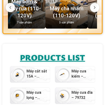
Máy bơm &
máy rửa (110-
Máy chà nhám
Máy c
120V)
(110-120V)
(11
7 sản phẩm
3 sản phẩm
4 
PRODUCTS LIST
Máy cắt sắt
Máy cưa
15A –
kiếm –
79815
79741
Máy cưa
Máy cưa đĩa
lọng –
– 79732
79745