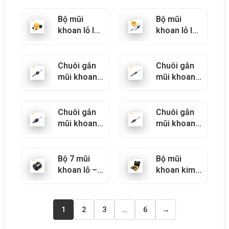
75878
75871
Bộ mũi
Bộ mũi
khoan lỗ lắp
khoan lỗ lắp
khóa 4 chi
khóa 3 chi
tiết – 75863
tiết – 75868
Chuôi gắn
Chuôi gắn
mũi khoan
mũi khoan
lỗ sds-plus
lỗ sds-plus
– 75703
– 75702
Chuôi gắn
Chuôi gắn
mũi khoan
mũi khoan
lỗ – 75701
lỗ – 75700
Bộ 7 mũi
Bộ mũi
khoan lỗ –
khoan kim
75869
cương 11
chi tiết
(công
1
2
3
…
6
→
nghiệp) –
75881