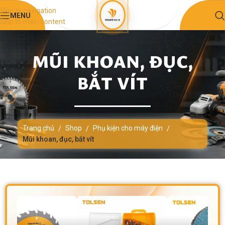
Skip to navigation
MENU
Skip to main content
MŨI KHOAN, ĐỤC,
BẮT VÍT
Trang chủ
Shop
Phụ kiện cho máy điện
/
/
/
Mũi khoan, đục, bắt vít