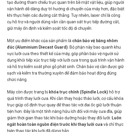
tạo đường tham chiếu trực quan trên bề mặt vật liệu, giúp người
vận hành dễ dàng duy trì hướng di chuyển của máy hơn, đặc biệt
khi thực hiện các đường cắt thẳng. Tuy nhiên, laser chỉ là công
cụ hỗ trợ và người dùng vẫn cần quan sát trực tiếp đường cắt,
giữ máy ổn định và kiểm soát tốc độ di chuyển.
Một ưu điểm khác của sản phẩm là
chắn bảo vệ bằng nhôm
đúc (Aluminium Diecast Guard)
. Bộ phận này bao quanh khu
vực lưỡi cưa theo thiết kế của máy, góp phần bảo vệ người sử
dụng khỏi tiếp xúc trực tiếp với lưỡi cưa trong quá trình vận hành
và hỗ trợ kiểm soát phoi gỗ phát sinh. Chắn bảo vệ cần được giữ
sạch và kiểm tra thường xuyên để đảm bảo hoạt động đúng
chức năng.
Máy còn được trang bị
khóa trục chính (Spindle Lock)
hỗ trợ
quá trình thay lưỡi cưa. Khi cần thay hoặc tháo lưỡi, cơ cấu khóa
trục giúp cố định trục quay để thao tác với đai ốc giữ lưỡi thuận
tiện hơn. Đây là một tính năng hữu ích đối với máy cưa đĩa, giúp
giảm thời gian thao tác khi bảo dưỡng hoặc thay đổi lưỡi.
Luôn
ngắt hoàn toàn nguồn điện trước khi thay lưỡi cưa
và chỉ thực
hiện thao tác khi lưỡi đã dừng hẳn.