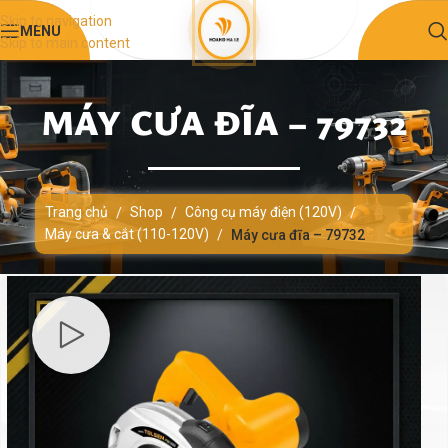
Skip to navigation
MENU
Skip to main content
MÁY CƯA ĐĨA – 79732
Trang chủ
Shop
Công cụ máy điện (120V)
/
/
/
Máy cưa & cắt (110-120V)
/
Máy cưa đĩa – 79732