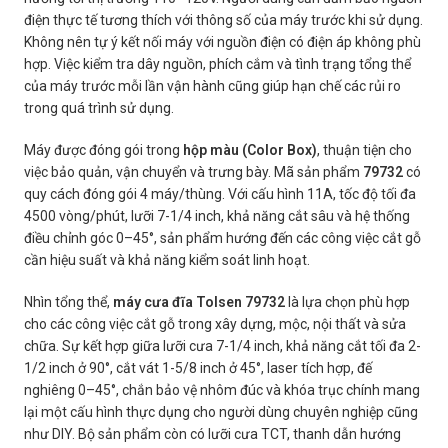
điện thực tế tương thích với thông số của máy trước khi sử dụng.
Không nên tự ý kết nối máy với nguồn điện có điện áp không phù
hợp. Việc kiểm tra dây nguồn, phích cắm và tình trạng tổng thể
của máy trước mỗi lần vận hành cũng giúp hạn chế các rủi ro
trong quá trình sử dụng.
Máy được đóng gói trong
hộp màu (Color Box)
, thuận tiện cho
việc bảo quản, vận chuyển và trưng bày. Mã sản phẩm
79732
có
quy cách đóng gói 4 máy/thùng. Với cấu hình 11A, tốc độ tối đa
4500 vòng/phút, lưỡi 7-1/4 inch, khả năng cắt sâu và hệ thống
điều chỉnh góc 0–45°, sản phẩm hướng đến các công việc cắt gỗ
cần hiệu suất và khả năng kiểm soát linh hoạt.
Nhìn tổng thể,
máy cưa đĩa Tolsen 79732
là lựa chọn phù hợp
cho các công việc cắt gỗ trong xây dựng, mộc, nội thất và sửa
chữa. Sự kết hợp giữa lưỡi cưa 7-1/4 inch, khả năng cắt tối đa 2-
1/2 inch ở 90°, cắt vát 1-5/8 inch ở 45°, laser tích hợp, đế
nghiêng 0–45°, chắn bảo vệ nhôm đúc và khóa trục chính mang
lại một cấu hình thực dụng cho người dùng chuyên nghiệp cũng
như DIY. Bộ sản phẩm còn có lưỡi cưa TCT, thanh dẫn hướng