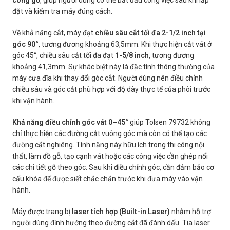
công gỗ
, giúp người dùng có thể bắt đầu công việc sau khi lắp
đặt và kiểm tra máy đúng cách.
Về khả năng cắt, máy đạt
chiều sâu cắt tối đa 2-1/2 inch tại
góc 90°
, tương đương khoảng 63,5mm. Khi thực hiện cắt vát ở
góc 45°, chiều sâu cắt tối đa đạt
1-5/8 inch
, tương đương
khoảng 41,3mm. Sự khác biệt này là đặc tính thông thường của
máy cưa đĩa khi thay đổi góc cắt. Người dùng nên điều chỉnh
chiều sâu và góc cắt phù hợp với độ dày thực tế của phôi trước
khi vận hành.
Khả năng điều chỉnh góc vát 0–45°
giúp Tolsen 79732 không
chỉ thực hiện các đường cắt vuông góc mà còn có thể tạo các
đường cắt nghiêng. Tính năng này hữu ích trong thi công nội
thất, làm đồ gỗ, tạo cạnh vát hoặc các công việc cần ghép nối
các chi tiết gỗ theo góc. Sau khi điều chỉnh góc, cần đảm bảo cơ
cấu khóa đế được siết chắc chắn trước khi đưa máy vào vận
hành.
Máy được trang bị
laser tích hợp (Built-in Laser)
nhằm hỗ trợ
người dùng định hướng theo đường cắt đã đánh dấu. Tia laser