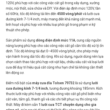
120V, phù hợp với các công việc cắt gỗ trong xây dựng, xưởng
mộc, nội thất, sửa chữa và DIY. Với điện áp định mức 120V, tần
số 60Hz, tốc độ không tải lên đến
4500 vòng/phút
và lưỡi cưa
đường kính 7-1/4 inch, máy mang đến khả năng cắt mạnh mẽ,
linh hoạt và phù hợp với nhiều loại phôi gỗ trong phạm vi kỹ
thuật cho phép.
Sản phẩm sử dụng
dòng điện định mức 11A
, cung cấp nguồn
năng lượng phù hợp cho các công việc cắt gỗ cần tốc độ xử lý ổn
định. Tốc độ không tải đạt 0–4500 vòng/phút, cho phép máy
vận hành trong dải tốc độ rộng. Khi sử dụng, người dùng nên lựa
chọn cách thao tác phù hợp với vật liệu, chiều sâu cắt và loại lưỡi
cưa để duy trì hiệu quả cắt cũng như hạn chế tải không cần thiết
lên động cơ.
Điểm nổi bật của
máy cưa đĩa Tolsen 79732
là sử dụng
lưỡi
cưa đường kính 7-1/4 inch
, tương đương khoảng 185mm. Kích
thước lưỡi này phù hợp với nhiều công việc cắt gỗ phổ biến như
cắt ván, tấm gỗ, thanh gỗ và các chi tiết phục vụ thi công nội
thất. Máy đi kèm sẵn
1 lưỡi cưa TCT chuyên dụng cho gia