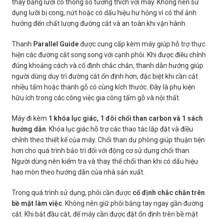
thay bằng lưỡi có thông số tương thích với máy. Không nên sử
dụng lưỡi bị cong, nứt hoặc có dấu hiệu hư hỏng vì có thể ảnh
hưởng đến chất lượng đường cắt và an toàn khi vận hành.
Thanh
Parallel Guide
được cung cấp kèm máy giúp hỗ trợ thực
hiện các đường cắt song song với cạnh phôi. Khi được điều chỉnh
đúng khoảng cách và cố định chắc chắn, thanh dẫn hướng giúp
người dùng duy trì đường cắt ổn định hơn, đặc biệt khi cần cắt
nhiều tấm hoặc thanh gỗ có cùng kích thước. Đây là phụ kiện
hữu ích trong các công việc gia công tấm gỗ và nội thất.
Máy đi kèm
1 khóa lục giác, 1 đôi chổi than carbon và 1 sách
hướng dẫn
. Khóa lục giác hỗ trợ các thao tác lắp đặt và điều
chỉnh theo thiết kế của máy. Chổi than dự phòng giúp thuận tiện
hơn cho quá trình bảo trì đối với động cơ sử dụng chổi than.
Người dùng nên kiểm tra và thay thế chổi than khi có dấu hiệu
hao mòn theo hướng dẫn của nhà sản xuất.
Trong quá trình sử dụng, phôi cần được
cố định chắc chắn trên
bề mặt làm việc
. Không nên giữ phôi bằng tay ngay gần đường
cắt. Khi bắt đầu cắt, đế máy cần được đặt ổn định trên bề mặt