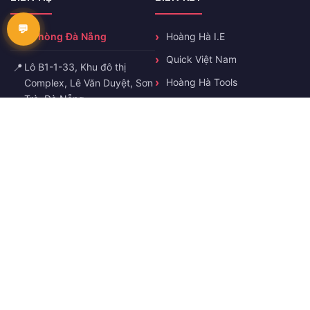
Văn phòng Đà Nẵng
Hoàng Hà I.E
Quick Việt Nam
📍
Lô B1-1-33, Khu đô thị
Hoàng Hà Tools
Complex, Lê Văn Duyệt, Sơn
Trà, Đà Nẵng
Hoàng Hà Factory
Automation
📞
0358503493
Hoàng Hà Static Eliminator
✉️
truonghn@hoanghaie.com
🕐
T2-T7 8h-17h
KẾT NỐI VỚI CHÚNG TÔI
Facebook
Zalo
YouTube
© Copyright 2026 Hoang Ha IE. All rights reserved.