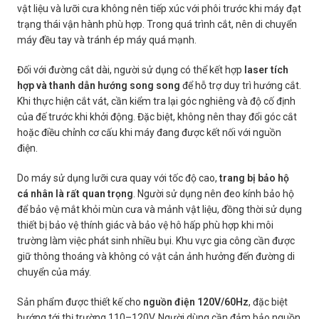
vật liệu và lưỡi cưa không nên tiếp xúc với phôi trước khi máy đạt
trạng thái vận hành phù hợp. Trong quá trình cắt, nên di chuyển
máy đều tay và tránh ép máy quá mạnh.
Đối với đường cắt dài, người sử dụng có thể kết hợp
laser tích
hợp và thanh dẫn hướng song song
để hỗ trợ duy trì hướng cắt.
Khi thực hiện cắt vát, cần kiểm tra lại góc nghiêng và độ cố định
của đế trước khi khởi động. Đặc biệt, không nên thay đổi góc cắt
hoặc điều chỉnh cơ cấu khi máy đang được kết nối với nguồn
điện.
Do máy sử dụng lưỡi cưa quay với tốc độ cao,
trang bị bảo hộ
cá nhân là rất quan trọng
. Người sử dụng nên đeo kính bảo hộ
để bảo vệ mắt khỏi mùn cưa và mảnh vật liệu, đồng thời sử dụng
thiết bị bảo vệ thính giác và bảo vệ hô hấp phù hợp khi môi
trường làm việc phát sinh nhiều bụi. Khu vực gia công cần được
giữ thông thoáng và không có vật cản ảnh hưởng đến đường di
chuyển của máy.
Sản phẩm được thiết kế cho
nguồn điện 120V/60Hz
, đặc biệt
hướng tới thị trường 110–120V. Người dùng cần đảm bảo nguồn