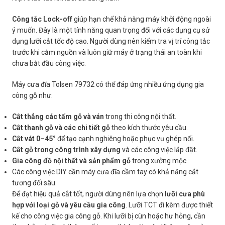
Công tắc Lock-off
giúp hạn chế khả năng máy khởi động ngoài
ý muốn. Đây là một tính năng quan trọng đối với các dụng cụ sử
dụng lưỡi cắt tốc độ cao. Người dùng nên kiểm tra vị trí công tắc
trước khi cắm nguồn và luôn giữ máy ở trạng thái an toàn khi
chưa bắt đầu công việc.
Máy cưa đĩa Tolsen 79732 có thể đáp ứng nhiều ứng dụng gia
công gỗ như:
Cắt thẳng các tấm gỗ và ván
trong thi công nội thất.
Cắt thanh gỗ và các chi tiết gỗ
theo kích thước yêu cầu.
Cắt vát 0–45°
để tạo cạnh nghiêng hoặc phục vụ ghép nối.
Cắt gỗ trong công trình xây dựng
và các công việc lắp đặt.
Gia công đồ nội thất và sản phẩm gỗ
trong xưởng mộc.
Các công việc DIY cần máy cưa đĩa cầm tay có khả năng cắt
tương đối sâu.
Để đạt hiệu quả cắt tốt, người dùng nên lựa chọn
lưỡi cưa phù
hợp với loại gỗ và yêu cầu gia công
. Lưỡi TCT đi kèm được thiết
kế cho công việc gia công gỗ. Khi lưỡi bị cùn hoặc hư hỏng, cần