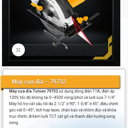
Click to enlarge
Máy cưa đĩa – 79732
Máy cưa đĩa Tolsen 79732
sử dụng dòng điện 11A, điện áp
120V, tốc độ không tải 0–4500 vòng/phút và lưỡi cưa 7-1/4″.
Máy hỗ trợ cắt sâu tối đa 2-1/2″ ở 90°, 1-5/8″ ở 45°, điều chỉnh
góc vát 0–45°, tích hợp laser, chắn bảo vệ nhôm đúc và khóa
trục chính, đi kèm lưỡi TCT cắt gỗ và thanh dẫn hướng song
song.