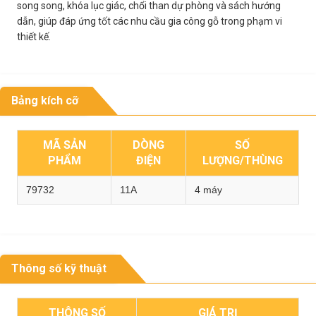
song song, khóa lục giác, chổi than dự phòng và sách hướng
dẫn, giúp đáp ứng tốt các nhu cầu gia công gỗ trong phạm vi
thiết kế.
Bảng kích cỡ
MÃ SẢN
DÒNG
SỐ
PHẨM
ĐIỆN
LƯỢNG/THÙNG
79732
11A
4 máy
Thông số kỹ thuật
THÔNG SỐ
GIÁ TRỊ