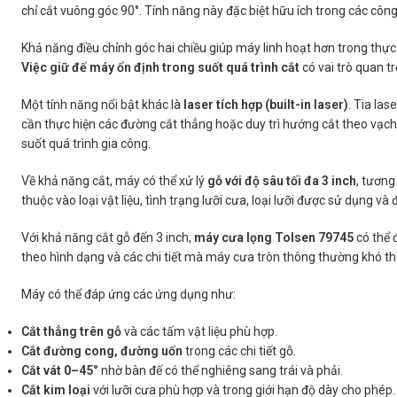
chỉ cắt vuông góc 90°. Tính năng này đặc biệt hữu ích trong các công 
Khả năng điều chỉnh góc hai chiều giúp máy linh hoạt hơn trong thực 
Việc giữ đế máy ổn định trong suốt quá trình cắt
có vai trò quan t
Một tính năng nổi bật khác là
laser tích hợp (built-in laser)
. Tia la
cần thực hiện các đường cắt thẳng hoặc duy trì hướng cắt theo vạch 
suốt quá trình gia công.
Về khả năng cắt, máy có thể xử lý
gỗ với độ sâu tối đa 3 inch
, tươn
thuộc vào loại vật liệu, tình trạng lưỡi cưa, loại lưỡi được sử dụng v
Với khả năng cắt gỗ đến 3 inch,
máy cưa lọng Tolsen 79745
có thể 
theo hình dạng và các chi tiết mà máy cưa tròn thông thường khó thự
Máy có thể đáp ứng các ứng dụng như:
Cắt thẳng trên gỗ
và các tấm vật liệu phù hợp.
Cắt đường cong, đường uốn
trong các chi tiết gỗ.
Cắt vát 0–45°
nhờ bàn đế có thể nghiêng sang trái và phải.
Cắt kim loại
với lưỡi cưa phù hợp và trong giới hạn độ dày cho phép.