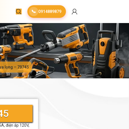
📞
0914889879
ưa lọng – 79745
45
A, điện áp 120V,