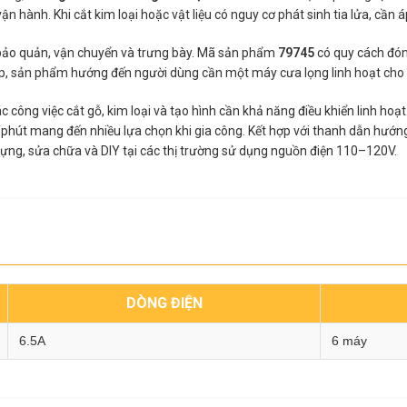
ận hành. Khi cắt kim loại hoặc vật liệu có nguy cơ phát sinh tia lửa, cần
c bảo quản, vận chuyển và trưng bày. Mã sản phẩm
79745
có quy cách đón
ấp, sản phẩm hướng đến người dùng cần một máy cưa lọng linh hoạt cho 
ác công việc cắt gỗ, kim loại và tạo hình cần khả năng điều khiển linh h
lần/phút mang đến nhiều lựa chọn khi gia công. Kết hợp với thanh dẫn hướn
ựng, sửa chữa và DIY tại các thị trường sử dụng nguồn điện 110–120V.
DÒNG ĐIỆN
6.5A
6 máy