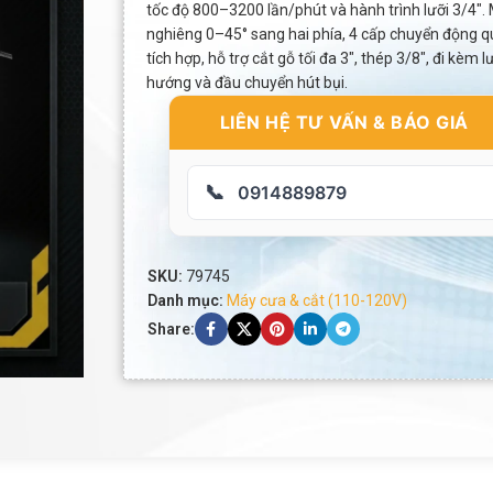
tốc độ 800–3200 lần/phút và hành trình lưỡi 3/4″
nghiêng 0–45° sang hai phía, 4 cấp chuyển động q
tích hợp, hỗ trợ cắt gỗ tối đa 3″, thép 3/8″, đi kèm 
hướng và đầu chuyển hút bụi.
LIÊN HỆ TƯ VẤN & BÁO GIÁ
📞
0914889879
SKU:
79745
Danh mục:
Máy cưa & cắt (110-120V)
Share: