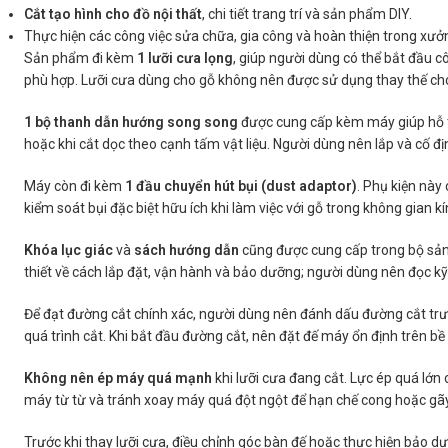
Cắt tạo hình cho đồ nội thất
, chi tiết trang trí và sản phẩm DIY.
Thực hiện các công việc sửa chữa, gia công và hoàn thiện trong xư
Sản phẩm đi kèm
1 lưỡi cưa lọng
, giúp người dùng có thể bắt đầu cô
phù hợp. Lưỡi cưa dùng cho gỗ không nên được sử dụng thay thế cho l
1 bộ thanh dẫn hướng song song
được cung cấp kèm máy giúp hỗ tr
hoặc khi cắt dọc theo cạnh tấm vật liệu. Người dùng nên lắp và cố đ
Máy còn đi kèm
1 đầu chuyển hút bụi (dust adaptor)
. Phụ kiện này
kiểm soát bụi đặc biệt hữu ích khi làm việc với gỗ trong không gian
Khóa lục giác
và
sách hướng dẫn
cũng được cung cấp trong bộ sản 
thiết về cách lắp đặt, vận hành và bảo dưỡng; người dùng nên đọc kỹ 
Để đạt đường cắt chính xác, người dùng nên đánh dấu đường cắt tr
quá trình cắt. Khi bắt đầu đường cắt, nên đặt đế máy ổn định trên bề 
Không nên ép máy quá mạnh
khi lưỡi cưa đang cắt. Lực ép quá lớn
máy từ từ và tránh xoay máy quá đột ngột để hạn chế cong hoặc gãy
Trước khi thay lưỡi cưa, điều chỉnh góc bàn đế hoặc thực hiện bảo d