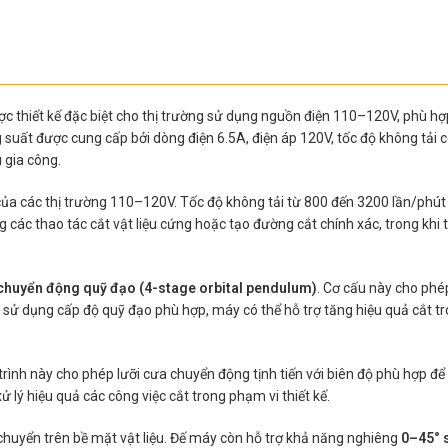
 thiết kế đặc biệt cho thị trường sử dụng nguồn điện 110–120V, phù hợp 
 suất được cung cấp bởi dòng điện 6.5A, điện áp 120V, tốc độ không tải c
 gia công.
 của các thị trường 110–120V. Tốc độ không tải từ 800 đến 3200 lần/phút
 các thao tác cắt vật liệu cứng hoặc tạo đường cắt chính xác, trong khi t
 chuyển động quỹ đạo (4-stage orbital pendulum)
. Cơ cấu này cho phé
sử dụng cấp độ quỹ đạo phù hợp, máy có thể hỗ trợ tăng hiệu quả cắt tron
h này cho phép lưỡi cưa chuyển động tịnh tiến với biên độ phù hợp để th
lý hiệu quả các công việc cắt trong phạm vi thiết kế.
chuyển trên bề mặt vật liệu. Đế máy còn hỗ trợ khả năng nghiêng
0–45° s