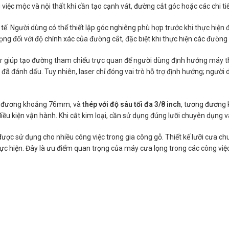
việc mộc và nội thất khi cần tạo cạnh vát, đường cắt góc hoặc các chi tiế
tế. Người dùng có thể thiết lập góc nghiêng phù hợp trước khi thực hiện 
rọng đối với độ chính xác của đường cắt, đặc biệt khi thực hiện các đường 
ser giúp tạo đường tham chiếu trực quan để người dùng định hướng máy th
đã đánh dấu. Tuy nhiên, laser chỉ đóng vai trò hỗ trợ định hướng; người
g đương khoảng 76mm, và
thép với độ sâu tối đa 3/8 inch
, tương đương 
à điều kiện vận hành. Khi cắt kim loại, cần sử dụng đúng lưỡi chuyên dụng 
được sử dụng cho nhiều công việc trong gia công gỗ. Thiết kế lưỡi cưa 
c hiện. Đây là ưu điểm quan trọng của máy cưa lọng trong các công việc n