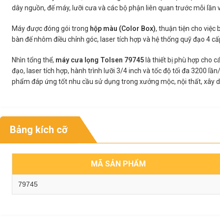
dây nguồn, đế máy, lưỡi cưa và các bộ phận liên quan trước mỗi lần v
Máy được đóng gói trong
hộp màu (Color Box)
, thuận tiện cho việ
bàn đế nhôm điều chỉnh góc, laser tích hợp và hệ thống quỹ đạo 4 c
Nhìn tổng thể,
máy cưa lọng Tolsen 79745
là thiết bị phù hợp cho c
đạo, laser tích hợp, hành trình lưỡi 3/4 inch và tốc độ tối đa 3200 
phẩm đáp ứng tốt nhu cầu sử dụng trong xưởng mộc, nội thất, xây d
Bảng kích cỡ
MÃ SẢN PHẨM
79745