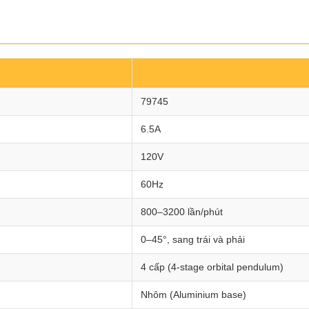
79745
6.5A
120V
60Hz
800–3200 lần/phút
0–45°, sang trái và phải
4 cấp (4-stage orbital pendulum)
Nhôm (Aluminium base)