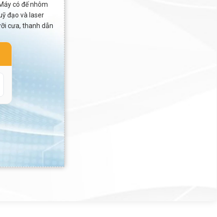
. Máy có đế nhôm
uỹ đạo và laser
lưỡi cưa, thanh dẫn