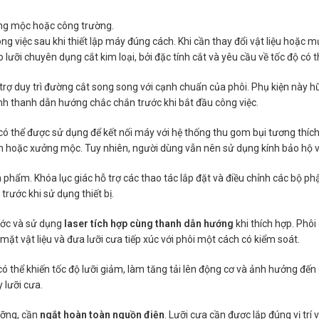
ởng mộc hoặc công trường.
ng việc sau khi thiết lập máy đúng cách. Khi cần thay đổi vật liệu hoặc m
ưỡi chuyên dụng cắt kim loại, bởi đặc tính cắt và yêu cầu về tốc độ có 
ợ duy trì đường cắt song song với cạnh chuẩn của phôi. Phụ kiện này hữ
ịnh thanh dẫn hướng chắc chắn trước khi bắt đầu công việc.
 có thể được sử dụng để kết nối máy với hệ thống thu gom bụi tương thích
 kín hoặc xưởng mộc. Tuy nhiên, người dùng vẫn nên sử dụng kính bảo hộ v
phẩm. Khóa lục giác hỗ trợ các thao tác lắp đặt và điều chỉnh các bộ p
trước khi sử dụng thiết bị.
ước và sử dụng
laser tích hợp cùng thanh dẫn hướng
khi thích hợp. Phô
mặt vật liệu và đưa lưỡi cưa tiếp xúc với phôi một cách có kiểm soát.
 có thể khiến tốc độ lưỡi giảm, làm tăng tải lên động cơ và ảnh hưởng đế
 lưỡi cưa.
ưỡng, cần
ngắt hoàn toàn nguồn điện
. Lưỡi cưa cần được lắp đúng vị trí