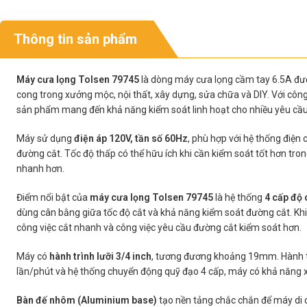
Thông tin sản phẩm
Máy cưa lọng Tolsen 79745
là dòng máy cưa lọng cầm tay 6.5A được
cong trong xưởng mộc, nội thất, xây dựng, sửa chữa và DIY. Với công
sản phẩm mang đến khả năng kiểm soát linh hoạt cho nhiều yêu cầu
Máy sử dụng
điện áp 120V, tần số 60Hz
, phù hợp với hệ thống điện
đường cắt. Tốc độ thấp có thể hữu ích khi cần kiểm soát tốt hơn trong
nhanh hơn.
Điểm nổi bật của
máy cưa lọng Tolsen 79745
là hệ thống
4 cấp độ
dùng cân bằng giữa tốc độ cắt và khả năng kiểm soát đường cắt. Khi 
công việc cắt nhanh và công việc yêu cầu đường cắt kiểm soát hơn.
Máy có
hành trình lưỡi 3/4 inch
, tương đương khoảng 19mm. Hành trìn
lần/phút và hệ thống chuyển động quỹ đạo 4 cấp, máy có khả năng xử 
Bàn đế nhôm (Aluminium base)
tạo nền tảng chắc chắn để máy di 