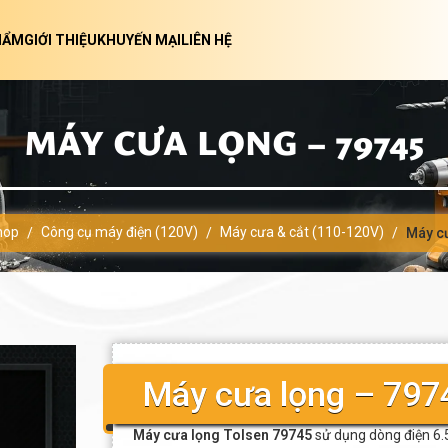
HẨM
GIỚI THIỆU
KHUYẾN MẠI
LIÊN HỆ
MÁY CƯA LỌNG – 79745
hop
Công cụ máy điện (120V)
Máy cưa & cắt (110-120V)
/
/
/
Máy c
Máy cưa lọng – 797
Máy cưa lọng Tolsen 79745
sử dụng dòng điện 6.5