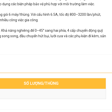
 áp dụng các biện pháp bảo vệ phù hợp với môi trường làm việc.
g gói 6 máy/thùng. Với cấu hình 6.5A, tốc độ 800–3200 lần/phút,
nhiều công việc gia công.
oạt. Khả năng nghiêng đế 0–45° sang hai phía, 4 cấp chuyển động quỹ
g song song, đầu chuyển hút bụi, lưỡi cưa và các phụ kiện đi kèm, sản
SỐ LƯỢNG/THÙNG