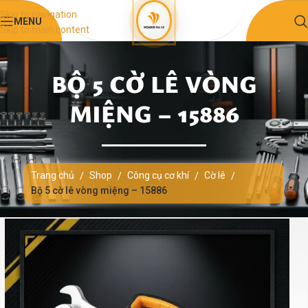
Skip to navigation
MENU
Skip to main content
BỘ 5 CỜ LÊ VÒNG
MIỆNG – 15886
Trang chủ
Shop
Công cụ cơ khí
Cờ lê
/
/
/
/
Bộ 5 cờ lê vòng miệng – 15886