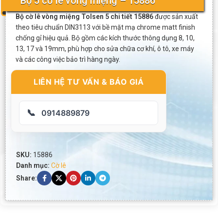
Bộ 5 cờ lê vòng miệng – 15886
Bộ cờ lê vòng miệng Tolsen 5 chi tiết 15886
được sản xuất
theo tiêu chuẩn DIN3113 với bề mặt mạ chrome matt finish
chống gỉ hiệu quả. Bộ gồm các kích thước thông dụng 8, 10,
13, 17 và 19mm, phù hợp cho sửa chữa cơ khí, ô tô, xe máy
và các công việc bảo trì hàng ngày.
LIÊN HỆ TƯ VẤN & BÁO GIÁ
📞
0914889879
SKU:
15886
Danh mục:
Cờ lê
Share: