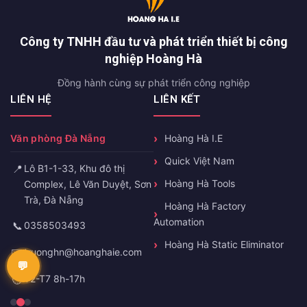
Công ty TNHH đầu tư và phát triển thiết bị công
nghiệp Hoàng Hà
Đồng hành cùng sự phát triển công nghiệp
LIÊN HỆ
LIÊN KẾT
Văn phòng Đà Nẵng
Hoàng Hà I.E
Quick Việt Nam
📍
Lô B1-1-33, Khu đô thị
Hoàng Hà Tools
Complex, Lê Văn Duyệt, Sơn
Trà, Đà Nẵng
Hoàng Hà Factory
Automation
📞
0358503493
Hoàng Hà Static Eliminator
✉️
truonghn@hoanghaie.com
🕐
T2-T7 8h-17h