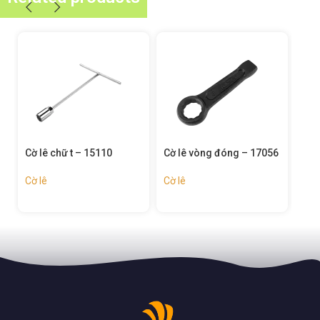
Cờ lê vòng đóng – 17056
Cờ lê giàn giáo – 15292
Bộ 
Tol
Cờ lê
Cờ lê
Cờ 