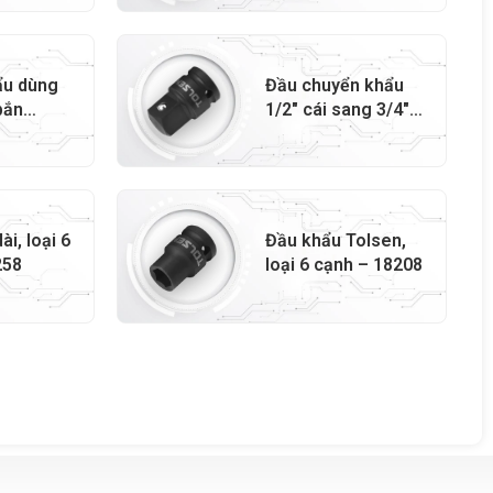
ẩu dùng
Đầu chuyển khẩu
bắn
1/2″ cái sang 3/4″
18295
đực, dùng cho súng
siết bu lông –
18289
i, loại 6
Đầu khẩu Tolsen,
258
loại 6 cạnh – 18208