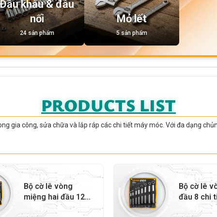
Đầu khẩu & đầu
nối
Mỏ lết
24 sản phẩm
5 sản phẩm
PRODUCTS LIST
ong gia công, sửa chữa và lắp ráp các chi tiết máy móc. Với đa dạng chủng
Bộ cờ lê vòng
Bộ cờ lê v
miệng hai đầu 12
đầu 8 chi t
chi tiết – 15896
15895