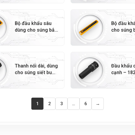
Bộ đầu khẩu sâu
Bộ đầu kh
dùng cho súng bắn
cho súng 
bulong – 18296
bulong – 
Thanh nối dài, dùng
Đầu khẩu dà
cho súng siết bu
cạnh – 18
lông – 18285
1
2
3
…
6
→