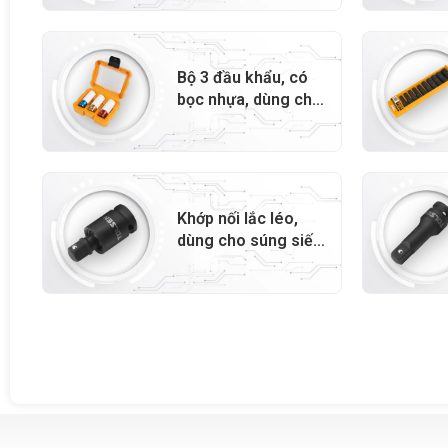
Bộ 3 đầu khẩu, có
bọc nhựa, dùng cho
súng siết bu lông –
15510
Khớp nối lắc léo,
dùng cho súng siết
bu lông – 18288