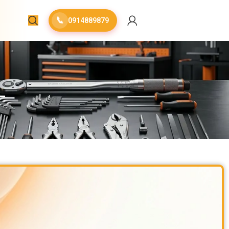
📞
0914889879