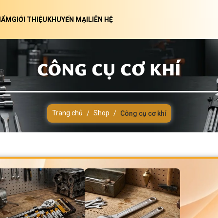
HẨM
GIỚI THIỆU
KHUYẾN MẠI
LIÊN HỆ
CÔNG CỤ CƠ KHÍ
Trang chủ
Shop
/
/
Công cụ cơ khí