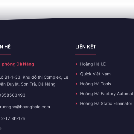
ÊN HỆ
LIÊN KẾT
 phòng Đà Nẵng
Hoàng Hà I.E
Quick Việt Nam
Lô B1-1-33, Khu đô thị Complex, Lê
Hoàng Hà Tools
Văn Duyệt, Sơn Trà, Đà Nẵng
Hoàng Hà Factory Automat
0358503493
Hoàng Hà Static Eliminator
truonghn@hoanghaie.com
T2-T7 8h-17h