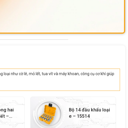
 loại như cờ lê, mỏ lết, tua vít và máy khoan, công cụ cơ khí giúp
òng hai
Bộ 14 đầu khẩu loại
iết –
e – 15514