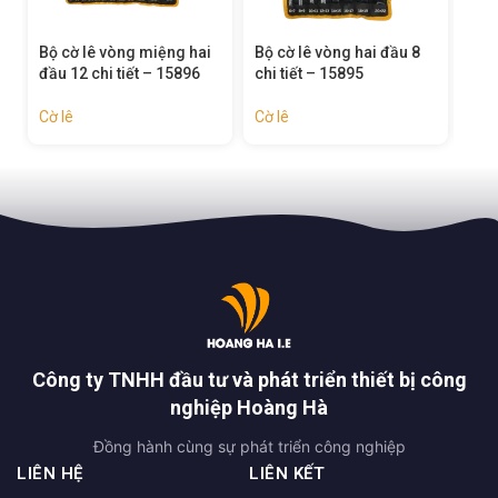
Bộ cờ lê vòng miệng hai
Bộ cờ lê vòng hai đầu 8
Cờ 
đầu 12 chi tiết – 15896
chi tiết – 15895
Cờ l
Cờ lê
Cờ lê
Công ty TNHH đầu tư và phát triển thiết bị công
nghiệp Hoàng Hà
Đồng hành cùng sự phát triển công nghiệp
LIÊN HỆ
LIÊN KẾT