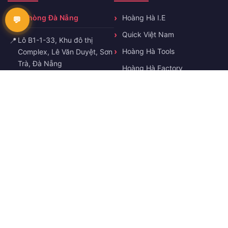
Văn phòng Đà Nẵng
Hoàng Hà I.E
Quick Việt Nam
📍
Lô B1-1-33, Khu đô thị
Hoàng Hà Tools
Complex, Lê Văn Duyệt, Sơn
Trà, Đà Nẵng
Hoàng Hà Factory
Automation
📞
0358503493
Hoàng Hà Static Eliminator
✉️
truonghn@hoanghaie.com
🕐
T2-T7 8h-17h
KẾT NỐI VỚI CHÚNG TÔI
Facebook
Zalo
YouTube
© Copyright 2026 Hoang Ha IE. All rights reserved.