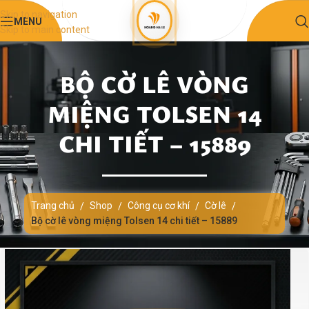
Skip to navigation
MENU
Skip to main content
BỘ CỜ LÊ VÒNG
MIỆNG TOLSEN 14
CHI TIẾT – 15889
Trang chủ
Shop
Công cụ cơ khí
Cờ lê
/
/
/
/
Bộ cờ lê vòng miệng Tolsen 14 chi tiết – 15889