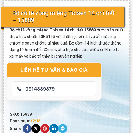
Bộ cờ lê vòng miệng Tolsen 14 chi tiết
– 15889
Bộ cờ lê vòng miệng Tolsen 14 chi tiết 15889
được sản xuất
theo tiêu chuẩn DIN3113 với chất liệu bền bỉ và bề mặt mạ
chrome satin chống gỉ hiệu quả. Bộ gồm 14 kích thước thông
dụng từ 6mm đến 32mm, phù hợp cho sửa chữa cơ khí, ô tô,
xe máy và bảo trì thiết bị chuyên nghiệp.
LIÊN HỆ TƯ VẤN & BÁO GIÁ
📞
0914889879
SKU:
15889
Danh mục:
Cờ lê
Share: