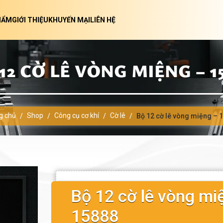
HẨM
GIỚI THIỆU
KHUYẾN MẠI
LIÊN HỆ
12 CỜ LÊ VÒNG MIỆNG – 1
g chủ
Shop
Công cụ cơ khí
Cờ lê
/
/
/
/
Bộ 12 cờ lê vòng miệng – 
Bộ 12 cờ lê vòng mi
15888