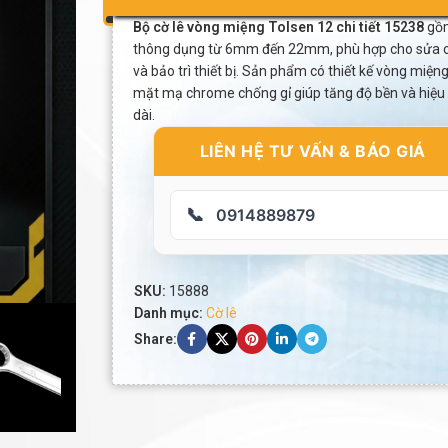
Bộ cờ lê vòng miệng Tolsen 12 chi tiết 15238
gồm
thông dụng từ 6mm đến 22mm, phù hợp cho sửa ch
và bảo trì thiết bị. Sản phẩm có thiết kế vòng miệng
mặt mạ chrome chống gỉ giúp tăng độ bền và hiệu
dài.
LIÊN HỆ TƯ VẤN & BÁO GIÁ
📞
0914889879
SKU:
15888
Danh mục:
Cờ lê
Share: