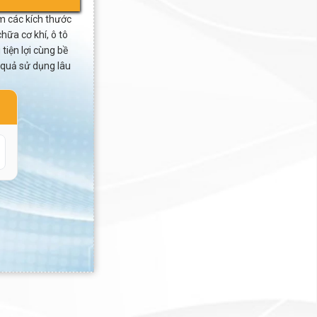
 các kích thước
ữa cơ khí, ô tô
 tiện lợi cùng bề
 quả sử dụng lâu