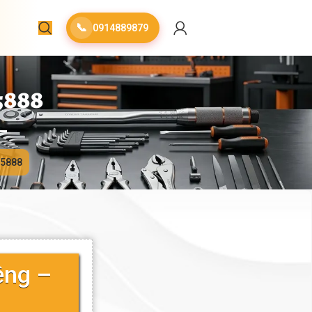
📞
0914889879
5888
15888
ệng –