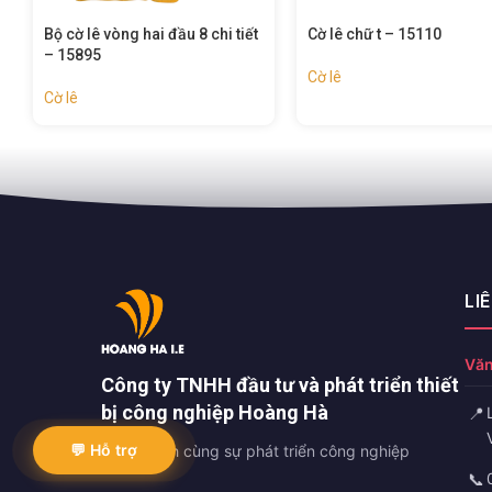
Bộ cờ lê vòng hai đầu 8 chi tiết
Cờ lê chữ t – 15110
– 15895
Cờ lê
Cờ lê
LI
Văn
Công ty TNHH đầu tư và phát triển thiết
bị công nghiệp Hoàng Hà
📍
💬 Hỗ trợ
Đồng hành cùng sự phát triển công nghiệp
📞