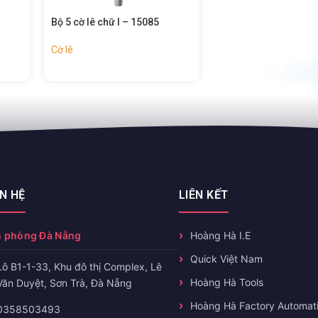
Bộ 5 cờ lê chữ l – 15085
Bộ 9 cờ lê chữ l – 15
Cờ lê
Cờ lê
ÊN HỆ
LIÊN KẾT
 phòng Đà Nẵng
Hoàng Hà I.E
Quick Việt Nam
Lô B1-1-33, Khu đô thị Complex, Lê
Hoàng Hà Tools
Văn Duyệt, Sơn Trà, Đà Nẵng
Hoàng Hà Factory Automat
0358503493