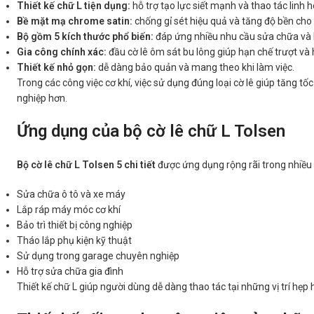
Thiết kế chữ L tiện dụng:
hỗ trợ tạo lực siết mạnh và thao tác linh hoạ
Bề mặt mạ chrome satin:
chống gỉ sét hiệu quả và tăng độ bền ch
Bộ gồm 5 kích thước phổ biến:
đáp ứng nhiều nhu cầu sửa chữa và 
Gia công chính xác:
đầu cờ lê ôm sát bu lông giúp hạn chế trượt và h
Thiết kế nhỏ gọn:
dễ dàng bảo quản và mang theo khi làm việc.
Trong các công việc cơ khí, việc sử dụng đúng loại cờ lê giúp tăng t
nghiệp hơn.
Ứng dụng của bộ cờ lê chữ L Tolsen
Bộ cờ lê chữ L Tolsen 5 chi tiết
được ứng dụng rộng rãi trong nhiều 
Sửa chữa ô tô và xe máy
Lắp ráp máy móc cơ khí
Bảo trì thiết bị công nghiệp
Tháo lắp phụ kiện kỹ thuật
Sử dụng trong garage chuyên nghiệp
Hỗ trợ sửa chữa gia đình
Thiết kế chữ L giúp người dùng dễ dàng thao tác tại những vị trí hẹp