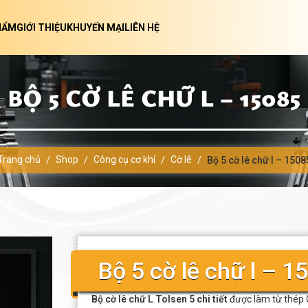
HẨM
GIỚI THIỆU
KHUYẾN MẠI
LIÊN HỆ
BỘ 5 CỜ LÊ CHỮ L – 15085
Trang chủ
Shop
Công cụ cơ khí
Cờ lê
/
/
/
/
Bộ 5 cờ lê chữ l – 1508
Bộ 5 cờ lê chữ l – 1
Bộ cờ lê chữ L Tolsen 5 chi tiết
được làm từ thép 