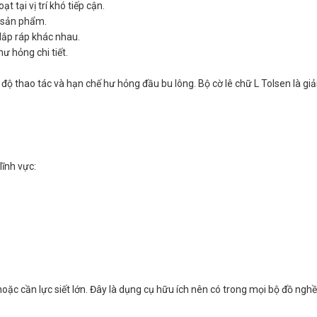
t tại vị trí khó tiếp cận.
o sản phẩm.
lắp ráp khác nhau.
ư hỏng chi tiết.
ốc độ thao tác và hạn chế hư hỏng đầu bu lông. Bộ cờ lê chữ L Tolsen là g
lĩnh vực:
 hoặc cần lực siết lớn. Đây là dụng cụ hữu ích nên có trong mọi bộ đồ ngh