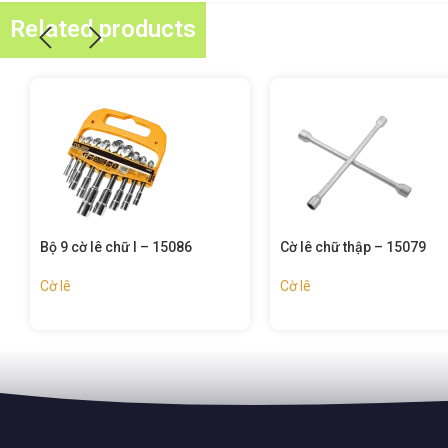
Related products
Cờ lê chữ thập – 15079
Cờ lê đầu khẩu gật gù – 1
Cờ lê
Cờ lê