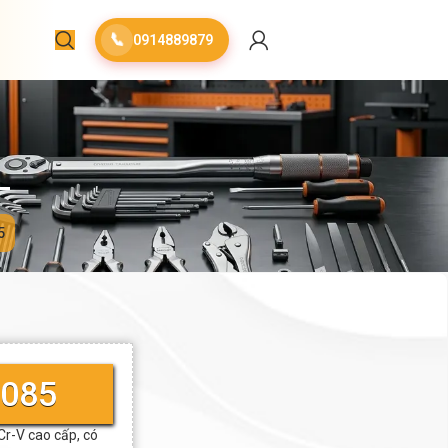
📞
0914889879
5
5085
Cr-V cao cấp, có