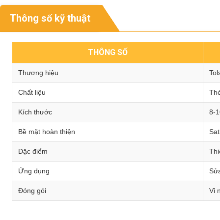
Thông số kỹ thuật
THÔNG SỐ
Thương hiệu
Tol
Chất liệu
Thé
Kích thước
8-
Bề mặt hoàn thiện
Sat
Đặc điểm
Thi
Ứng dụng
Sửa
Đóng gói
Vỉ