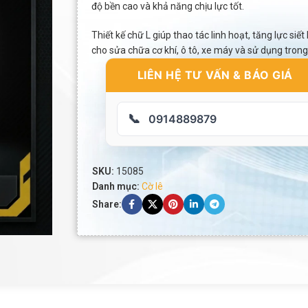
độ bền cao và khả năng chịu lực tốt.
Thiết kế chữ L giúp thao tác linh hoạt, tăng lực siế
cho sửa chữa cơ khí, ô tô, xe máy và sử dụng trong 
LIÊN HỆ TƯ VẤN & BÁO GIÁ
📞
0914889879
SKU:
15085
Danh mục:
Cờ lê
Share: