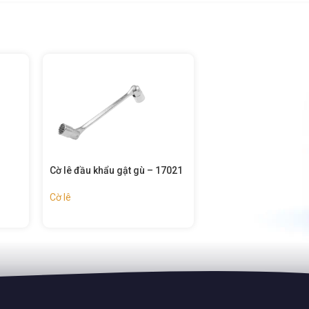
7021
Cờ lê vòng miệng tự động
Cờ lê giàn giáo – 15
Tolsen – 15204
Cờ lê
Cờ lê