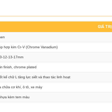
GIÁ TRỊ
sen
p hợp kim Cr-V (Chrome Vanadium)
10-12-13-17mm
in finish, chrome plated
ết kế chữ L tăng lực siết và thao tác linh hoạt
 chữa cơ khí, ô tô, xe máy
 nhựa kèm tem màu