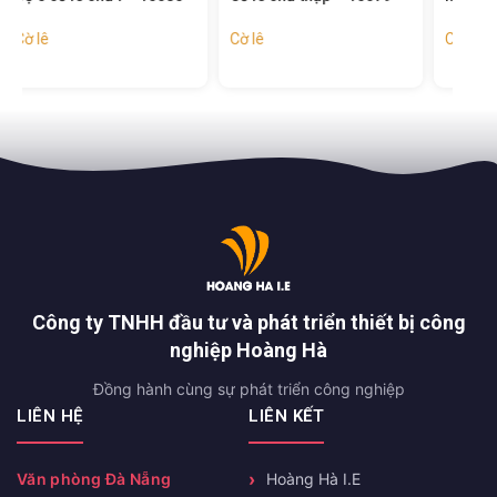
170
Cờ lê
Cờ lê
Cờ l
Công ty TNHH đầu tư và phát triển thiết bị công
nghiệp Hoàng Hà
Đồng hành cùng sự phát triển công nghiệp
LIÊN HỆ
LIÊN KẾT
Văn phòng Đà Nẵng
Hoàng Hà I.E