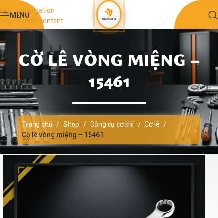
Skip to navigation
MENU
Skip to main content
CỜ LÊ VÒNG MIỆNG –
15461
Trang chủ
Shop
Công cụ cơ khí
Cờ lê
/
/
/
/
Cờ lê vòng miệng – 15461