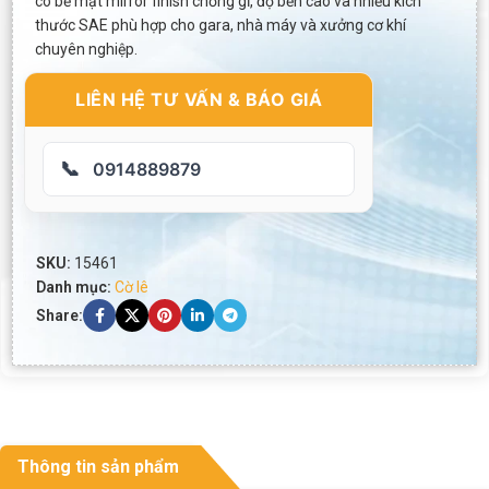
có bề mặt mirror finish chống gỉ, độ bền cao và nhiều kích
thước SAE phù hợp cho gara, nhà máy và xưởng cơ khí
chuyên nghiệp.
LIÊN HỆ TƯ VẤN & BÁO GIÁ
📞
0914889879
SKU:
15461
Danh mục:
Cờ lê
Share:
Thông tin sản phẩm