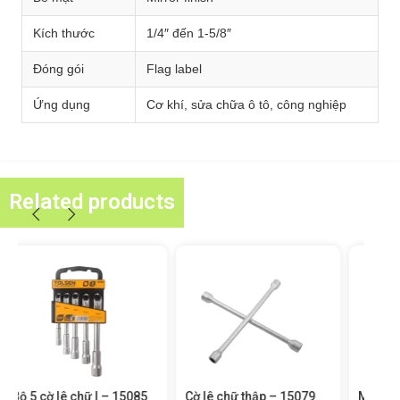
Kích thước
1/4″ đến 1-5/8″
Đóng gói
Flag label
Ứng dụng
Cơ khí, sửa chữa ô tô, công nghiệp
Related products
Cờ lê chữ thập – 15079
Mỏ lết đa năng – 15282
Cờ 