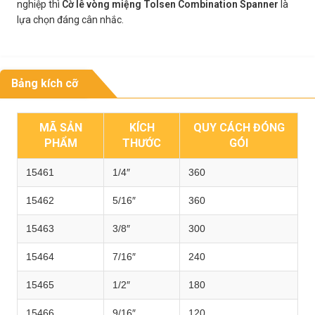
nghiệp thì
Cờ lê vòng miệng Tolsen Combination Spanner
là
lựa chọn đáng cân nhắc.
Bảng kích cỡ
MÃ SẢN
KÍCH
QUY CÁCH ĐÓNG
PHẨM
THƯỚC
GÓI
15461
1/4″
360
15462
5/16″
360
15463
3/8″
300
15464
7/16″
240
15465
1/2″
180
15466
9/16″
120