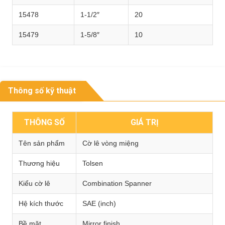
15478
1-1/2″
20
15479
1-5/8″
10
Thông số kỹ thuật
THÔNG SỐ
GIÁ TRỊ
Tên sản phẩm
Cờ lê vòng miệng
Thương hiệu
Tolsen
Kiểu cờ lê
Combination Spanner
Hệ kích thước
SAE (inch)
Bề mặt
Mirror finish