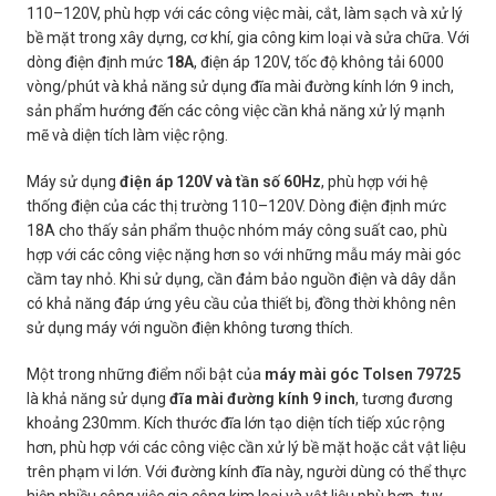
110–120V, phù hợp với các công việc mài, cắt, làm sạch và xử lý
bề mặt trong xây dựng, cơ khí, gia công kim loại và sửa chữa. Với
dòng điện định mức
18A
, điện áp 120V, tốc độ không tải 6000
vòng/phút và khả năng sử dụng đĩa mài đường kính lớn 9 inch,
sản phẩm hướng đến các công việc cần khả năng xử lý mạnh
mẽ và diện tích làm việc rộng.
Máy sử dụng
điện áp 120V và tần số 60Hz
, phù hợp với hệ
thống điện của các thị trường 110–120V. Dòng điện định mức
18A cho thấy sản phẩm thuộc nhóm máy công suất cao, phù
hợp với các công việc nặng hơn so với những mẫu máy mài góc
cầm tay nhỏ. Khi sử dụng, cần đảm bảo nguồn điện và dây dẫn
có khả năng đáp ứng yêu cầu của thiết bị, đồng thời không nên
sử dụng máy với nguồn điện không tương thích.
Một trong những điểm nổi bật của
máy mài góc Tolsen 79725
là khả năng sử dụng
đĩa mài đường kính 9 inch
, tương đương
khoảng 230mm. Kích thước đĩa lớn tạo diện tích tiếp xúc rộng
hơn, phù hợp với các công việc cần xử lý bề mặt hoặc cắt vật liệu
trên phạm vi lớn. Với đường kính đĩa này, người dùng có thể thực