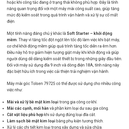
hoặc khi công tắc đang ở trạng thái không phù hợp. Đây là tính
năng quan trọng đối với một máy mài công suất cao, giúp tăng
mức độ kiểm soát trong quá trình vận hành và xử lý sự cố mất
điện.
Một tính năng đáng chú ý khác là
Soft Starter – khởi động
mềm
. Thay vì tăng tốc đột ngột lên tốc độ làm việc khi bật máy,
cơ chế khởi động mềm giúp quá trình tăng tốc diễn ra êm hơn.
Điều này hỗ trợ giảm hiện tượng giật máy khi khởi động và giúp
người dùng dễ dàng kiểm soát thiết bị trong những giây đầu tiên.
Đối với máy sử dụng đĩa 9 inch và dòng điện 18A, tính năng này
đặc biệt hữu ích trong việc cải thiện trải nghiệm vận hành.
Máy mài góc Tolsen 79725 có thể được sử dụng cho nhiều công
việc như:
Mài và xử lý bề mặt kim loại
trong gia công cơ khí.
Mài các cạnh, mối hàn
và phần kim loại dư sau gia công.
Cắt vật liệu phù hợp
khi sử dụng đúng loại đĩa cắt.
Làm sạch bề mặt kim loại
bằng phụ kiện tương thích.
Xử lý các chi tiết kim loại trong xây dựng và sửa chữa.