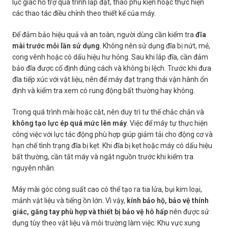
lục giác hỗ trợ quá trình lắp đặt, tháo phụ kiện hoặc thực hiện
các thao tác điều chỉnh theo thiết kế của máy.
Để đảm bảo hiệu quả và an toàn, người dùng cần kiểm tra
đĩa
mài trước mỗi lần sử dụng
. Không nên sử dụng đĩa bị nứt, mẻ,
cong vênh hoặc có dấu hiệu hư hỏng. Sau khi lắp đĩa, cần đảm
bảo đĩa được cố định đúng cách và không bị lệch. Trước khi đưa
đĩa tiếp xúc với vật liệu, nên để máy đạt trạng thái vận hành ổn
định và kiểm tra xem có rung động bất thường hay không.
Trong quá trình mài hoặc cắt, nên duy trì tư thế chắc chắn và
không tạo lực ép quá mức lên máy
. Việc để máy tự thực hiện
công việc với lực tác động phù hợp giúp giảm tải cho động cơ và
hạn chế tình trạng đĩa bị kẹt. Khi đĩa bị kẹt hoặc máy có dấu hiệu
bất thường, cần tắt máy và ngắt nguồn trước khi kiểm tra
nguyên nhân.
Máy mài góc công suất cao có thể tạo ra tia lửa, bụi kim loại,
mảnh vật liệu và tiếng ồn lớn. Vì vậy,
kính bảo hộ, bảo vệ thính
giác, găng tay phù hợp và thiết bị bảo vệ hô hấp
nên được sử
dụng tùy theo vật liệu và môi trường làm việc. Khu vực xung