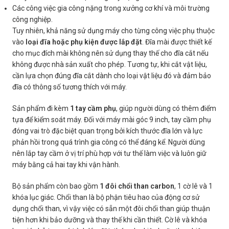
Các công việc gia công nặng trong xưởng cơ khí và môi trường
công nghiệp.
Tuy nhiên, khả năng sử dụng máy cho từng công việc phụ thuộc
vào
loại đĩa hoặc phụ kiện được lắp đặt
. Đĩa mài được thiết kế
cho mục đích mài không nên sử dụng thay thế cho đĩa cắt nếu
không được nhà sản xuất cho phép. Tương tự, khi cắt vật liệu,
cần lựa chọn đúng đĩa cắt dành cho loại vật liệu đó và đảm bảo
đĩa có thông số tương thích với máy.
Sản phẩm đi kèm
1 tay cầm phụ
, giúp người dùng có thêm điểm
tựa để kiểm soát máy. Đối với máy mài góc 9 inch, tay cầm phụ
đóng vai trò đặc biệt quan trọng bởi kích thước đĩa lớn và lực
phản hồi trong quá trình gia công có thể đáng kể. Người dùng
nên lắp tay cầm ở vị trí phù hợp với tư thế làm việc và luôn giữ
máy bằng cả hai tay khi vận hành.
Bộ sản phẩm còn bao gồm
1 đôi chổi than carbon
, 1 cờ lê và 1
khóa lục giác. Chổi than là bộ phận tiêu hao của động cơ sử
dụng chổi than, vì vậy việc có sẵn một đôi chổi than giúp thuận
tiện hơn khi bảo dưỡng và thay thế khi cần thiết. Cờ lê và khóa