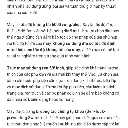
hiện nhiều công việc gia công kim loại và vật liệu phù hợp, tuy
nhiên phải sử dụng đúng loại đĩa và tuân thủ giới hạn kỹ thuật
của nhà sản xuất.
Máy có
tốc độ không tải 6000 vòng/phút
. Đây là tốc độ được
thiết kế để làm việc với hệ thống đĩa 9 inch. Khi lựa chọn đĩa thay
thế, người dùng cần đảm bảo tốc độ cho phép của đĩa phù hợp
với tốc độ tối đa của máy.
Không sử dụng đĩa có tốc độ định
mức thấp hơn tốc độ không tải của máy
, vì điều này có thể tạo
ra rủi ro nghiêm trọng trong quá trình vận hành.
Trục máy sử dụng ren 5/8 inch
, giúp xác định khả năng tương
thích của các phụ kiện và đĩa mài khi thay thế. Việc lựa chọn đĩa,
bánh cắt hoặc phụ kiện cần dựa trên đúng kích thước, kiểu lắp
và mục đích sử dụng. Trước khi lắp phụ kiện, cần kiểm tra tình
trạng đĩa, ren trục và các bộ phận cố định để đảm bảo không có
dấu hiệu nứt, biến dạng hoặc hư hỏng.
Máy được trang bị
công tắc chống tự khóa (Self-lock-
preventing Switch)
. Thiết kế này giúp hạn chế nguy cơ máy tiếp
tục hoạt động ngoài ý muốn sau khi nguồn điện được cấp trở lại