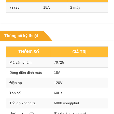
79725
18A
2 máy
Thông số kỹ thuật
THÔNG SỐ
GIÁ TRỊ
Mã sản phẩm
79725
Dòng điện định mức
18A
Điện áp
120V
Tần số
60Hz
Tốc độ không tải
6000 vòng/phút
Đường kính đĩa
9″ (khoảng 230mm)