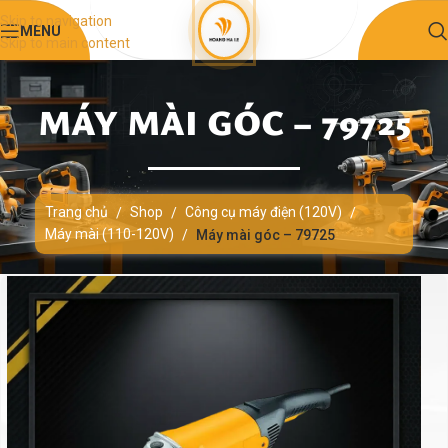
Skip to navigation
MENU
Skip to main content
MÁY MÀI GÓC – 79725
Trang chủ
Shop
Công cụ máy điện (120V)
/
/
/
Máy mài (110-120V)
/
Máy mài góc – 79725