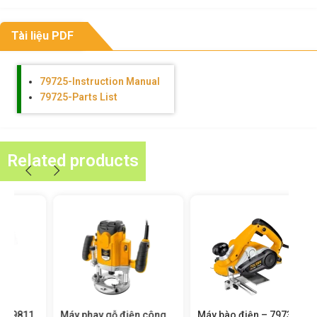
Tài liệu PDF
79725-Instruction Manual
79725-Parts List
Related products
Máy phay gỗ điện công
Máy bào điện – 79738
Máy