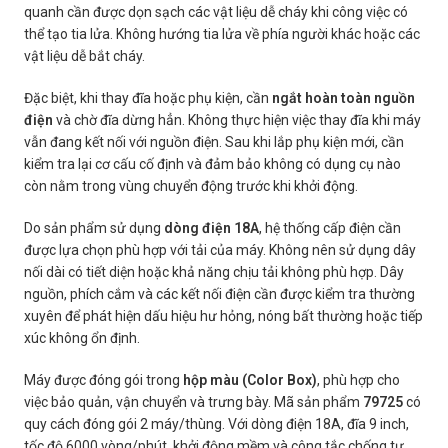
quanh cần được dọn sạch các vật liệu dễ cháy khi công việc có
thể tạo tia lửa. Không hướng tia lửa về phía người khác hoặc các
vật liệu dễ bắt cháy.
Đặc biệt, khi thay đĩa hoặc phụ kiện, cần
ngắt hoàn toàn nguồn
điện
và chờ đĩa dừng hẳn. Không thực hiện việc thay đĩa khi máy
vẫn đang kết nối với nguồn điện. Sau khi lắp phụ kiện mới, cần
kiểm tra lại cơ cấu cố định và đảm bảo không có dụng cụ nào
còn nằm trong vùng chuyển động trước khi khởi động.
Do sản phẩm sử dụng
dòng điện 18A
, hệ thống cấp điện cần
được lựa chọn phù hợp với tải của máy. Không nên sử dụng dây
nối dài có tiết diện hoặc khả năng chịu tải không phù hợp. Dây
nguồn, phích cắm và các kết nối điện cần được kiểm tra thường
xuyên để phát hiện dấu hiệu hư hỏng, nóng bất thường hoặc tiếp
xúc không ổn định.
Máy được đóng gói trong
hộp màu (Color Box)
, phù hợp cho
việc bảo quản, vận chuyển và trưng bày. Mã sản phẩm
79725
có
quy cách đóng gói 2 máy/thùng. Với dòng điện 18A, đĩa 9 inch,
tốc độ 6000 vòng/phút, khởi động mềm và công tắc chống tự