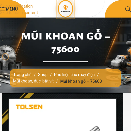
Skip to navigation
MENU
Skip to main content
MŨI KHOAN GỖ –
75600
Trang chủ
Shop
Phụ kiện cho máy điện
/
/
/
Mũi khoan, đục, bắt vít
/
Mũi khoan gỗ – 75600