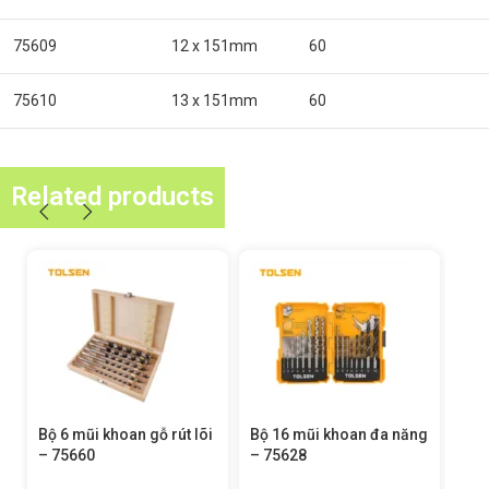
75609
12 x 151mm
60
75610
13 x 151mm
60
Related products
ộ 6 mũi khoan gỗ rút lõi
Bộ 16 mũi khoan đa năng
Mũi khoan
 75660
– 75628
(inch) (cô
75200