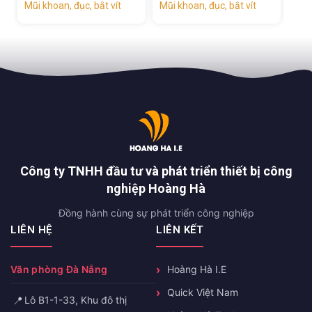
ũi khoan, đục, bắt vít
Mũi khoan, đục, bắt vít
Mũi khoan, 
Công ty TNHH đầu tư và phát triển thiết bị công
nghiệp Hoàng Hà
Đồng hành cùng sự phát triển công nghiệp
LIÊN HỆ
LIÊN KẾT
Văn phòng Đà Nẵng
Hoàng Hà I.E
Quick Việt Nam
📍
Lô B1-1-33, Khu đô thị