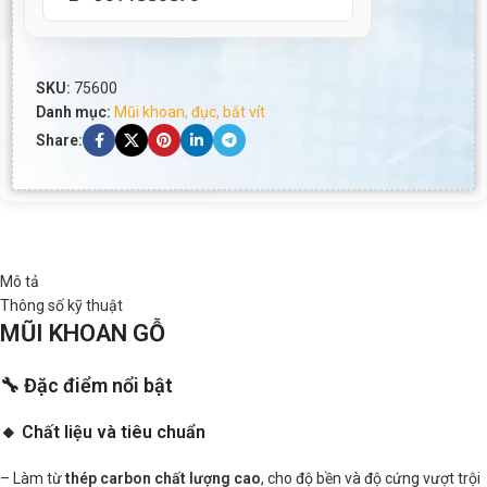
SKU:
75600
Danh mục:
Mũi khoan, đục, bắt vít
Share:
Mô tả
Thông số kỹ thuật
MŨI KHOAN GỖ
🔧 Đặc điểm nổi bật
🔸 Chất liệu và tiêu chuẩn
– Làm từ
thép carbon chất lượng cao
, cho độ bền và độ cứng vượt trội