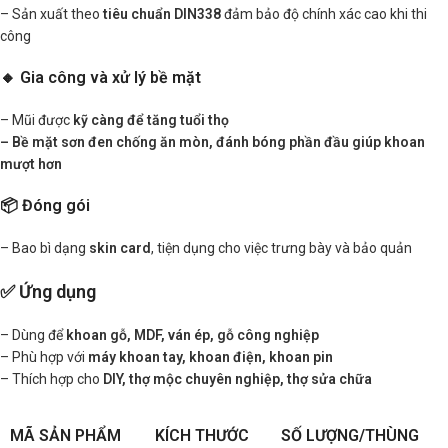
– Sản xuất theo
tiêu chuẩn DIN338
đảm bảo độ chính xác cao khi thi
công
🔸 Gia công và xử lý bề mặt
– Mũi được
kỹ càng để tăng tuổi thọ
– Bề mặt
sơn đen
chống ăn mòn,
đánh bóng
phần đầu giúp khoan
mượt hơn
📦 Đóng gói
– Bao bì dạng
skin card
, tiện dụng cho việc trưng bày và bảo quản
✅ Ứng dụng
– Dùng để
khoan gỗ, MDF, ván ép, gỗ công nghiệp
– Phù hợp với
máy khoan tay, khoan điện, khoan pin
– Thích hợp cho
DIY, thợ mộc chuyên nghiệp, thợ sửa chữa
MÃ SẢN PHẨM
KÍCH THƯỚC
SỐ LƯỢNG/THÙNG