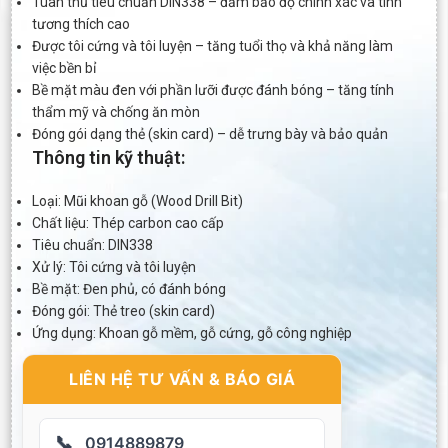
Tuân thủ tiêu chuẩn DIN338 – đảm bảo độ chính xác và tính
tương thích cao
Được tôi cứng và tôi luyện – tăng tuổi thọ và khả năng làm
việc bền bỉ
Bề mặt màu đen với phần lưỡi được đánh bóng – tăng tính
thẩm mỹ và chống ăn mòn
Đóng gói dạng thẻ (skin card) – dễ trưng bày và bảo quản
Thông tin kỹ thuật:
Loại: Mũi khoan gỗ (Wood Drill Bit)
Chất liệu: Thép carbon cao cấp
Tiêu chuẩn: DIN338
Xử lý: Tôi cứng và tôi luyện
Bề mặt: Đen phủ, có đánh bóng
Đóng gói: Thẻ treo (skin card)
Ứng dụng: Khoan gỗ mềm, gỗ cứng, gỗ công nghiệp
LIÊN HỆ TƯ VẤN & BÁO GIÁ
📞
0914889879