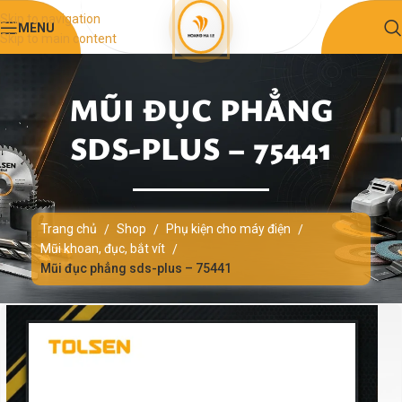
Skip to navigation
MENU
Skip to main content
MŨI ĐỤC PHẲNG
SDS-PLUS – 75441
Trang chủ
Shop
Phụ kiện cho máy điện
/
/
/
Mũi khoan, đục, bắt vít
/
Mũi đục phẳng sds-plus – 75441