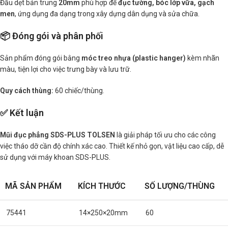
Đầu dẹt bản trung
20mm
phù hợp để
đục tường, bóc lớp vữa, gạch
men
, ứng dụng đa dạng trong xây dựng dân dụng và sửa chữa.
📦 Đóng gói và phân phối
Sản phẩm đóng gói bằng
móc treo nhựa (plastic hanger)
kèm nhãn
màu, tiện lợi cho việc trưng bày và lưu trữ.
Quy cách thùng:
60 chiếc/thùng.
✅ Kết luận
Mũi đục phẳng SDS-PLUS TOLSEN
là giải pháp tối ưu cho các công
việc tháo dỡ cần độ chính xác cao. Thiết kế nhỏ gọn, vật liệu cao cấp, dễ
sử dụng với máy khoan SDS-PLUS.
MÃ SẢN PHẨM
KÍCH THƯỚC
SỐ LƯỢNG/THÙNG
75441
14×250×20mm
60