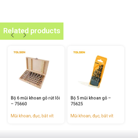
Related products
Bộ 6 mũi khoan gỗ rút lõi
Bộ 5 mũi khoan gỗ –
Mũi
– 75660
75625
Mũi 
Mũi khoan, đục, bắt vít
Mũi khoan, đục, bắt vít