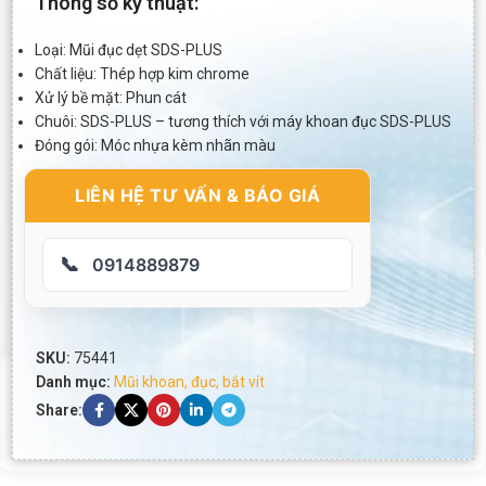
Thông số kỹ thuật:
Loại: Mũi đục dẹt SDS-PLUS
Chất liệu: Thép hợp kim chrome
Xử lý bề mặt: Phun cát
Chuôi: SDS-PLUS – tương thích với máy khoan đục SDS-PLUS
Đóng gói: Móc nhựa kèm nhãn màu
LIÊN HỆ TƯ VẤN & BÁO GIÁ
📞
0914889879
SKU:
75441
Danh mục:
Mũi khoan, đục, bắt vít
Share: