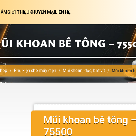
HẨM
GIỚI THIỆU
KHUYẾN MẠI
LIÊN HỆ
ŨI KHOAN BÊ TÔNG – 755
hop
Phụ kiện cho máy điện
Mũi khoan, đục, bắt vít
/
/
/
Mũi khoan b
Mũi khoan bê tông 
75500