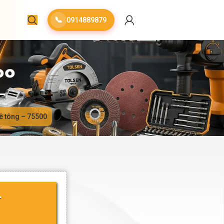
📞
0914889879
00
ê tông – 75500
–