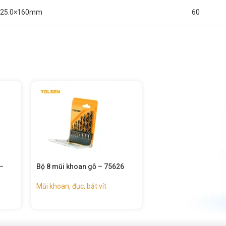
25.0×160mm
60
6
Bộ 5 mũi khoan gỗ – 75625
Mũi khoan xoắn hss
(công nghiệp) – 751
Mũi khoan, đục, bắt vít
Mũi khoan, đục, bắt ví