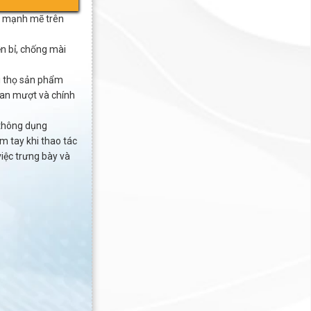
n mạnh mẽ trên
n bỉ, chống mài
ổi thọ sản phẩm
oan mượt và chính
 thông dụng
m tay khi thao tác
việc trưng bày và