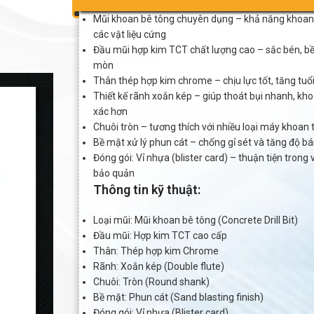
Mũi khoan bê tông chuyên dụng – khả năng khoa
các vật liệu cứng
Đầu mũi hợp kim TCT chất lượng cao – sắc bén, bề
mòn
Thân thép hợp kim chrome – chịu lực tốt, tăng tu
Thiết kế rãnh xoắn kép – giúp thoát bụi nhanh, kh
xác hơn
Chuôi tròn – tương thích với nhiều loại máy khoan
Bề mặt xử lý phun cát – chống gỉ sét và tăng độ bá
Đóng gói: Vỉ nhựa (blister card) – thuận tiện trong 
bảo quản
Thông tin kỹ thuật:
Loại mũi: Mũi khoan bê tông (Concrete Drill Bit)
Đầu mũi: Hợp kim TCT cao cấp
Thân: Thép hợp kim Chrome
Rãnh: Xoắn kép (Double flute)
Chuôi: Tròn (Round shank)
Bề mặt: Phun cát (Sand blasting finish)
Đóng gói: Vỉ nhựa (Blister card)