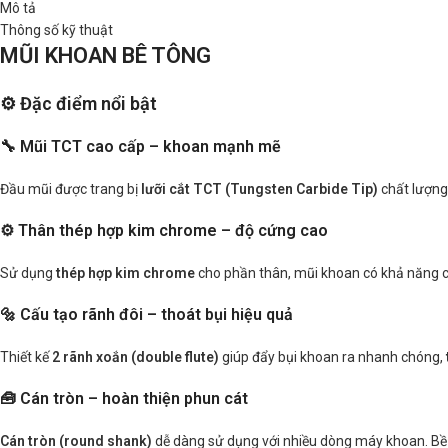
Mô tả
Thông số kỹ thuật
MŨI KHOAN BÊ TÔNG
⚙️ Đặc điểm nổi bật
🔧 Mũi TCT cao cấp – khoan mạnh mẽ
Đầu mũi được trang bị
lưỡi cắt TCT (Tungsten Carbide Tip)
chất lượng
⚙️ Thân thép hợp kim chrome – độ cứng cao
Sử dụng
thép hợp kim chrome
cho phần thân, mũi khoan có khả năng ch
🔩 Cấu tạo rãnh đôi – thoát bụi hiệu quả
Thiết kế
2 rãnh xoắn (double flute)
giúp đẩy bụi khoan ra nhanh chóng,
🧰 Cán tròn – hoàn thiện phun cát
Cán tròn (round shank)
dễ dàng sử dụng với nhiều dòng máy khoan. B