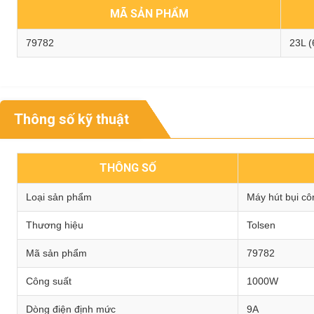
MÃ SẢN PHẨM
79782
23L (
Thông số kỹ thuật
THÔNG SỐ
Loại sản phẩm
Máy hút bụi cô
Thương hiệu
Tolsen
Mã sản phẩm
79782
Công suất
1000W
Dòng điện định mức
9A