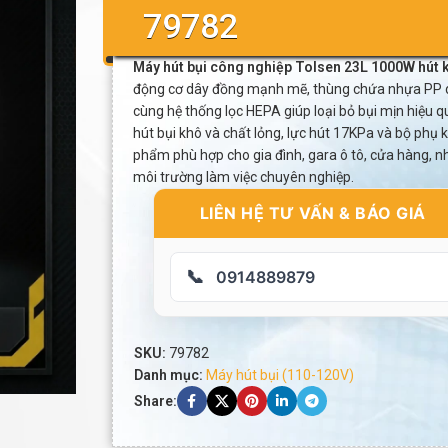
79782
Máy hút bụi công nghiệp Tolsen 23L 1000W hút 
động cơ dây đồng mạnh mẽ, thùng chứa nhựa PP d
cùng hệ thống lọc HEPA giúp loại bỏ bụi mịn hiệu q
hút bụi khô và chất lỏng, lực hút 17KPa và bộ phụ k
phẩm phù hợp cho gia đình, gara ô tô, cửa hàng, n
môi trường làm việc chuyên nghiệp.
LIÊN HỆ TƯ VẤN & BÁO GIÁ
📞
0914889879
SKU:
79782
Danh mục:
Máy hút bụi (110-120V)
Share: