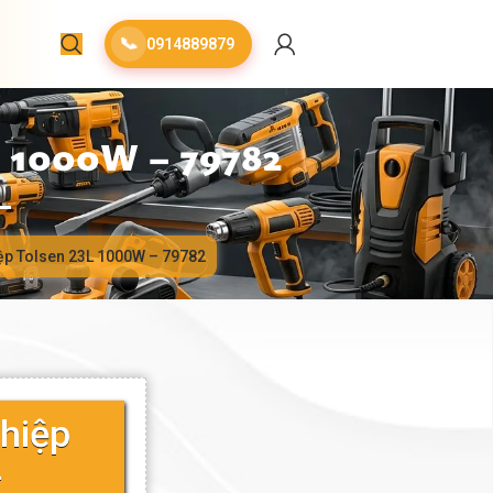
📞
0914889879
1000W – 79782
ệp Tolsen 23L 1000W – 79782
hiệp
–