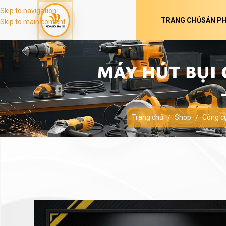
Skip to navigation
TRANG CHỦ
SẢN P
Skip to main content
MÁY HÚT BỤI 
Trang chủ
Shop
Công c
/
/