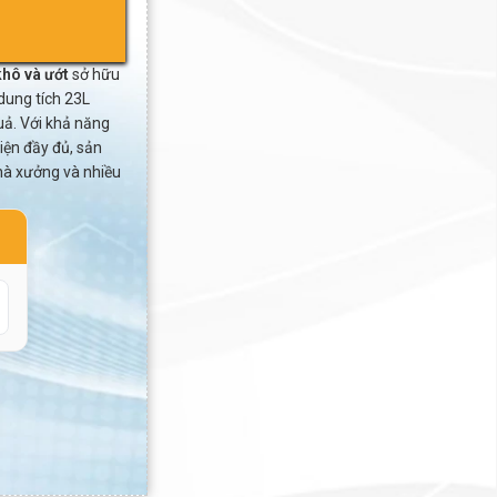
khô và ướt
sở hữu
ung tích 23L
uả. Với khả năng
iện đầy đủ, sản
hà xưởng và nhiều