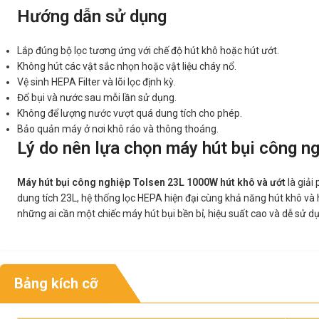
Hướng dẫn sử dụng
Lắp đúng bộ lọc tương ứng với chế độ hút khô hoặc hút ướt.
Không hút các vật sắc nhọn hoặc vật liệu cháy nổ.
Vệ sinh HEPA Filter và lõi lọc định kỳ.
Đổ bụi và nước sau mỗi lần sử dụng.
Không để lượng nước vượt quá dung tích cho phép.
Bảo quản máy ở nơi khô ráo và thông thoáng.
Lý do nên lựa chọn máy hút bụi công n
Máy hút bụi công nghiệp Tolsen 23L 1000W hút khô và ướt
là giải
dung tích 23L, hệ thống lọc HEPA hiện đại cùng khả năng hút khô và
những ai cần một chiếc máy hút bụi bền bỉ, hiệu suất cao và dễ sử d
Bảng kích cỡ