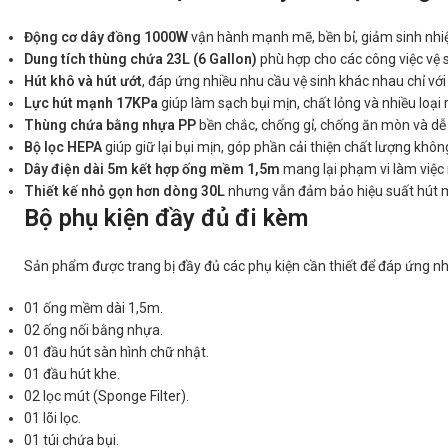
Động cơ dây đồng 1000W
vận hành mạnh mẽ, bền bỉ, giảm sinh nhiệ
Dung tích thùng chứa 23L (6 Gallon)
phù hợp cho các công việc vệ 
Hút khô và hút ướt
, đáp ứng nhiều nhu cầu vệ sinh khác nhau chỉ với 
Lực hút mạnh 17KPa
giúp làm sạch bụi mịn, chất lỏng và nhiều loại
Thùng chứa bằng nhựa PP
bền chắc, chống gỉ, chống ăn mòn và dễ 
Bộ lọc HEPA
giúp giữ lại bụi mịn, góp phần cải thiện chất lượng khôn
Dây điện dài 5m kết hợp ống mềm 1,5m
mang lại phạm vi làm việc 
Thiết kế nhỏ gọn hơn dòng 30L
nhưng vẫn đảm bảo hiệu suất hút m
Bộ phụ kiện đầy đủ đi kèm
Sản phẩm được trang bị đầy đủ các phụ kiện cần thiết để đáp ứng nh
01 ống mềm dài 1,5m.
02 ống nối bằng nhựa.
01 đầu hút sàn hình chữ nhật.
01 đầu hút khe.
02 lọc mút (Sponge Filter).
01 lõi lọc.
01 túi chứa bụi.