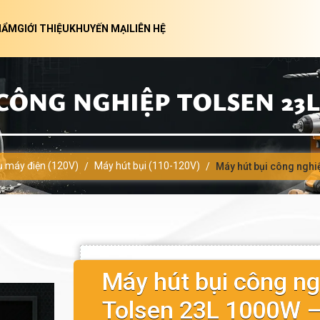
HẨM
GIỚI THIỆU
KHUYẾN MẠI
LIÊN HỆ
CÔNG NGHIỆP TOLSEN 23L 
ụ máy điện (120V)
Máy hút bụi (110-120V)
/
/
Máy hút bụi công nghi
Máy hút bụi công ng
Tolsen 23L 1000W 