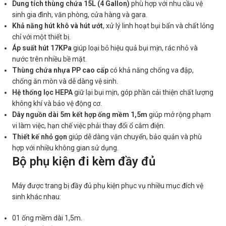
Dung tích thùng chứa 15L (4 Gallon)
phù hợp với nhu cầu vệ
sinh gia đình, văn phòng, cửa hàng và gara.
Khả năng hút khô và hút ướt
, xử lý linh hoạt bụi bẩn và chất lỏng
chỉ với một thiết bị.
Áp suất hút 17KPa
giúp loại bỏ hiệu quả bụi mịn, rác nhỏ và
nước trên nhiều bề mặt.
Thùng chứa nhựa PP cao cấp
có khả năng chống va đập,
chống ăn mòn và dễ dàng vệ sinh.
Hệ thống lọc HEPA
giữ lại bụi mịn, góp phần cải thiện chất lượng
không khí và bảo vệ động cơ.
Dây nguồn dài 5m kết hợp ống mềm 1,5m
giúp mở rộng phạm
vi làm việc, hạn chế việc phải thay đổi ổ cắm điện.
Thiết kế nhỏ gọn
giúp dễ dàng vận chuyển, bảo quản và phù
hợp với nhiều không gian sử dụng.
Bộ phụ kiện đi kèm đầy đủ
Máy được trang bị đầy đủ phụ kiện phục vụ nhiều mục đích vệ
sinh khác nhau:
01 ống mềm dài 1,5m.