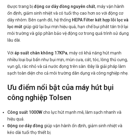
Được trang bị
động cơ dây đồng nguyên chất
, máy vận hành
ổn định, giảm sinh nhiệt và có tuổi thọ cao hơn so với động cơ
dây nhôm. Bên cạnh đó, hệ thống
HEPA Filter kết hợp lõi lọc và
lọc mút
giúp giữ lại bụi mịn hiệu quả, hạn chế bụi phát tán trở lại
môi trường và góp phần bảo vệ động cơ trong quá trình sử dụng
lâu dài.
Với
áp suất chân không 17KPa
, máy có khả năng hút mạnh
nhiều loại bụi bẩn như bụi mịn, mùn cưa, cát, tóc, lông thú cưng,
vụn gỗ, rác nhỏ và cả nước đọng trên sàn. Đây là giải pháp làm
sạch toàn diện cho cả môi trường dân dụng và công nghiệp nhẹ.
Ưu điểm nổi bật của máy hút bụi
công nghiệp Tolsen
Công suất 1000W
cho lực hút mạnh mẽ, làm sạch nhanh và
hiệu quả.
Động cơ dây đồng
giúp vận hành ổn định, giảm sinh nhiệt và
kéo dài tuổi thọ thiết bị.