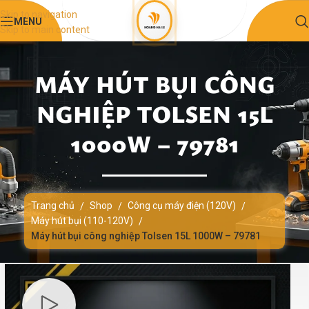
Skip to navigation
MENU
Skip to main content
MÁY HÚT BỤI CÔNG
NGHIỆP TOLSEN 15L
1000W – 79781
Trang chủ
Shop
Công cụ máy điện (120V)
/
/
/
Máy hút bụi (110-120V)
/
Máy hút bụi công nghiệp Tolsen 15L 1000W – 79781