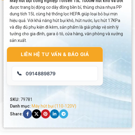
Máy hút bụi công nghiệp Tolsen 15L 1000W hút khô và ướt
được trang bị động cơ dây đồng bền bỉ, thùng chứa nhựa PP
dung tích 15L cùng hệ thống lọc HEPA giúp loại bỏ bụi mịn
hiệu quả. Với khả năng hút bụi khô, hút nước, lực hút 17KPa
và đầy đủ phụ kiện đi kèm, sản phẩm là giải pháp vệ sinh lý
tưởng cho gia đình, gara ô tô, cửa hàng, văn phòng và xưởng
sản xuất.
LIÊN HỆ TƯ VẤN & BÁO GIÁ
📞
0914889879
SKU:
79781
Danh mục:
Máy hút bụi (110-120V)
Share: