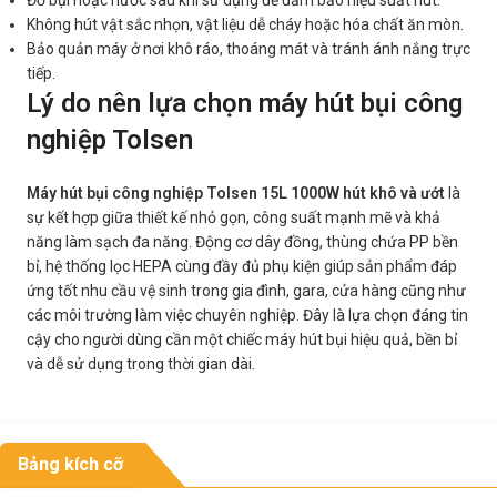
Đổ bụi hoặc nước sau khi sử dụng để đảm bảo hiệu suất hút.
Không hút vật sắc nhọn, vật liệu dễ cháy hoặc hóa chất ăn mòn.
Bảo quản máy ở nơi khô ráo, thoáng mát và tránh ánh nắng trực
tiếp.
Lý do nên lựa chọn máy hút bụi công
nghiệp Tolsen
Máy hút bụi công nghiệp Tolsen 15L 1000W hút khô và ướt
là
sự kết hợp giữa thiết kế nhỏ gọn, công suất mạnh mẽ và khả
năng làm sạch đa năng. Động cơ dây đồng, thùng chứa PP bền
bỉ, hệ thống lọc HEPA cùng đầy đủ phụ kiện giúp sản phẩm đáp
ứng tốt nhu cầu vệ sinh trong gia đình, gara, cửa hàng cũng như
các môi trường làm việc chuyên nghiệp. Đây là lựa chọn đáng tin
cậy cho người dùng cần một chiếc máy hút bụi hiệu quả, bền bỉ
và dễ sử dụng trong thời gian dài.
Bảng kích cỡ