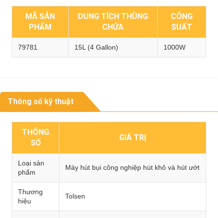
MÃ SẢN
DUNG TÍCH THÙNG
CÔNG
PHẨM
CHỨA
SUẤT
79781
15L (4 Gallon)
1000W
Thông số kỹ thuật
THÔNG
GIÁ TRỊ
SỐ
Loại sản
Máy hút bụi công nghiệp hút khô và hút ướt
phẩm
Thương
Tolsen
hiệu