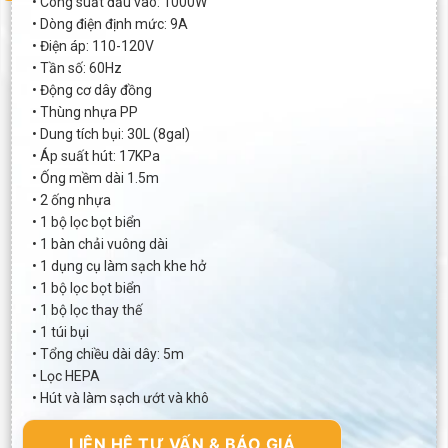
• Công suất đầu vào: 1000W
• Dòng điện định mức: 9A
• Điện áp: 110-120V
• Tần số: 60Hz
• Động cơ dây đồng
• Thùng nhựa PP
• Dung tích bụi: 30L (8gal)
• Áp suất hút: 17KPa
• Ống mềm dài 1.5m
• 2 ống nhựa
• 1 bộ lọc bọt biển
• 1 bàn chải vuông dài
• 1 dụng cụ làm sạch khe hở
• 1 bộ lọc bọt biển
• 1 bộ lọc thay thế
• 1 túi bụi
• Tổng chiều dài dây: 5m
• Lọc HEPA
• Hút và làm sạch ướt và khô
LIÊN HỆ TƯ VẤN & BÁO GIÁ