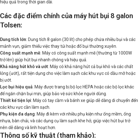
hiệu quả trong thời gian dài.
Các đặc điểm chính của máy hút bụi 8 galon
Tolsen:
Dung tích lớn
: Dung tích 8 galon (30 lít) cho phép chứa nhiều bụi và các
mảnh vụn, giảm thiểu việc thay túi hoặc đổ bụi thường xuyên.
Công suất mạnh mẽ
: Máy có công suất mạnh mẽ (thường từ 1000W
trở lên) giúp hút bụi nhanh chóng và hiệu quả.
Khả năng hút khô và ướt
: Máy có khả năng hút cả bụi khô và các chất
lỏng (ướt), rất tiện dụng cho việc làm sạch các khu vực có dầu mỡ hoặc
bị ướt.
Lọc bụi hiệu quả
: Máy được trang bị bộ lọc HEPA hoặc các bộ lọc khác
để ngăn chặn bụi mịn, giúp bảo vệ sức khỏe người dùng.
Thiết kế tiện lợi
: Máy có tay cầm và bánh xe giúp dễ dàng di chuyển đến
các khu vực cần làm sạch.
Phụ kiện đa dạng
: Máy đi kèm với nhiều phụ kiện như ống mềm, ống
nhựa, bàn chải, và các dụng cụ làm sạch khe hở, giúp việc hút bụi trở
nên dễ dàng và linh hoạt hơn.
Thông số kỹ thuật (tham khảo):