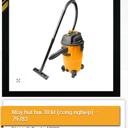
Click to enlarge
Máy hút bụi 30 lít (công nghiệp) –
79783