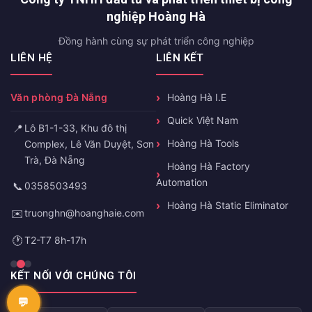
nghiệp Hoàng Hà
Đồng hành cùng sự phát triển công nghiệp
LIÊN HỆ
LIÊN KẾT
Văn phòng Đà Nẵng
Hoàng Hà I.E
Quick Việt Nam
📍
Lô B1-1-33, Khu đô thị
Hoàng Hà Tools
Complex, Lê Văn Duyệt, Sơn
Trà, Đà Nẵng
Hoàng Hà Factory
Automation
📞
0358503493
Hoàng Hà Static Eliminator
✉️
truonghn@hoanghaie.com
🕐
T2-T7 8h-17h
KẾT NỐI VỚI CHÚNG TÔI