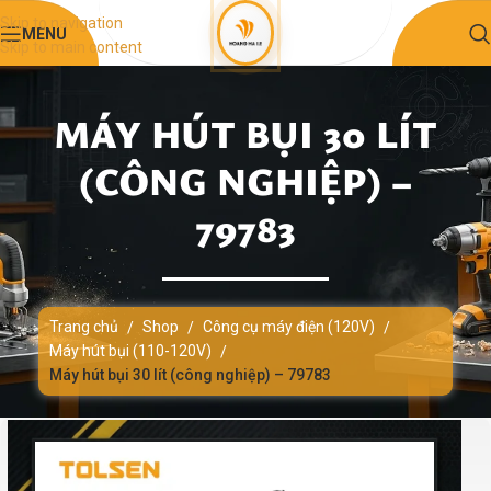
Skip to navigation
MENU
Skip to main content
MÁY HÚT BỤI 30 LÍT
(CÔNG NGHIỆP) –
79783
Trang chủ
Shop
Công cụ máy điện (120V)
/
/
/
Máy hút bụi (110-120V)
/
Máy hút bụi 30 lít (công nghiệp) – 79783