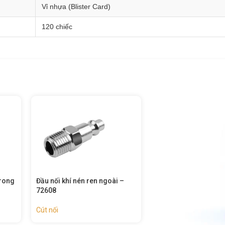
Vỉ nhựa (Blister Card)
120 chiếc
 –
Đầu nối khí nén ren trong –
Khớp nối nhanh khí n
72607
trong – 72605
Cút nối
Cút nối