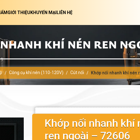
HẨM
GIỚI THIỆU
KHUYẾN MẠI
LIÊN HỆ
NHANH KHÍ NÉN REN NGO
p
Công cụ khí nén (110-120V)
Cút nối
/
/
/
Khớp nối nhanh khí nén 
Khớp nối nhanh khí 
ren ngoài – 72606