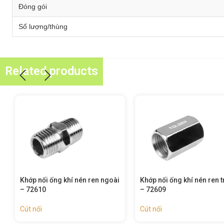
Đóng gói
Số lượng/thùng
Related products
Khớp nối ống khí nén ren trong
Đầu nối khí nén ren ngoài
– 72609
72608
Cút nối
Cút nối