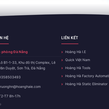
ÊN HỆ
LIÊN KẾT
 phòng Đà Nẵng
Hoàng Hà I.E
Quick Việt Nam
Lô B1-1-33, Khu đô thị Complex, Lê
Hoàng Hà Tools
Văn Duyệt, Sơn Trà, Đà Nẵng
Hoàng Hà Factory Automat
0358503493
Hoàng Hà Static Eliminator
truonghn@hoanghaie.com
T2-T7 8h-17h