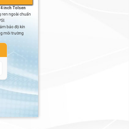
/4 inch Tolsen
g ren ngoài chuẩn
SI.
đảm bảo độ kín
ong môi trường