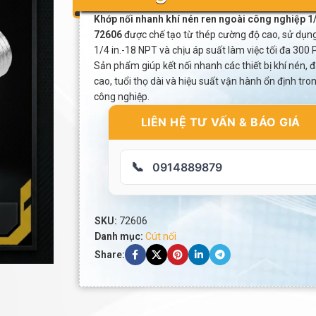
Khớp nối nhanh khí nén ren ngoài công nghiệp 1
72606
được chế tạo từ thép cường độ cao, sử dụn
1/4 in.-18 NPT và chịu áp suất làm việc tối đa 300 P
Sản phẩm giúp kết nối nhanh các thiết bị khí nén, 
cao, tuổi thọ dài và hiệu suất vận hành ổn định tr
công nghiệp.
LIÊN HỆ TƯ VẤN & BÁO GIÁ
📞
0914889879
SKU:
72606
Danh mục:
Cút nối
Share: