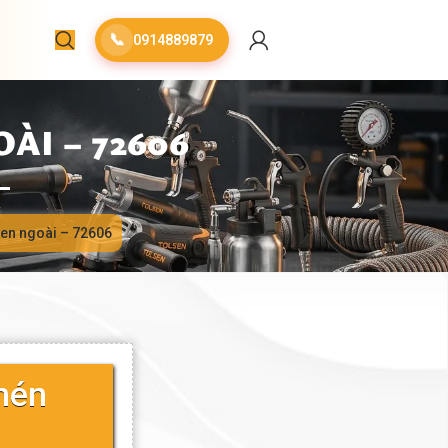
📞
0914889879
ÀI – 72606
ren ngoài – 72606
nén