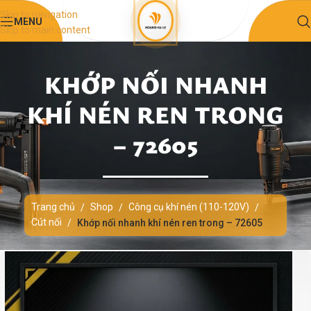
Skip to navigation
MENU
Skip to main content
KHỚP NỐI NHANH
KHÍ NÉN REN TRONG
– 72605
Trang chủ
Shop
Công cụ khí nén (110-120V)
/
/
/
Cút nối
/
Khớp nối nhanh khí nén ren trong – 72605