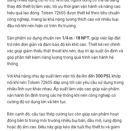
dụng nhiều dụng cụ hỗ trợ. Nhờ đó, người dùng có thể dễ dàng
thay đổi thiết bị làm việc, tối ưu thời gian vận hành và nâng cao
hiệu quả lao động. Tolsen 72605 được thiết kế theo tiêu chuẩn
công nghiệp, mang lại khả năng tương thích cao với nhiều loại
đầu nối khí nén hiện có trên thị trường.
Sản phẩm sử dụng chuẩn ren
1/4 in.-18 NPT
, giúp việc lắp đặt
trở nên đơn giản và đảm bảo độ kín khít cao. Thiết kế ren chính
xác giúp giảm thiểu thất thoát khí nén, duy trì áp suất ổn định và
góp phần tiết kiệm năng lượng trong quá trình vận hành hệ
thống.
Với khả năng chịu áp suất làm việc tối đa lên đến
300 PSI
, khớp
nối khí nén Tolsen 72605 đáp ứng tốt các yêu cầu sử dụng trong
nhiều lĩnh vực khác nhau. Áp suất làm việc cao giúp sản phẩm
vận hành ổn định trong các hệ thống khí nén công nghiệp có
cường độ sử dụng lớn và liên tục.
Bên cạnh đó, cấu tạo thép cường lực còn giúp sản phẩm hoạt
động bền bỉ trong môi trường nhiều bụi bẩn, dầu mỡ, rung động
hoặc độ ẩm cao. Điều này giúp kéo dài tuổi thọ thiết bị và giảm