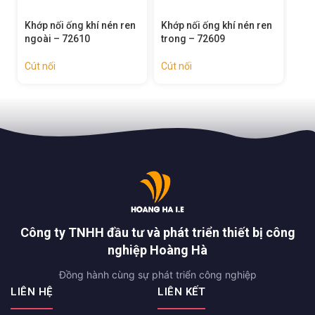
Khớp nối ống khí nén ren
Đầu nối khí nén ren ngoài
Đầu
trong – 72609
– 72608
– 7
Cút nối
Cút nối
Cút
Công ty TNHH đầu tư và phát triển thiết bị công
nghiệp Hoàng Hà
Đồng hành cùng sự phát triển công nghiệp
LIÊN HỆ
LIÊN KẾT