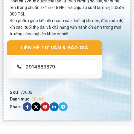
Tolsen 72605
được chế tạo từ thép cường độ cao, sử dụng
ren trong chuẩn 1/4 in.-18 NPT và chịu áp suất làm việc tối đa
300 PSI.
Sản phẩm giúp kết nối nhanh các thiết bị khí nén, đảm bảo độ
kín cao, tuổi thọ dài và khả năng vận hành ổn định trong môi
trường công nghiệp khắc nghiệt.
LIÊN HỆ TƯ VẤN & BÁO GIÁ
📞
0914889879
SKU:
72605
Danh mục:
Cút nối
Share: