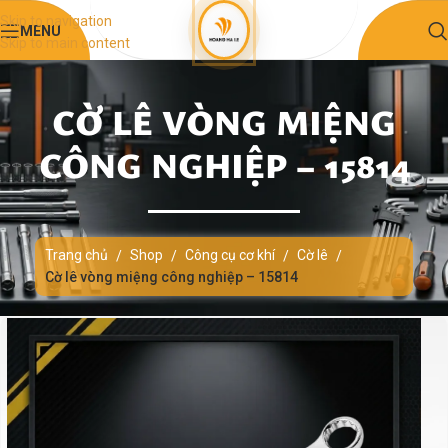
Skip to navigation
MENU
Skip to main content
CỜ LÊ VÒNG MIỆNG
CÔNG NGHIỆP – 15814
Trang chủ
Shop
Công cụ cơ khí
Cờ lê
/
/
/
/
Cờ lê vòng miệng công nghiệp – 15814