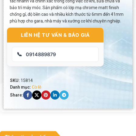
tác nhanh và chính xác trong công việc cơ khí, sửa chữa và
bảo trì máy móc. Sản phẩm có lớp mạ chrome matt finish
chống gỉ, độ bền cao và nhiều kích thước từ 6mm đến 41mm
phù hợp cho gara, nhà máy và xưởng cơ khí chuyên nghiệp.
LIÊN HỆ TƯ VẤN & BÁO GIÁ
📞
0914889879
SKU:
15814
Danh mục:
Cờ lê
Share: