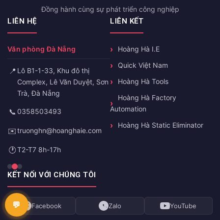
Đồng hành cùng sự phát triển công nghiệp
LIÊN HỆ
LIÊN KẾT
Văn phòng Đà Nẵng
Hoàng Hà I.E
Quick Việt Nam
📍
Lô B1-1-33, Khu đô thị
Hoàng Hà Tools
Complex, Lê Văn Duyệt, Sơn
Trà, Đà Nẵng
Hoàng Hà Factory
Automation
📞
0358503493
Hoàng Hà Static Eliminator
✉️
truonghn@hoanghaie.com
🕐
T2-T7 8h-17h
KẾT NỐI VỚI CHÚNG TÔI
Facebook
Zalo
YouTube