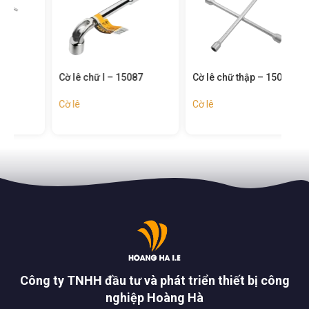
Cờ lê chữ l – 15087
Cờ lê chữ thập – 15079
Mỏ 
Cờ lê
Cờ lê
Cờ l
Công ty TNHH đầu tư và phát triển thiết bị công
nghiệp Hoàng Hà