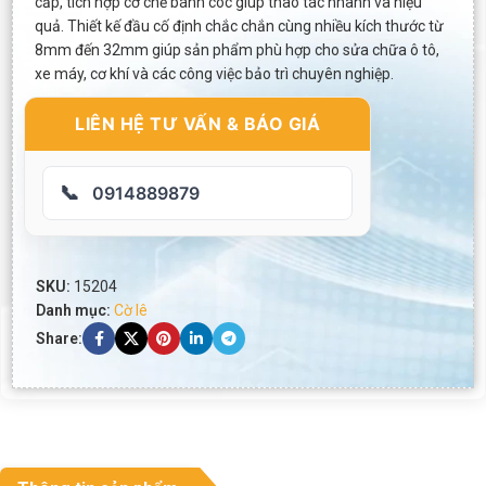
cấp, tích hợp cơ chế bánh cóc giúp thao tác nhanh và hiệu
quả. Thiết kế đầu cố định chắc chắn cùng nhiều kích thước từ
8mm đến 32mm giúp sản phẩm phù hợp cho sửa chữa ô tô,
xe máy, cơ khí và các công việc bảo trì chuyên nghiệp.
LIÊN HỆ TƯ VẤN & BÁO GIÁ
📞
0914889879
SKU:
15204
Danh mục:
Cờ lê
Share: