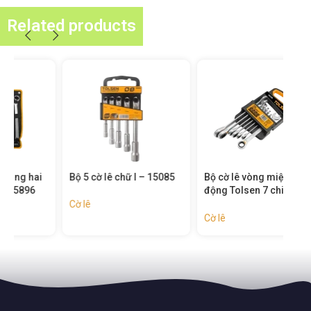
Related products
Bộ 5 cờ lê chữ l – 15085
Bộ cờ lê vòng miệng tự
Cờ 
động Tolsen 7 chi tiết –
15229
Cờ lê
Cờ l
Cờ lê