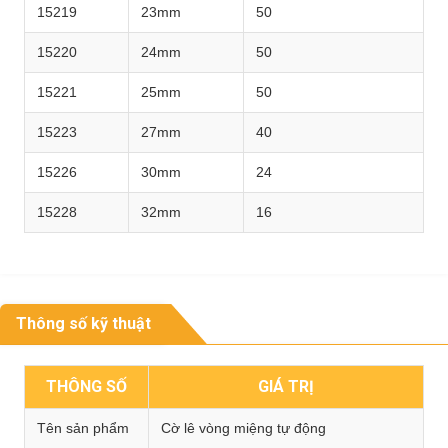
15219
23mm
50
15220
24mm
50
15221
25mm
50
15223
27mm
40
15226
30mm
24
15228
32mm
16
Thông số kỹ thuật
THÔNG SỐ
GIÁ TRỊ
Tên sản phẩm
Cờ lê vòng miệng tự động