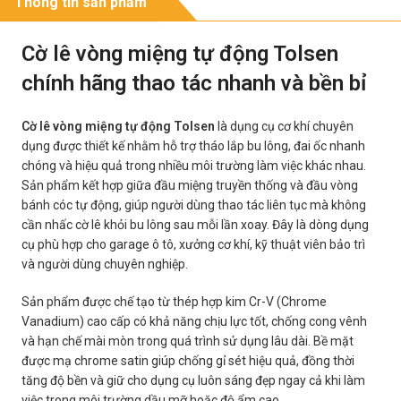
Thông tin sản phẩm
Cờ lê vòng miệng tự động Tolsen
chính hãng thao tác nhanh và bền bỉ
Cờ lê vòng miệng tự động Tolsen
là dụng cụ cơ khí chuyên
dụng được thiết kế nhằm hỗ trợ tháo lắp bu lông, đai ốc nhanh
chóng và hiệu quả trong nhiều môi trường làm việc khác nhau.
Sản phẩm kết hợp giữa đầu miệng truyền thống và đầu vòng
bánh cóc tự động, giúp người dùng thao tác liên tục mà không
cần nhấc cờ lê khỏi bu lông sau mỗi lần xoay. Đây là dòng dụng
cụ phù hợp cho garage ô tô, xưởng cơ khí, kỹ thuật viên bảo trì
và người dùng chuyên nghiệp.
Sản phẩm được chế tạo từ thép hợp kim Cr-V (Chrome
Vanadium) cao cấp có khả năng chịu lực tốt, chống cong vênh
và hạn chế mài mòn trong quá trình sử dụng lâu dài. Bề mặt
được mạ chrome satin giúp chống gỉ sét hiệu quả, đồng thời
tăng độ bền và giữ cho dụng cụ luôn sáng đẹp ngay cả khi làm
việc trong môi trường dầu mỡ hoặc độ ẩm cao.