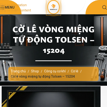
Skip to navigation
MENU
Skip to main content
CỜ LÊ VÒNG MIỆNG
TỰ ĐỘNG TOLSEN –
15204
Trang chủ
Shop
Công cụ cơ khí
Cờ lê
/
/
/
/
Cờ lê vòng miệng tự động Tolsen – 15204