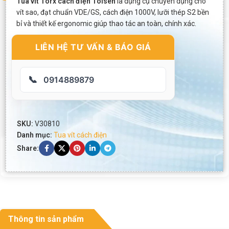
Tua vít Torx cách điện Tolsen
là dụng cụ chuyên dụng cho
vít sao, đạt chuẩn VDE/GS, cách điện 1000V, lưỡi thép S2 bền
bỉ và thiết kế ergonomic giúp thao tác an toàn, chính xác.
LIÊN HỆ TƯ VẤN & BÁO GIÁ
📞
0914889879
SKU:
V30810
Danh mục:
Tua vít cách điện
Share:
Thông tin sản phẩm