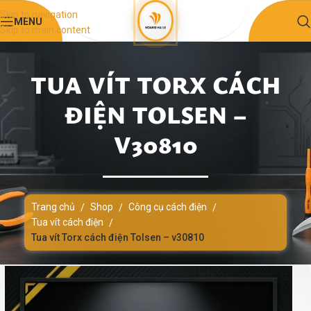
Skip to navigation
MENU
Skip to main content
TUA VÍT TORX CÁCH
ĐIỆN TOLSEN –
V30810
Trang chủ
Shop
Công cụ cách điện
/
/
/
Tua vít cách điện
/
Tua vít Torx cách điện Tolsen – v30810