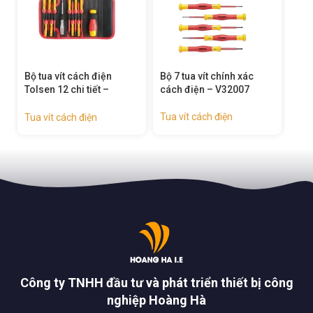
ộ tua vít cách điện
Bộ 7 tua vít chính xác
Tua vít To
olsen 12 chi tiết –
cách điện – V32007
chính xác
v33212
Tua vít cách điện
Tua vít các
ua vít cách điện
Công ty TNHH đầu tư và phát triển thiết bị công
nghiệp Hoàng Hà