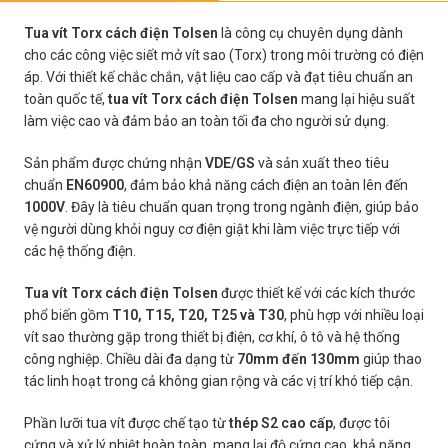
Tua vít Torx cách điện Tolsen
là công cụ chuyên dụng dành
cho các công việc siết mở vít sao (Torx) trong môi trường có điện
áp. Với thiết kế chắc chắn, vật liệu cao cấp và đạt tiêu chuẩn an
toàn quốc tế,
tua vít Torx cách điện Tolsen
mang lại hiệu suất
làm việc cao và đảm bảo an toàn tối đa cho người sử dụng.
Sản phẩm được chứng nhận
VDE/GS
và sản xuất theo tiêu
chuẩn
EN60900
, đảm bảo khả năng cách điện an toàn lên đến
1000V
. Đây là tiêu chuẩn quan trọng trong ngành điện, giúp bảo
vệ người dùng khỏi nguy cơ điện giật khi làm việc trực tiếp với
các hệ thống điện.
Tua vít Torx cách điện Tolsen
được thiết kế với các kích thước
phổ biến gồm
T10, T15, T20, T25 và T30
, phù hợp với nhiều loại
vít sao thường gặp trong thiết bị điện, cơ khí, ô tô và hệ thống
công nghiệp. Chiều dài đa dạng từ
70mm đến 130mm
giúp thao
tác linh hoạt trong cả không gian rộng và các vị trí khó tiếp cận.
Phần lưỡi tua vít được chế tạo từ
thép S2 cao cấp
, được tôi
cứng và xử lý nhiệt hoàn toàn, mang lại độ cứng cao, khả năng