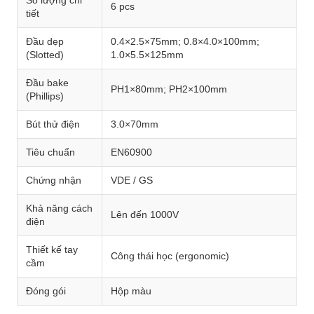
Số lượng chi
6 pcs
tiết
Đầu dẹp
0.4×2.5×75mm; 0.8×4.0×100mm;
(Slotted)
1.0×5.5×125mm
Đầu bake
PH1×80mm; PH2×100mm
(Phillips)
Bút thử điện
3.0×70mm
Tiêu chuẩn
EN60900
Chứng nhận
VDE / GS
Khả năng cách
Lên đến 1000V
điện
Thiết kế tay
Công thái học (ergonomic)
cầm
Đóng gói
Hộp màu