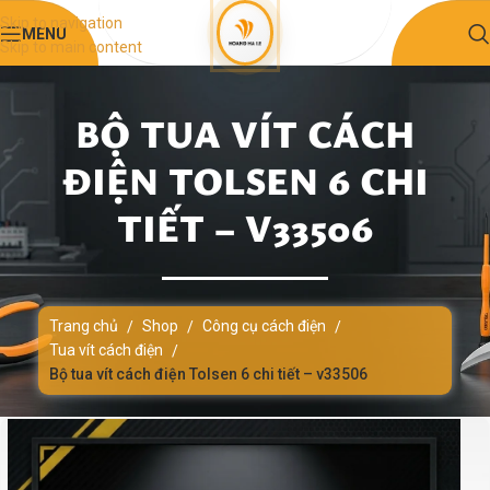
Skip to navigation
MENU
Skip to main content
BỘ TUA VÍT CÁCH
ĐIỆN TOLSEN 6 CHI
TIẾT – V33506
Trang chủ
Shop
Công cụ cách điện
/
/
/
Tua vít cách điện
/
Bộ tua vít cách điện Tolsen 6 chi tiết – v33506