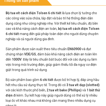
Thông tin sản phẩm
Bộ tua vít cách điện Tolsen 6 chi tiết
là lựa chọn lý tưởng cho
các công việc sửa chữa, lắp đặt và bảo trì hệ thống điện dân
dụng cũng như công nghiệp nhẹ. Với thiết kế tiêu chuẩn, độ bền
cao và khả năng cách điện an toàn,
bộ tua vít cách điện Tolsen
6 chi tiết
mang đến giải pháp toàn diện cho người dùng chuyên
nghiệp và cả người dùng gia đình.
Sản phẩm được sản xuất theo tiêu chuẩn
EN60900
và đạt
chứng nhận
VDE/GS
, đảm bảo khả năng cách điện an toàn lên
đến
1000V
. Đây là tiêu chuẩn bắt buộc đối với các dụng cụ làm
việc trong môi trường điện, giúp giảm thiểu tối đa nguy cơ điện
giật trong quá trình sử dụng.
Bộ sản phẩm bao gồm
6 chi tiết
được bố trí hợp lý, đáp ứng hầu
hết nhu cầu sử dụng thực tế. Trong đó có
3 tua vít dẹp (slotted)
với các kích thước phổ biến,
2 tua vít bake (Phillips)
và
1 bút thử
điện
đi kèm. Sự kết hợp này giúp người dùng có thể xử lý nhiều
loại ốc vít khác nhau mà không cần mang theo nhiều dụng cụ
riêng lẻ.