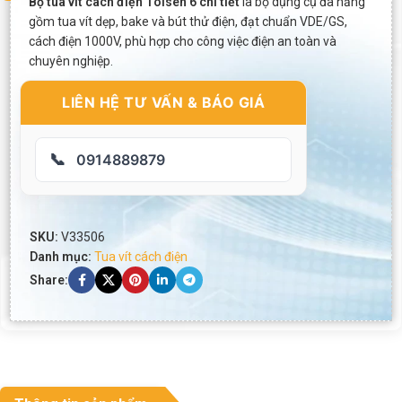
Bộ tua vít cách điện Tolsen 6 chi tiết
là bộ dụng cụ đa năng
gồm tua vít dẹp, bake và bút thử điện, đạt chuẩn VDE/GS,
cách điện 1000V, phù hợp cho công việc điện an toàn và
chuyên nghiệp.
LIÊN HỆ TƯ VẤN & BÁO GIÁ
📞
0914889879
SKU:
V33506
Danh mục:
Tua vít cách điện
Share: