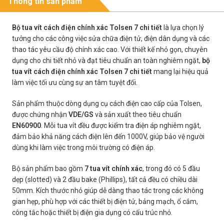
Thông tin sản phẩm
Bộ tua vít cách điện chính xác Tolsen 7 chi tiết
là lựa chọn lý
tưởng cho các công việc sửa chữa điện tử, điện dân dụng và các
thao tác yêu cầu độ chính xác cao. Với thiết kế nhỏ gọn, chuyên
dụng cho chi tiết nhỏ và đạt tiêu chuẩn an toàn nghiêm ngặt,
bộ
tua vít cách điện chính xác Tolsen 7 chi tiết
mang lại hiệu quả
làm việc tối ưu cùng sự an tâm tuyệt đối.
Sản phẩm thuộc dòng dụng cụ cách điện cao cấp của Tolsen,
được chứng nhận
VDE/GS
và sản xuất theo tiêu chuẩn
EN60900
. Mỗi tua vít đều được kiểm tra điện áp nghiêm ngặt,
đảm bảo khả năng cách điện lên đến 1000V, giúp bảo vệ người
dùng khi làm việc trong môi trường có điện áp.
Bộ sản phẩm bao gồm
7 tua vít chính xác
, trong đó có 5 đầu
dẹp (slotted) và 2 đầu bake (Phillips), tất cả đều có chiều dài
50mm. Kích thước nhỏ giúp dễ dàng thao tác trong các không
gian hẹp, phù hợp với các thiết bị điện tử, bảng mạch, ổ cắm,
công tắc hoặc thiết bị điện gia dụng có cấu trúc nhỏ.