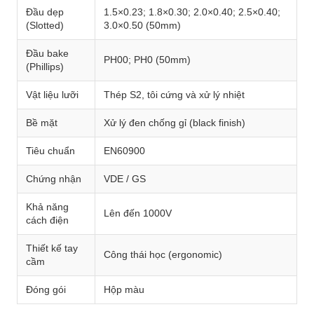
Đầu dẹp
1.5×0.23; 1.8×0.30; 2.0×0.40; 2.5×0.40;
(Slotted)
3.0×0.50 (50mm)
Đầu bake
PH00; PH0 (50mm)
(Phillips)
Vật liệu lưỡi
Thép S2, tôi cứng và xử lý nhiệt
Bề mặt
Xử lý đen chống gỉ (black finish)
Tiêu chuẩn
EN60900
Chứng nhận
VDE / GS
Khả năng
Lên đến 1000V
cách điện
Thiết kế tay
Công thái học (ergonomic)
cầm
Đóng gói
Hộp màu