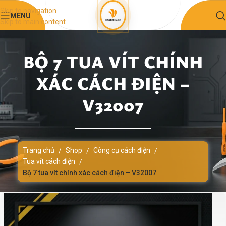
Skip to navigation
MENU
Skip to main content
BỘ 7 TUA VÍT CHÍNH
XÁC CÁCH ĐIỆN –
V32007
Trang chủ
Shop
Công cụ cách điện
/
/
/
Tua vít cách điện
/
Bộ 7 tua vít chính xác cách điện – V32007