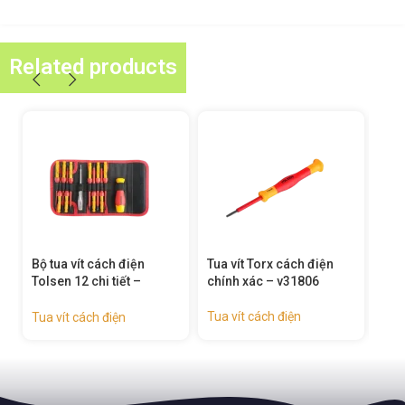
Related products
 điện
Tua vít Torx cách điện
Tua vít bake cách điện
iết –
chính xác – v31806
chính xác – v31600
Tua vít cách điện
Tua vít cách điện
ện