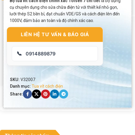
Bộ tua vít cách điện chính xác Tolsen 7 chi tiết
là bộ dụng
cụ chuyên dụng cho sửa chữa điện tử với thiết kế nhỏ gọn,
lưỡi thép S2 bền bỉ, đạt chuẩn VDE/GS và cách điện lên đến
1000V, đảm bảo an toàn và độ chính xác cao.
LIÊN HỆ TƯ VẤN & BÁO GIÁ
📞
0914889879
SKU:
V32007
Danh mục:
Tua vít cách điện
Share: