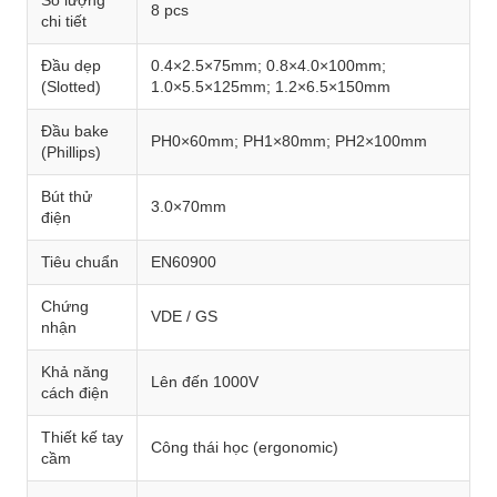
Số lượng
8 pcs
chi tiết
Đầu dẹp
0.4×2.5×75mm; 0.8×4.0×100mm;
(Slotted)
1.0×5.5×125mm; 1.2×6.5×150mm
Đầu bake
PH0×60mm; PH1×80mm; PH2×100mm
(Phillips)
Bút thử
3.0×70mm
điện
Tiêu chuẩn
EN60900
Chứng
VDE / GS
nhận
Khả năng
Lên đến 1000V
cách điện
Thiết kế tay
Công thái học (ergonomic)
cầm