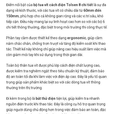
Điểm nổi bật của
bộ tua vít cách điện Tolsen 8 chi tiết
là sự đa
dạng về kích thước, với các tua vít có chiều dài từ
60mm đến
150mm
, phù hợp cho cả không gian rộng và các vị trí sâu, khó
tiếp cận. Điều này mang lại sự linh hoạt cao hơn so với các bộ 6
chi tiết thông thường, đặc biệt trong môi trường thi công thực tế.
Phần tay cầm được thiết kế theo dạng
ergonomic
, giúp cầm
nắm chắc chắn, chống trơn trượt và tăng độ kiểm soát khi thao
tác. Thiết kế này không chỉ giúp nâng cao hiệu suất làm việc mà
còn giảm mỏi tay khi sử dụng trong thời gian dài.
Toàn bộ thân tua vít được phủ lớp cách điện chất lượng cao,
được kiểm tra nghiêm ngặt theo tiêu chuẩn kỹ thuật, đảm bảo
độ an toàn tối đa khi làm việc với điện áp cao. Đây là yếu tố quan
trọng giúp sản phẩm khác biệt so với các dòng tua vít thông
thường trên thị trường.
Đi kèm trong bộ là
bút thử điện
tiện lợi, giúp kiểm tra nhanh
nguồn điện trước khi thao tác. Đây là công cụ hỗ trợ quan trọng
giúp người dùng chủ động hơn trong việc đảm bảo an toàn, đặc