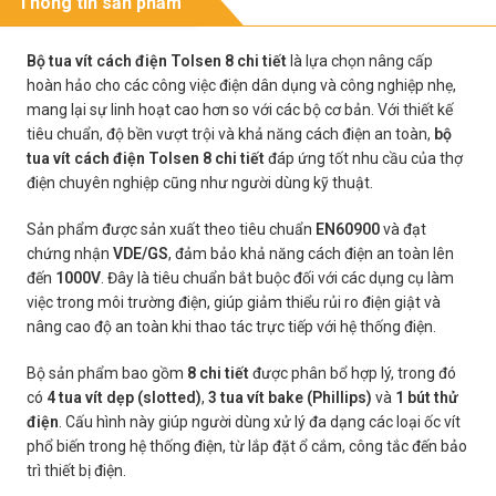
Thông tin sản phẩm
Bộ tua vít cách điện Tolsen 8 chi tiết
là lựa chọn nâng cấp
hoàn hảo cho các công việc điện dân dụng và công nghiệp nhẹ,
mang lại sự linh hoạt cao hơn so với các bộ cơ bản. Với thiết kế
tiêu chuẩn, độ bền vượt trội và khả năng cách điện an toàn,
bộ
tua vít cách điện Tolsen 8 chi tiết
đáp ứng tốt nhu cầu của thợ
điện chuyên nghiệp cũng như người dùng kỹ thuật.
Sản phẩm được sản xuất theo tiêu chuẩn
EN60900
và đạt
chứng nhận
VDE/GS
, đảm bảo khả năng cách điện an toàn lên
đến
1000V
. Đây là tiêu chuẩn bắt buộc đối với các dụng cụ làm
việc trong môi trường điện, giúp giảm thiểu rủi ro điện giật và
nâng cao độ an toàn khi thao tác trực tiếp với hệ thống điện.
Bộ sản phẩm bao gồm
8 chi tiết
được phân bổ hợp lý, trong đó
có
4 tua vít dẹp (slotted)
,
3 tua vít bake (Phillips)
và
1 bút thử
điện
. Cấu hình này giúp người dùng xử lý đa dạng các loại ốc vít
phổ biến trong hệ thống điện, từ lắp đặt ổ cắm, công tắc đến bảo
trì thiết bị điện.