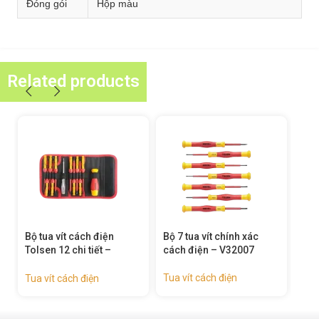
Đóng gói
Hộp màu
Related products
Bộ tua vít cách điện
Bộ 7 tua vít chính xác
Tua
Tolsen 12 chi tiết –
cách điện – V32007
chí
v33212
Tua vít cách điện
Tua 
Tua vít cách điện