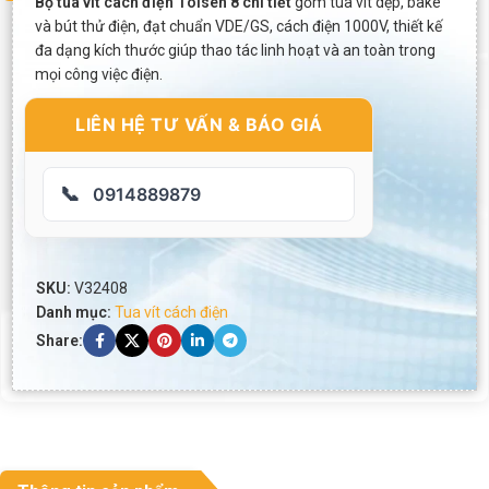
Bộ tua vít cách điện Tolsen 8 chi tiết
gồm tua vít dẹp, bake
và bút thử điện, đạt chuẩn VDE/GS, cách điện 1000V, thiết kế
đa dạng kích thước giúp thao tác linh hoạt và an toàn trong
mọi công việc điện.
LIÊN HỆ TƯ VẤN & BÁO GIÁ
📞
0914889879
SKU:
V32408
Danh mục:
Tua vít cách điện
Share: