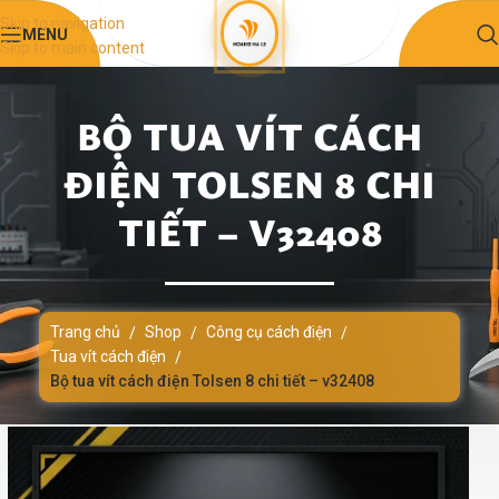
Skip to navigation
MENU
Skip to main content
BỘ TUA VÍT CÁCH
ĐIỆN TOLSEN 8 CHI
TIẾT – V32408
Trang chủ
Shop
Công cụ cách điện
/
/
/
Tua vít cách điện
/
Bộ tua vít cách điện Tolsen 8 chi tiết – v32408