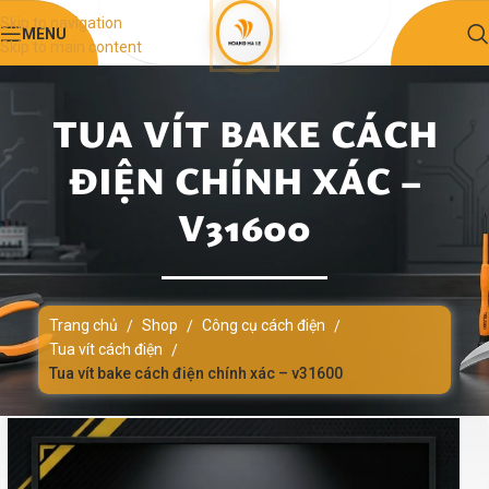
Skip to navigation
MENU
Skip to main content
TUA VÍT BAKE CÁCH
ĐIỆN CHÍNH XÁC –
V31600
Trang chủ
Shop
Công cụ cách điện
/
/
/
Tua vít cách điện
/
Tua vít bake cách điện chính xác – v31600