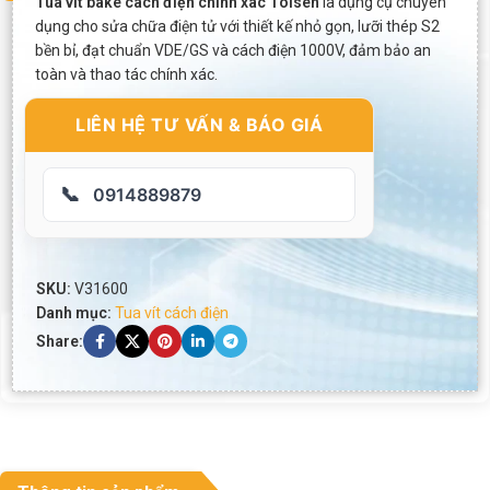
Tua vít bake cách điện chính xác Tolsen
là dụng cụ chuyên
dụng cho sửa chữa điện tử với thiết kế nhỏ gọn, lưỡi thép S2
bền bỉ, đạt chuẩn VDE/GS và cách điện 1000V, đảm bảo an
toàn và thao tác chính xác.
LIÊN HỆ TƯ VẤN & BÁO GIÁ
📞
0914889879
SKU:
V31600
Danh mục:
Tua vít cách điện
Share: