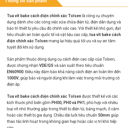
Thông tin sản phẩm
Tua vít bake cách điện chính xác Tolsen
là công cụ chuyên
dụng dành cho các công việc sửa chữa điện tử, điện dân dụng và
bảo trì thiết bị yêu cầu độ chính xác cao. Với thiết kế nhỏ gọn, đạt
tiêu chuẩn an toàn quốc tế và vật liệu cao cấp,
tua vít bake cách
điện chính xác Tolsen
mang lại hiệu quả tối ưu và sự an tâm
tuyệt đối khi sử dụng.
Sản phẩm thuộc dòng dụng cụ cách điện cao cấp của Tolsen,
được chứng nhận
VDE/GS
và sản xuất theo tiêu chuẩn
EN60900
. Điều này đảm bảo khả năng cách điện an toàn lên đến
1000V
, giúp bảo vệ người dùng khi làm việc trong môi trường có
điện áp.
Tua vít bake cách điện chính xác Tolsen
được thiết kế với các
kích thước phổ biến gồm
PH00, PH0 và PH1
, phù hợp với nhiều
loại vít nhỏ thường gặp trong thiết bị điện tử, bảng mạch, ổ cắm
hoặc các thiết bị gia dụng. Chiều dài lưỡi tiêu chuẩn
50mm
giúp
thao tác linh hoạt trong không gian hẹp hoặc các vị trí khó tiếp
cận.