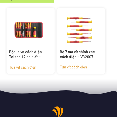
a vít cách điện
Bộ 7 tua vít chính xác
Tua vít Torx c
n 12 chi tiết –
cách điện – V32007
chính xác – v
12
Tua vít cách điện
Tua vít cách đi
ít cách điện