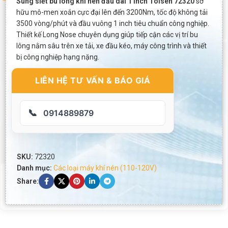
Súng siết bu lông khí nén đầu dài 1 inch Tolsen 72320
sở
hữu mô-men xoắn cực đại lên đến 3200Nm, tốc độ không tải
3500 vòng/phút và đầu vuông 1 inch tiêu chuẩn công nghiệp.
Thiết kế Long Nose chuyên dụng giúp tiếp cận các vị trí bu
lông nằm sâu trên xe tải, xe đầu kéo, máy công trình và thiết
bị công nghiệp hạng nặng.
LIÊN HỆ TƯ VẤN & BÁO GIÁ
📞
0914889879
SKU:
72320
Danh mục:
Các loại máy khí nén (110-120V)
Share: