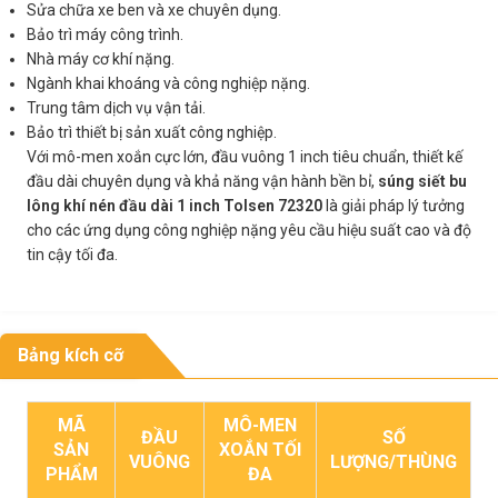
Sửa chữa xe ben và xe chuyên dụng.
Bảo trì máy công trình.
Nhà máy cơ khí nặng.
Ngành khai khoáng và công nghiệp nặng.
Trung tâm dịch vụ vận tải.
Bảo trì thiết bị sản xuất công nghiệp.
Với mô-men xoắn cực lớn, đầu vuông 1 inch tiêu chuẩn, thiết kế
đầu dài chuyên dụng và khả năng vận hành bền bỉ,
súng siết bu
lông khí nén đầu dài 1 inch Tolsen 72320
là giải pháp lý tưởng
cho các ứng dụng công nghiệp nặng yêu cầu hiệu suất cao và độ
tin cậy tối đa.
Bảng kích cỡ
MÃ
MÔ-MEN
ĐẦU
SỐ
SẢN
XOẮN TỐI
VUÔNG
LƯỢNG/THÙNG
PHẨM
ĐA