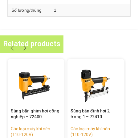
Số lượng/thùng
1
Related products
Súng bắn đinh hơi 2
Máy mài khuôn góc khí
Cần
trong 1 – 72410
nén – 72340
– 7
Các loại máy khí nén
Các loại máy khí nén
Các
(110-120V)
(110-120V)
(11