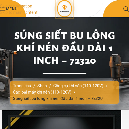
Skip to navigation
MENU
Skip to main content
SÚNG SIẾT BU LÔNG
KHÍ NÉN ĐẦU DÀI 1
INCH – 72320
Trang chủ
Shop
Công cụ khí nén (110-120V)
/
/
/
Các loại máy khí nén (110-120V)
/
Súng siết bu lông khí nén đầu dài 1 inch – 72320