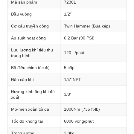
Mã sản phẩm
72301
Đầu vuông
1/2″
Cơ cấu truyền động
Twin Hammer (Búa kép)
Áp suất hoạt động
6.2 Bar (90 PSI)
Lưu lượng khí tiêu thụ
120 L/phút
trung bình
Bộ điều chỉnh tốc độ
5 cấp
Đầu cấp khí
1/4″ NPT
Đường kính ống khí đề
3/8″
xuất
Mô-men xoắn tối đa
1000Nm (735 ft-lb)
Tốc độ không tải
6000 vòng/phút
Trọng lượng
2.8kg