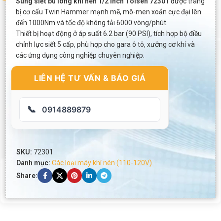
Súng siết bu lông khí nén 1/2 inch Tolsen 72301
được trang
bị cơ cấu Twin Hammer mạnh mẽ, mô-men xoắn cực đại lên
đến 1000Nm và tốc độ không tải 6000 vòng/phút.
Thiết bị hoạt động ở áp suất 6.2 bar (90 PSI), tích hợp bộ điều
chỉnh lực siết 5 cấp, phù hợp cho gara ô tô, xưởng cơ khí và
các ứng dụng công nghiệp chuyên nghiệp.
LIÊN HỆ TƯ VẤN & BÁO GIÁ
📞
0914889879
SKU:
72301
Danh mục:
Các loại máy khí nén (110-120V)
Share: