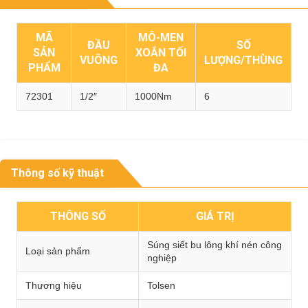
MÃ
MÔ-MEN
ĐẦU
SỐ
SẢN
XOẮN TỐI
VUÔNG
LƯỢNG/THÙNG
PHẨM
ĐA
72301
1/2″
1000Nm
6
Thông số kỹ thuật
THÔNG SỐ
GIÁ TRỊ
Súng siết bu lông khí nén công
Loại sản phẩm
nghiệp
Thương hiệu
Tolsen