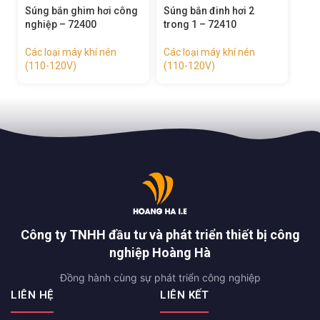
Súng bắn đinh hơi 2
Máy mài khuôn góc khí
Cần
trong 1 – 72410
nén – 72340
– 7
Các loại máy khí nén
Các loại máy khí nén
Các
(110-120V)
(110-120V)
(11
Công ty TNHH đầu tư và phát triển thiết bị công
nghiệp Hoàng Hà
Đồng hành cùng sự phát triển công nghiệp
LIÊN HỆ
LIÊN KẾT