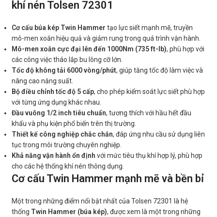
khí nén Tolsen 72301
Cơ cấu búa kép Twin Hammer
tạo lực siết mạnh mẽ, truyền
mô-men xoắn hiệu quả và giảm rung trong quá trình vận hành.
Mô-men xoắn cực đại lên đến 1000Nm (735 ft-lb)
, phù hợp với
các công việc tháo lắp bu lông cỡ lớn.
Tốc độ không tải 6000 vòng/phút
, giúp tăng tốc độ làm việc và
nâng cao năng suất.
Bộ điều chỉnh tốc độ 5 cấp
, cho phép kiểm soát lực siết phù hợp
với từng ứng dụng khác nhau.
Đầu vuông 1/2 inch tiêu chuẩn
, tương thích với hầu hết đầu
khẩu và phụ kiện phổ biến trên thị trường.
Thiết kế công nghiệp chắc chắn
, đáp ứng nhu cầu sử dụng liên
tục trong môi trường chuyên nghiệp.
Khả năng vận hành ổn định
với mức tiêu thụ khí hợp lý, phù hợp
cho các hệ thống khí nén thông dụng.
Cơ cấu Twin Hammer mạnh mẽ và bền bỉ
Một trong những điểm nổi bật nhất của Tolsen 72301 là hệ
thống
Twin Hammer (búa kép)
, được xem là một trong những