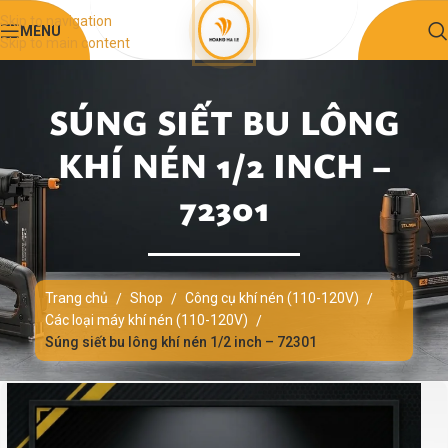
Skip to navigation
MENU
Skip to main content
SÚNG SIẾT BU LÔNG
KHÍ NÉN 1/2 INCH –
72301
Trang chủ
Shop
Công cụ khí nén (110-120V)
/
/
/
Các loại máy khí nén (110-120V)
/
Súng siết bu lông khí nén 1/2 inch – 72301