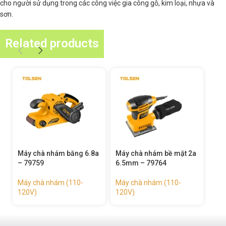
cho người sử dụng trong các công việc gia công gỗ, kim loại, nhựa và
sơn.
Related products
chà nhám băng 6.8a
Máy chà nhám bề mặt 2a
Máy chà nhám
759
6.5mm – 79764
6.5mm – 797
chà nhám (110-
Máy chà nhám (110-
Máy chà nhám
)
120V)
120V)