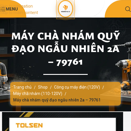
Skip to navigation
MENU
Skip to main content
MÁY CHÀ NHÁM QUỸ
ĐẠO NGẪU NHIÊN 2A
– 79761
Trang chủ
Shop
Công cụ máy điện (120V)
/
/
/
Máy chà nhám (110-120V)
/
Máy chà nhám quỹ đạo ngẫu nhiên 2a – 79761