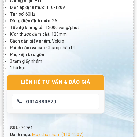
Chứng nhận ETL
Điện áp định mức
: 110-120V
Tần số
: 60Hz
Dòng điện định mức
: 2A
Tốc độ không tải
: 12000 vòng/phút
Kích thước đệm chà
: 125mm
Cách gắn giấy nhám
: Velcro
Phích cắm và cáp
: Chứng nhận UL
Phụ kiện bao gồm
:
3 tấm giấy nhám
1 túi bụi
LIÊN HỆ TƯ VẤN & BÁO GIÁ
📞
0914889879
SKU:
79761
Danh mục:
Máy chà nhám (110-120V)