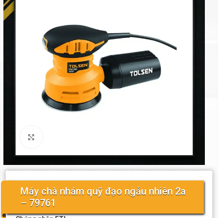
Click to enlarge
Máy chà nhám quỹ đạo ngẫu nhiên 2a
– 79761