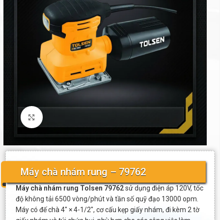
Click to enlarge
Máy chà nhám rung – 79762
Máy chà nhám rung Tolsen 79762
sử dụng điện áp 120V, tốc
độ không tải 6500 vòng/phút và tần số quỹ đạo 13000 opm.
Máy có đế chà 4″ × 4-1/2″, cơ cấu kẹp giấy nhám, đi kèm 2 tờ