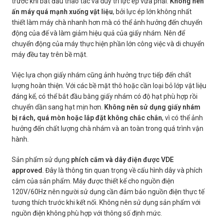
trước khi bắt đầu thao tác và duy trì lực ép vừa phải.
Không nên
ấn máy quá mạnh xuống vật liệu
, bởi lực ép lớn không nhất
thiết làm máy chà nhanh hơn mà có thể ảnh hưởng đến chuyển
động của đế và làm giảm hiệu quả của giấy nhám. Nên để
chuyển động của máy thực hiện phần lớn công việc và di chuyển
máy đều tay trên bề mặt.
Việc lựa chọn giấy nhám cũng ảnh hưởng trực tiếp đến chất
lượng hoàn thiện. Với các bề mặt thô hoặc cần loại bỏ lớp vật liệu
đáng kể, có thể bắt đầu bằng giấy nhám có độ hạt phù hợp rồi
chuyển dần sang hạt mịn hơn.
Không nên sử dụng giấy nhám
bị rách, quá mòn hoặc lắp đặt không chắc chắn
, vì có thể ảnh
hưởng đến chất lượng chà nhám và an toàn trong quá trình vận
hành.
Sản phẩm sử dụng
phích cắm và dây điện được VDE
approved
. Đây là thông tin quan trọng về cấu hình dây và phích
cắm của sản phẩm. Máy được thiết kế cho nguồn điện
120V/60Hz nên người sử dụng cần đảm bảo nguồn điện thực tế
tương thích trước khi kết nối. Không nên sử dụng sản phẩm với
nguồn điện không phù hợp với thông số định mức.