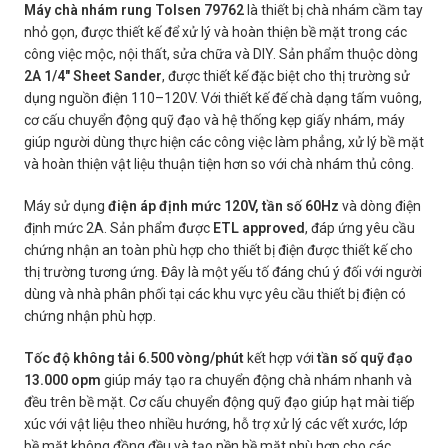
Máy chà nhám rung Tolsen 79762
là thiết bị chà nhám cầm tay
nhỏ gọn, được thiết kế để xử lý và hoàn thiện bề mặt trong các
công việc mộc, nội thất, sửa chữa và DIY. Sản phẩm thuộc dòng
2A 1/4″ Sheet Sander
, được thiết kế đặc biệt cho thị trường sử
dụng nguồn điện 110–120V. Với thiết kế đế chà dạng tấm vuông,
cơ cấu chuyển động quỹ đạo và hệ thống kẹp giấy nhám, máy
giúp người dùng thực hiện các công việc làm phẳng, xử lý bề mặt
và hoàn thiện vật liệu thuận tiện hơn so với chà nhám thủ công.
Máy sử dụng
điện áp định mức 120V, tần số 60Hz
và dòng điện
định mức 2A. Sản phẩm được
ETL approved
, đáp ứng yêu cầu
chứng nhận an toàn phù hợp cho thiết bị điện được thiết kế cho
thị trường tương ứng. Đây là một yếu tố đáng chú ý đối với người
dùng và nhà phân phối tại các khu vực yêu cầu thiết bị điện có
chứng nhận phù hợp.
Tốc độ không tải 6.500 vòng/phút
kết hợp với
tần số quỹ đạo
13.000 opm
giúp máy tạo ra chuyển động chà nhám nhanh và
đều trên bề mặt. Cơ cấu chuyển động quỹ đạo giúp hạt mài tiếp
xúc với vật liệu theo nhiều hướng, hỗ trợ xử lý các vết xước, lớp
bề mặt không đồng đều và tạo nền bề mặt phù hợp cho các