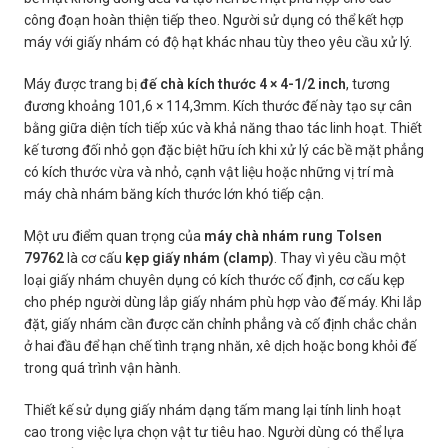
công đoạn hoàn thiện tiếp theo. Người sử dụng có thể kết hợp
máy với giấy nhám có độ hạt khác nhau tùy theo yêu cầu xử lý.
Máy được trang bị
đế chà kích thước 4 × 4-1/2 inch
, tương
đương khoảng 101,6 × 114,3mm. Kích thước đế này tạo sự cân
bằng giữa diện tích tiếp xúc và khả năng thao tác linh hoạt. Thiết
kế tương đối nhỏ gọn đặc biệt hữu ích khi xử lý các bề mặt phẳng
có kích thước vừa và nhỏ, cạnh vật liệu hoặc những vị trí mà
máy chà nhám băng kích thước lớn khó tiếp cận.
Một ưu điểm quan trọng của
máy chà nhám rung Tolsen
79762
là cơ cấu
kẹp giấy nhám (clamp)
. Thay vì yêu cầu một
loại giấy nhám chuyên dụng có kích thước cố định, cơ cấu kẹp
cho phép người dùng lắp giấy nhám phù hợp vào đế máy. Khi lắp
đặt, giấy nhám cần được căn chỉnh phẳng và cố định chắc chắn
ở hai đầu để hạn chế tình trạng nhăn, xê dịch hoặc bong khỏi đế
trong quá trình vận hành.
Thiết kế sử dụng giấy nhám dạng tấm mang lại tính linh hoạt
cao trong việc lựa chọn vật tư tiêu hao. Người dùng có thể lựa