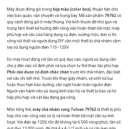
Máy được đóng gói trong
hộp màu (color box)
, thuận tiện cho
việc bảo quản, vận chuyển và trưng bày. Mã sản phẩm
79762
có
quy cách đóng gói 6 máy/thùng. Với kích thước đế nhỏ gọn và
trọng tâm thiết kế hướng đến công việc hoàn thiện bề mặt, máy
phù hợp với các cửa hàng dụng cụ điện, xưởng mộc, đơn vị thi
công nội thất và người dùng DIY cần một thiết bị chà nhám cầm
tay sử dụng nguồn điện 110–120V.
Do máy hoạt động với tần số quỹ đạo cao, người sử dụng cần
chú ý đến việc cố định phôi và lựa chọn tư thế thao tác phù hợp.
Phôi cần được cố định chắc chắn
trước khi chà nhám, đặc biệt
với các chi tiết nhỏ. Trước khi thay giấy nhám, vệ sinh túi bụi
hoặc thực hiện bảo dưỡng, cần ngắt hoàn toàn nguồn điện.
Người vận hành nên sử dụng kính bảo hộ và thiết bị bảo vệ hô
hấp phù hợp với vật liệu đang gia công.
Nhìn tổng thể,
máy chà nhám rung Tolsen 79762
là thiết bị phù
hợp cho các công việc xử lý và hoàn thiện bề mặt cần sự linh
hoạt. Với điện áp 120V, tốc độ không tải 6.500 vòng/phút, tần số
quỹ đạo 13.000 opm, đế chà 4 × 4-1/2 inch và cơ cấu kẹp giấy