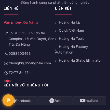
Đồng hành cùng sự phát triển công nghiệp
LIÊN HỆ
LIÊN KẾT
Văn phòng Đà Nẵng
Hoàng Hà I.E
Quick Việt Nam
📍
Lô B1-1-33, Khu đô thị
Hoàng Hà Tools
Complex, Lê Văn Duyệt, Sơn
Trà, Đà Nẵng
Hoàng Hà Factory
Automation
📞
0358503493
Hoàng Hà Static Eliminator
✉️
truonghn@hoanghaie.com
🕐
T2-T7 8h-17h
KẾT NỐI VỚI CHÚNG TÔI
Facebook
Zalo
YouTube