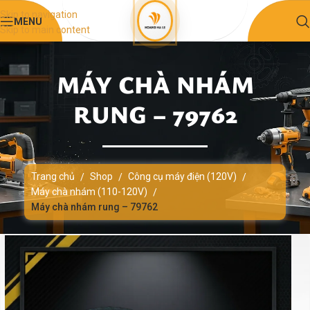
Skip to navigation
MENU
Skip to main content
MÁY CHÀ NHÁM
RUNG – 79762
Trang chủ
Shop
Công cụ máy điện (120V)
/
/
/
Máy chà nhám (110-120V)
/
Máy chà nhám rung – 79762