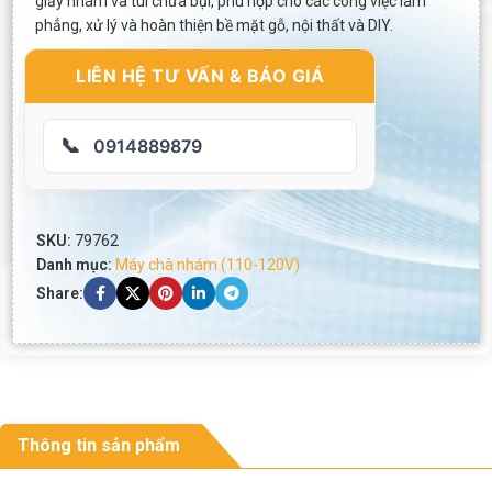
giấy nhám và túi chứa bụi, phù hợp cho các công việc làm
phẳng, xử lý và hoàn thiện bề mặt gỗ, nội thất và DIY.
LIÊN HỆ TƯ VẤN & BÁO GIÁ
📞
0914889879
SKU:
79762
Danh mục:
Máy chà nhám (110-120V)
Share:
Thông tin sản phẩm