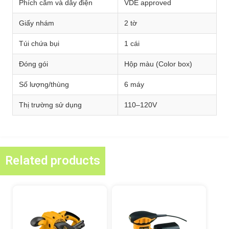
Phích cắm và dây điện
VDE approved
Giấy nhám
2 tờ
Túi chứa bụi
1 cái
Đóng gói
Hộp màu (Color box)
Số lượng/thùng
6 máy
Thị trường sử dụng
110–120V
Related products