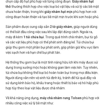
chọn cấp độ hạt phù hợp với từng công đoạn.
Giấy nhám hạt
thô
thường thích hợp cho việc loại bỏ vật liệu và xử lý các bề mặt
chưa hoàn thiện, trong khi
giấy nhám hạt mịn
phù hợp hơn với
công đoạn hoàn thiện và tạo bề mặt mịn trước khi sơn hoặc phủ.
Sản phẩm được cung cấp sẵn
2 tờ giấy nhám
, giúp người dùng
có thể bắt đầu công việc sau khi lắp đặt đúng cách. Ngoài ra,
máy đi kèm
1 túi chứa bụi
. Trong quá trình chà nhám, bụi từ gỗ
và các vật liệu phù hợp có thể phát sinh đáng kể. Túi chứa bụi
giúp thu gom một phần bụi phát sinh, góp phần giữ khu vực làm
việc sạch hơn và hạn chế bụi phát tán.
Hệ thống thu gom bụi là một tính năng hữu ích khi máy được sử
dụng trong xưởng mộc hoặc không gian làm việc kín. Tuy nhiên,
túi chứa bụi không thể loại bỏ hoàn toàn bụi trong mọi điều kiện.
Người dùng vẫn nên vệ sinh túi định kỳ, tránh để túi quá đầy và
sử dụng kính bảo hộ, khẩu trang hoặc thiết bị bảo vệ hô hấp phù
hợp tùy theo loại vật liệu được chà nhám.
Về khả năng ứng dụng,
máy chà nhám rung Tolsen
phù hợp với
nhiều công việc xử lý bề mặt như: