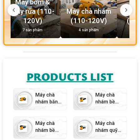
Máy bơm &
máy rửa (110-
Máy chà nhám
Máy c
120V)
(110-120V)
(11
7 sản phẩm
4 sản phẩm
4 
PRODUCTS LIST
Máy chà
Máy chà
nhám băng
nhám bề
6.8a –
mặt 2a
79759
6.5mm –
79764
Máy chà
Máy chà
nhám bề
nhám quỹ
mặt 6.5mm
đạo ngẫu