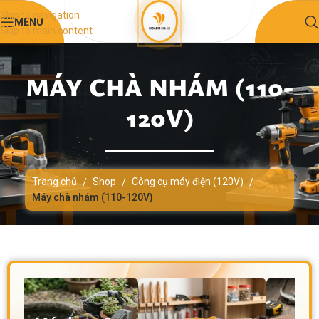
Skip to navigation
MENU
Skip to main content
MÁY CHÀ NHÁM (110-
120V)
Trang chủ
Shop
Công cụ máy điện (120V)
/
/
/
Máy chà nhám (110-120V)