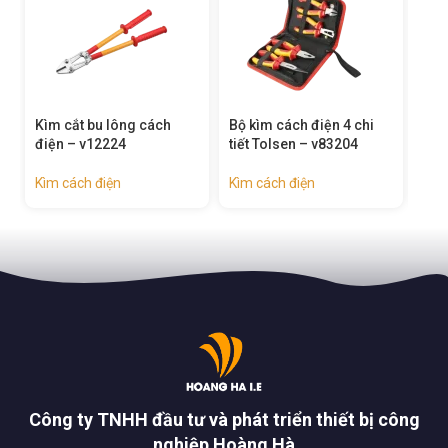
ìm cắt bu lông cách
Bộ kìm cách điện 4 chi
Bộ kìm các
iện – v12224
tiết Tolsen – v83204
tiết Tolse
ìm cách điện
Kìm cách điện
Kìm cách đ
Công ty TNHH đầu tư và phát triển thiết bị công
nghiệp Hoàng Hà