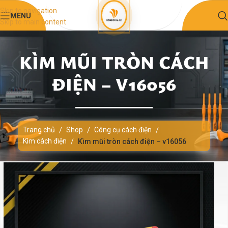
Skip to navigation
MENU
Skip to main content
KÌM MŨI TRÒN CÁCH
ĐIỆN – V16056
Trang chủ
Shop
Công cụ cách điện
/
/
/
Kìm cách điện
/
Kìm mũi tròn cách điện – v16056