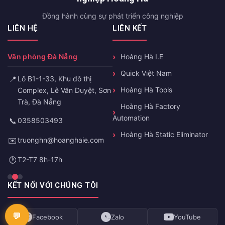
Đồng hành cùng sự phát triển công nghiệp
LIÊN HỆ
LIÊN KẾT
Văn phòng Đà Nẵng
Hoàng Hà I.E
Quick Việt Nam
📍
Lô B1-1-33, Khu đô thị
Hoàng Hà Tools
Complex, Lê Văn Duyệt, Sơn
Trà, Đà Nẵng
Hoàng Hà Factory
Automation
📞
0358503493
Hoàng Hà Static Eliminator
✉️
truonghn@hoanghaie.com
🕐
T2-T7 8h-17h
KẾT NỐI VỚI CHÚNG TÔI
Facebook
Zalo
YouTube