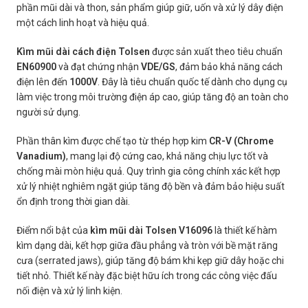
phần mũi dài và thon, sản phẩm giúp giữ, uốn và xử lý dây điện
một cách linh hoạt và hiệu quả.
Kìm mũi dài cách điện Tolsen
được sản xuất theo tiêu chuẩn
EN60900
và đạt chứng nhận
VDE/GS
, đảm bảo khả năng cách
điện lên đến
1000V
. Đây là tiêu chuẩn quốc tế dành cho dụng cụ
làm việc trong môi trường điện áp cao, giúp tăng độ an toàn cho
người sử dụng.
Phần thân kìm được chế tạo từ thép hợp kim
CR-V (Chrome
Vanadium)
, mang lại độ cứng cao, khả năng chịu lực tốt và
chống mài mòn hiệu quả. Quy trình gia công chính xác kết hợp
xử lý nhiệt nghiêm ngặt giúp tăng độ bền và đảm bảo hiệu suất
ổn định trong thời gian dài.
Điểm nổi bật của
kìm mũi dài Tolsen V16096
là thiết kế hàm
kìm dạng dài, kết hợp giữa đầu phẳng và tròn với bề mặt răng
cưa (serrated jaws), giúp tăng độ bám khi kẹp giữ dây hoặc chi
tiết nhỏ. Thiết kế này đặc biệt hữu ích trong các công việc đấu
nối điện và xử lý linh kiện.