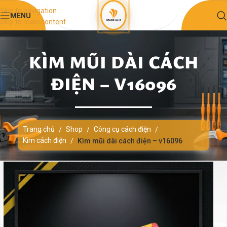
Skip to navigation
MENU
Skip to main content
KÌM MŨI DÀI CÁCH
ĐIỆN – V16096
Trang chủ
Shop
Công cụ cách điện
/
/
/
Kìm cách điện
/
Kìm mũi dài cách điện – v16096