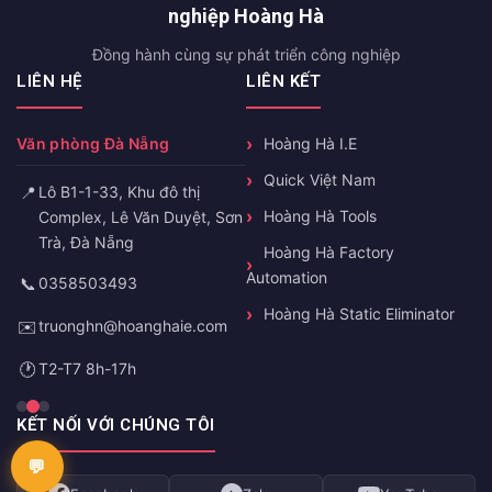
nghiệp Hoàng Hà
Đồng hành cùng sự phát triển công nghiệp
LIÊN HỆ
LIÊN KẾT
Văn phòng Đà Nẵng
Hoàng Hà I.E
Quick Việt Nam
📍
Lô B1-1-33, Khu đô thị
Hoàng Hà Tools
Complex, Lê Văn Duyệt, Sơn
Trà, Đà Nẵng
Hoàng Hà Factory
Automation
📞
0358503493
Hoàng Hà Static Eliminator
✉️
truonghn@hoanghaie.com
🕐
T2-T7 8h-17h
KẾT NỐI VỚI CHÚNG TÔI