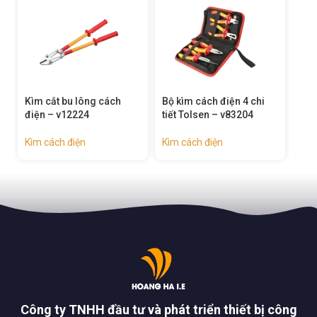
ìm cắt bu lông cách
Bộ kìm cách điện 4 chi
Bộ kìm các
iện – v12224
tiết Tolsen – v83204
tiết Tolse
ìm cách điện
Kìm cách điện
Kìm cách đ
Công ty TNHH đầu tư và phát triển thiết bị công