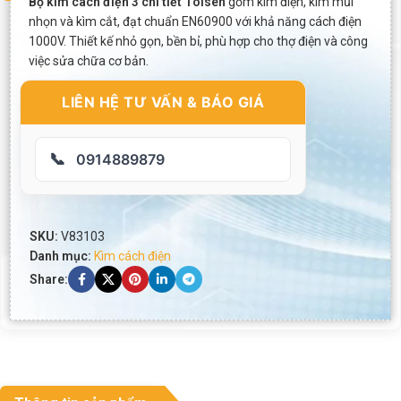
Bộ kìm cách điện 3 chi tiết Tolsen
gồm kìm điện, kìm mũi
nhọn và kìm cắt, đạt chuẩn EN60900 với khả năng cách điện
1000V. Thiết kế nhỏ gọn, bền bỉ, phù hợp cho thợ điện và công
việc sửa chữa cơ bản.
LIÊN HỆ TƯ VẤN & BÁO GIÁ
📞
0914889879
SKU:
V83103
Danh mục:
Kìm cách điện
Share: