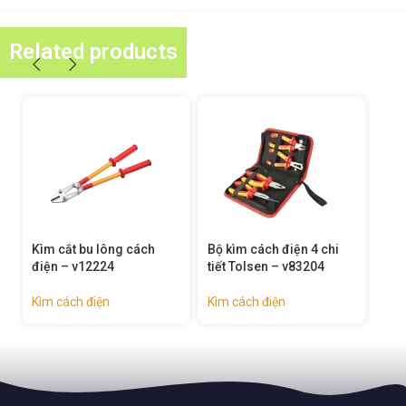
Related products
bu lông cách
Bộ kìm cách điện 4 chi
Kìm tuốt dây cách
v12224
tiết Tolsen – v83204
Tolsen – v16066
 điện
Kìm cách điện
Kìm cách điện