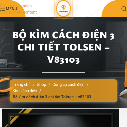
Skip to navigation
MENU
Skip to main content
BỘ KÌM CÁCH ĐIỆN 3
CHI TIẾT TOLSEN –
V83103
Trang chủ
Shop
Công cụ cách điện
/
/
/
Kìm cách điện
/
Bộ kìm cách điện 3 chi tiết Tolsen – v83103