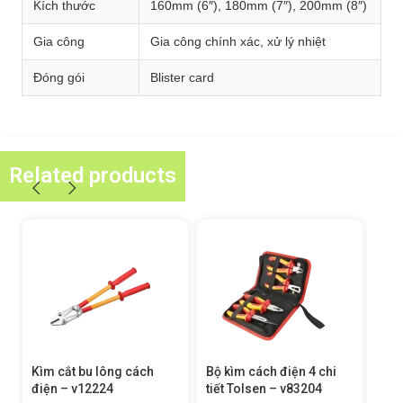
Kích thước
160mm (6″), 180mm (7″), 200mm (8″)
Gia công
Gia công chính xác, xử lý nhiệt
Đóng gói
Blister card
Related products
ách
Bộ kìm cách điện 4 chi
Bộ kìm cách điện 3 chi
tiết Tolsen – v83204
tiết Tolsen – v83103