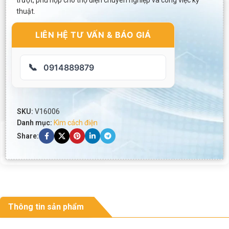
trượt, phù hợp cho thợ điện chuyên nghiệp và công việc kỹ
thuật.
LIÊN HỆ TƯ VẤN & BÁO GIÁ
📞
0914889879
SKU:
V16006
Danh mục:
Kìm cách điện
Share:
Thông tin sản phẩm