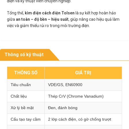
điện và kỹ thuật viên chuyên nghiệp.
Tổng thể,
kìm điện cách điện Tolsen
là sự kết hợp hoàn hảo
giữa
an toàn – độ bền – hiệu suất
, giúp nâng cao hiệu quả làm
việc và giảm thiểu rủi ro trong môi trường điện.
Thông số kỹ thuật
THÔNG SỐ
GIÁ TRỊ
Tiêu chuẩn
VDE/GS, EN60900
Chất liệu
Thép CrV (Chrome Vanadium)
Xử lý bề mặt
Đen, đánh bóng
Cấu tạo tay cầm
2 lớp cách điện, có gờ chống trượt