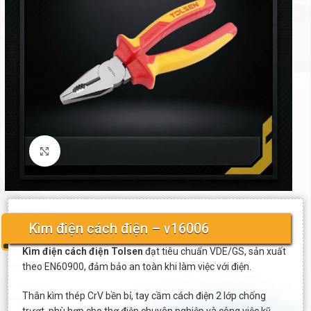
Click to enlarge
Kìm điện cách điện – v16006
Kìm điện cách điện Tolsen
đạt tiêu chuẩn VDE/GS, sản xuất
theo EN60900, đảm bảo an toàn khi làm việc với điện.
Thân kìm thép CrV bền bỉ, tay cầm cách điện 2 lớp chống