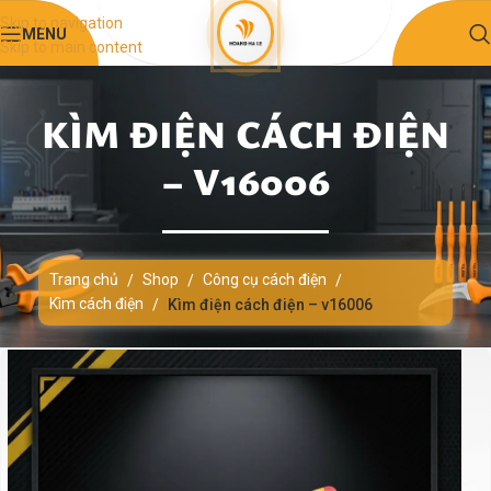
Skip to navigation
MENU
Skip to main content
KÌM ĐIỆN CÁCH ĐIỆN
– V16006
Trang chủ
Shop
Công cụ cách điện
/
/
/
Kìm cách điện
/
Kìm điện cách điện – v16006