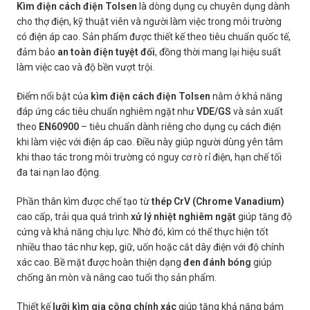
Kìm điện cách điện Tolsen
là dòng dụng cụ chuyên dụng dành
cho thợ điện, kỹ thuật viên và người làm việc trong môi trường
có điện áp cao. Sản phẩm được thiết kế theo tiêu chuẩn quốc tế,
đảm bảo
an toàn điện tuyệt đối
, đồng thời mang lại hiệu suất
làm việc cao và độ bền vượt trội.
Điểm nổi bật của
kìm điện cách điện Tolsen
nằm ở khả năng
đáp ứng các tiêu chuẩn nghiêm ngặt như
VDE/GS
và sản xuất
theo
EN60900
– tiêu chuẩn dành riêng cho dụng cụ cách điện
khi làm việc với điện áp cao. Điều này giúp người dùng yên tâm
khi thao tác trong môi trường có nguy cơ rò rỉ điện, hạn chế tối
đa tai nạn lao động.
Phần thân kìm được chế tạo từ
thép CrV (Chrome Vanadium)
cao cấp, trải qua quá trình
xử lý nhiệt nghiêm ngặt
giúp tăng độ
cứng và khả năng chịu lực. Nhờ đó, kìm có thể thực hiện tốt
nhiều thao tác như kẹp, giữ, uốn hoặc cắt dây điện với độ chính
xác cao. Bề mặt được hoàn thiện dạng
đen đánh bóng
giúp
chống ăn mòn và nâng cao tuổi thọ sản phẩm.
Thiết kế
lưỡi kìm gia công chính xác
giúp tăng khả năng bám