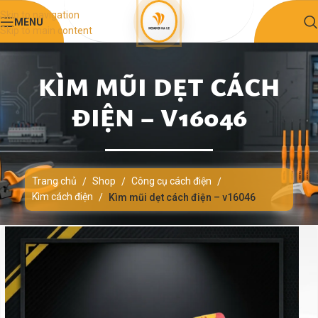
Skip to navigation
MENU
Skip to main content
KÌM MŨI DẸT CÁCH
ĐIỆN – V16046
Trang chủ
Shop
Công cụ cách điện
/
/
/
Kìm cách điện
/
Kìm mũi dẹt cách điện – v16046