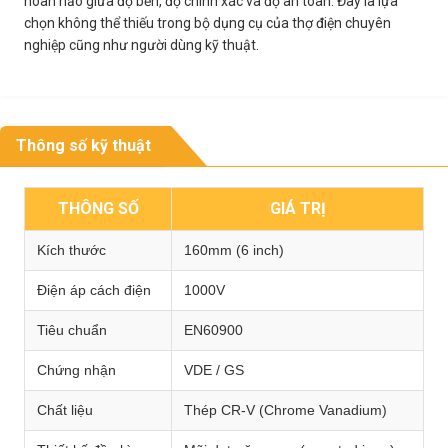
hoàn hảo giữa độ bền, độ chính xác và độ an toàn. Đây là lựa
chọn không thể thiếu trong bộ dụng cụ của thợ điện chuyên
nghiệp cũng như người dùng kỹ thuật.
Thông số kỹ thuật
THÔNG SỐ
GIÁ TRỊ
Kích thước
160mm (6 inch)
Điện áp cách điện
1000V
Tiêu chuẩn
EN60900
Chứng nhận
VDE / GS
Chất liệu
Thép CR-V (Chrome Vanadium)