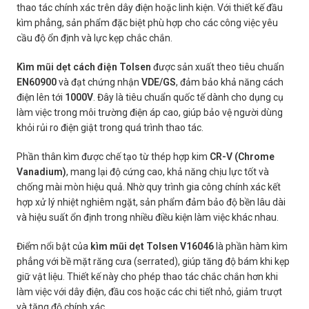
thao tác chính xác trên dây điện hoặc linh kiện. Với thiết kế đầu
kìm phẳng, sản phẩm đặc biệt phù hợp cho các công việc yêu
cầu độ ổn định và lực kẹp chắc chắn.
Kìm mũi dẹt cách điện Tolsen
được sản xuất theo tiêu chuẩn
EN60900
và đạt chứng nhận
VDE/GS
, đảm bảo khả năng cách
điện lên tới
1000V
. Đây là tiêu chuẩn quốc tế dành cho dụng cụ
làm việc trong môi trường điện áp cao, giúp bảo vệ người dùng
khỏi rủi ro điện giật trong quá trình thao tác.
Phần thân kìm được chế tạo từ thép hợp kim
CR-V (Chrome
Vanadium)
, mang lại độ cứng cao, khả năng chịu lực tốt và
chống mài mòn hiệu quả. Nhờ quy trình gia công chính xác kết
hợp xử lý nhiệt nghiêm ngặt, sản phẩm đảm bảo độ bền lâu dài
và hiệu suất ổn định trong nhiều điều kiện làm việc khác nhau.
Điểm nổi bật của
kìm mũi dẹt Tolsen V16046
là phần hàm kìm
phẳng với bề mặt răng cưa (serrated), giúp tăng độ bám khi kẹp
giữ vật liệu. Thiết kế này cho phép thao tác chắc chắn hơn khi
làm việc với dây điện, đầu cos hoặc các chi tiết nhỏ, giảm trượt
và tăng độ chính xác.