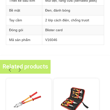
Thiết kế đầu kìm
Mũi dẹt, răng cưa (serrated jaws)
Bề mặt
Đen, đánh bóng
Tay cầm
2 lớp cách điện, chống trượt
Đóng gói
Blister card
Mã sản phẩm
V16046
Related products