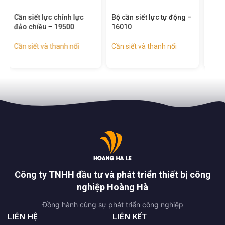
Bộ cần siết lực tự động –
Bộ khẩu 3/4 inch 15 chi
Bộ 
16010
tiết – 15148
chi 
Cần siết và thanh nối
Cần siết và thanh nối
,
Đầu
Cần 
khẩu & đầu nối
khẩ
Công ty TNHH đầu tư và phát triển thiết bị công
nghiệp Hoàng Hà
Đồng hành cùng sự phát triển công nghiệp
LIÊN HỆ
LIÊN KẾT