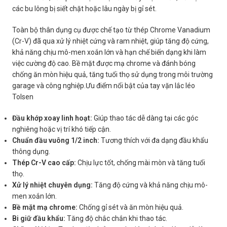
các bu lông bị siết chặt hoặc lâu ngày bị gỉ sét.
Toàn bộ thân dụng cụ được chế tạo từ thép Chrome Vanadium
(Cr-V) đã qua xử lý nhiệt cứng và ram nhiệt, giúp tăng độ cứng,
khả năng chịu mô-men xoắn lớn và hạn chế biến dạng khi làm
việc cường độ cao. Bề mặt được mạ chrome và đánh bóng
chống ăn mòn hiệu quả, tăng tuổi thọ sử dụng trong môi trường
garage và công nghiệp.Ưu điểm nổi bật của tay vặn lắc léo
Tolsen
Đầu khớp xoay linh hoạt:
Giúp thao tác dễ dàng tại các góc
nghiêng hoặc vị trí khó tiếp cận.
Chuẩn đầu vuông 1/2 inch:
Tương thích với đa dạng đầu khẩu
thông dụng.
Thép Cr-V cao cấp:
Chịu lực tốt, chống mài mòn và tăng tuổi
thọ.
Xử lý nhiệt chuyên dụng:
Tăng độ cứng và khả năng chịu mô-
men xoắn lớn.
Bề mặt mạ chrome:
Chống gỉ sét và ăn mòn hiệu quả.
Bi giữ đầu khẩu:
Tăng độ chắc chắn khi thao tác.