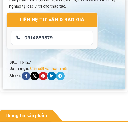
Sản phẩm phù hợp cho sửa chữa ô tô, cơ khí và bảo trì công
nghiệp tại các vị trí khó thao tác.
LIÊN HỆ TƯ VẤN & BÁO GIÁ
📞
0914889879
SKU:
16127
Danh mục:
Cần siết và thanh nối
Share:
Thông tin sản phẩm