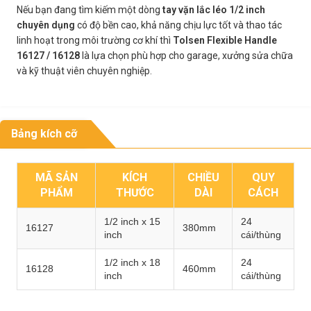
Nếu bạn đang tìm kiếm một dòng
tay vặn lắc léo 1/2 inch
chuyên dụng
có độ bền cao, khả năng chịu lực tốt và thao tác
linh hoạt trong môi trường cơ khí thì
Tolsen Flexible Handle
16127 / 16128
là lựa chọn phù hợp cho garage, xưởng sửa chữa
và kỹ thuật viên chuyên nghiệp.
Bảng kích cỡ
MÃ SẢN
KÍCH
CHIỀU
QUY
PHẨM
THƯỚC
DÀI
CÁCH
1/2 inch x 15
24
16127
380mm
inch
cái/thùng
1/2 inch x 18
24
16128
460mm
inch
cái/thùng