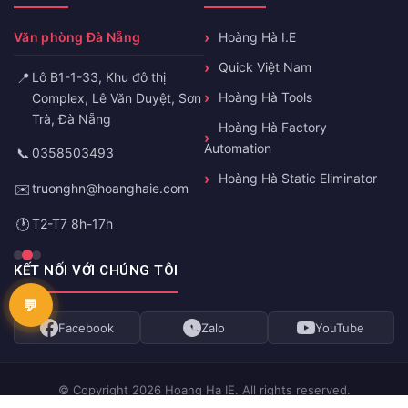
Văn phòng Đà Nẵng
Hoàng Hà I.E
Quick Việt Nam
📍
Lô B1-1-33, Khu đô thị
Hoàng Hà Tools
Complex, Lê Văn Duyệt, Sơn
Trà, Đà Nẵng
Hoàng Hà Factory
Automation
📞
0358503493
Hoàng Hà Static Eliminator
✉️
truonghn@hoanghaie.com
🕐
T2-T7 8h-17h
KẾT NỐI VỚI CHÚNG TÔI
Facebook
Zalo
YouTube
© Copyright 2026 Hoang Ha IE. All rights reserved.