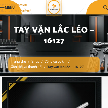
Skip to navigation
MENU
Skip to main content
TAY VẶN LẮC LÉO –
16127
Trang chủ
Shop
Công cụ cơ khí
/
/
/
Cần siết và thanh nối
/
Tay vặn lắc léo – 16127