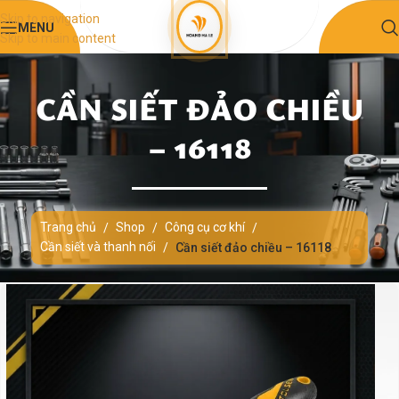
Skip to navigation
MENU
Skip to main content
CẦN SIẾT ĐẢO CHIỀU
– 16118
Trang chủ
Shop
Công cụ cơ khí
/
/
/
Cần siết và thanh nối
/
Cần siết đảo chiều – 16118