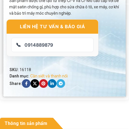
Sản phẩm được chế tạo từ thép Cr-V và Cr-Mo cao cấp với bề
mặt satin chống gỉ, phù hợp cho sửa chữa ô tô, xe máy, cơ khí
và bảo trì máy móc chuyên nghiệp.
LIÊN HỆ TƯ VẤN & BÁO GIÁ
📞
0914889879
SKU:
16118
Danh mục:
Cần siết và thanh nối
Share:
Thông tin sản phẩm