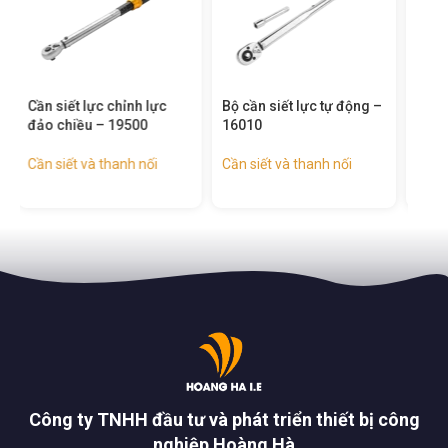
Bộ cần siết lực tự động –
Bộ khẩu 3/4 inch 15 chi
Tay
16010
tiết – 15148
Cần 
Cần siết và thanh nối
Cần siết và thanh nối
,
Đầu
khẩu & đầu nối
Công ty TNHH đầu tư và phát triển thiết bị công
nghiệp Hoàng Hà