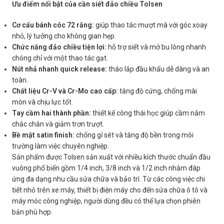
Ưu điểm nổi bật của cần siết đảo chiều Tolsen
Cơ cấu bánh cóc 72 răng:
giúp thao tác mượt mà với góc xoay
nhỏ, lý tưởng cho không gian hẹp.
Chức năng đảo chiều tiện lợi:
hỗ trợ siết và mở bu lông nhanh
chóng chỉ với một thao tác gạt.
Nút nhả nhanh quick release:
tháo lắp đầu khẩu dễ dàng và an
toàn.
Chất liệu Cr-V và Cr-Mo cao cấp:
tăng độ cứng, chống mài
mòn và chịu lực tốt.
Tay cầm hai thành phần:
thiết kế công thái học giúp cầm nắm
chắc chắn và giảm trơn trượt.
Bề mặt satin finish:
chống gỉ sét và tăng độ bền trong môi
trường làm việc chuyên nghiệp.
Sản phẩm được Tolsen sản xuất với nhiều kích thước chuẩn đầu
vuông phổ biến gồm 1/4 inch, 3/8 inch và 1/2 inch nhằm đáp
ứng đa dạng nhu cầu sửa chữa và bảo trì. Từ các công việc chi
tiết nhỏ trên xe máy, thiết bị điện máy cho đến sửa chữa ô tô và
máy móc công nghiệp, người dùng đều có thể lựa chọn phiên
bản phù hợp.