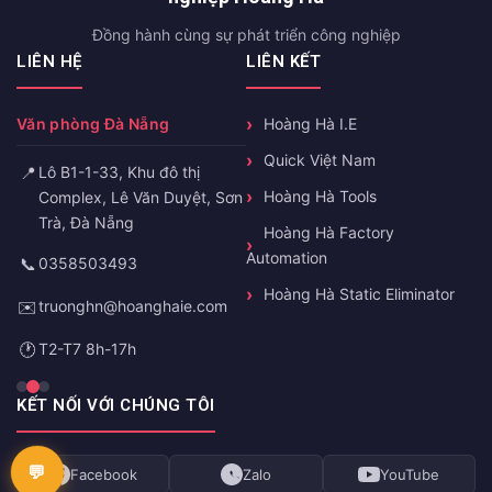
Đồng hành cùng sự phát triển công nghiệp
LIÊN HỆ
LIÊN KẾT
Văn phòng Đà Nẵng
Hoàng Hà I.E
Quick Việt Nam
📍
Lô B1-1-33, Khu đô thị
Hoàng Hà Tools
Complex, Lê Văn Duyệt, Sơn
Trà, Đà Nẵng
Hoàng Hà Factory
Automation
📞
0358503493
Hoàng Hà Static Eliminator
✉️
truonghn@hoanghaie.com
🕐
T2-T7 8h-17h
KẾT NỐI VỚI CHÚNG TÔI
Facebook
Zalo
YouTube