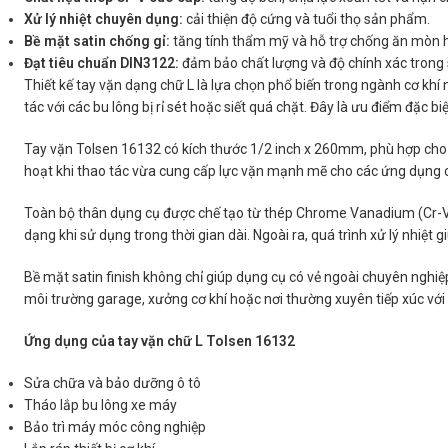
Xử lý nhiệt chuyên dụng:
cải thiện độ cứng và tuổi thọ sản phẩm.
Bề mặt satin chống gỉ:
tăng tính thẩm mỹ và hỗ trợ chống ăn mòn h
Đạt tiêu chuẩn DIN3122:
đảm bảo chất lượng và độ chính xác trong 
Thiết kế tay vặn dạng chữ L là lựa chọn phổ biến trong ngành cơ kh
tác với các bu lông bị rỉ sét hoặc siết quá chặt. Đây là ưu điểm đặc bi
Tay vặn Tolsen 16132 có kích thước 1/2 inch x 260mm, phù hợp cho c
hoạt khi thao tác vừa cung cấp lực vặn mạnh mẽ cho các ứng dụng 
Toàn bộ thân dụng cụ được chế tạo từ thép Chrome Vanadium (Cr-V) –
dạng khi sử dụng trong thời gian dài. Ngoài ra, quá trình xử lý nhiệt
Bề mặt satin finish không chỉ giúp dụng cụ có vẻ ngoài chuyên nghi
môi trường garage, xưởng cơ khí hoặc nơi thường xuyên tiếp xúc vớ
Ứng dụng của tay vặn chữ L Tolsen 16132
Sửa chữa và bảo dưỡng ô tô
Tháo lắp bu lông xe máy
Bảo trì máy móc công nghiệp