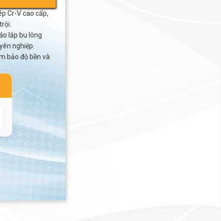
ép Cr-V cao cấp,
rội.
áo lắp bu lông
uyên nghiệp.
ảm bảo độ bền và