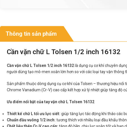
Thông tin sản phẩm
Cần vặn chữ L Tolsen 1/2 inch 16132
Cần vặn chữ L Tolsen 1/2 inch 16132
là dụng cụ cơ khí chuyên dụng 
người dùng tạo mô-men xoắn lớn hơn so với các loại tay vặn thông t
Sản phẩm thuộc dòng dụng cụ cơ khí của Tolsen – thương hiệu nổi ti
Chrome Vanadium (Cr-V) cao cấp kết hợp xử lý nhiệt giúp tăng độ cứn
Ưu điểm nổi bật của tay vặn chữ L Tolsen 16132
Thiết kế chữ L tối ưu lực siết:
giúp tăng lực tác động khi tháo các bu
Chuẩn đầu vuông 1/2 inch:
tương thích với nhiều loại đầu khẩu thôn
Chất liệu thép Cr-V cao cấp:
tăng độ bền, chịu lực xoắn tốt và hạn c