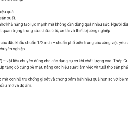
iệu quả.
sản xuất.
í nhờ khả năng tạo lực mạnh mà không cần dùng quá nhiều sức. Người dùn
ệt quan trọng trong sửa chữa ô tô, xe tải và thiết bị công nghiệp.
ác đầu khẩu chuẩn 1/2 inch – chuẩn phổ biến trong các công việc yêu c
chuyên nghiệp.
 vật liệu chuyên dùng cho các dụng cụ cơ khí chất lượng cao. Thép Cr-V
 giúp tăng độ cứng bề mặt, nâng cao hiệu suất làm việc và tuổi thọ sản ph
ệp mà còn hỗ trợ chống gỉ sét và chống bám bẩn hiệu quả hơn so với bề m
i dầu mỡ và độ ẩm.