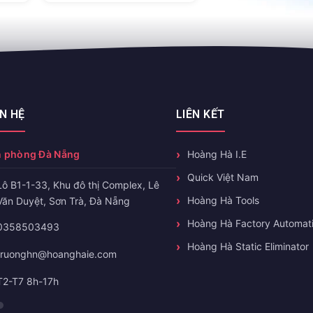
ÊN HỆ
LIÊN KẾT
 phòng Đà Nẵng
Hoàng Hà I.E
Quick Việt Nam
Lô B1-1-33, Khu đô thị Complex, Lê
Hoàng Hà Tools
Văn Duyệt, Sơn Trà, Đà Nẵng
Hoàng Hà Factory Automat
0358503493
Hoàng Hà Static Eliminator
truonghn@hoanghaie.com
T2-T7 8h-17h