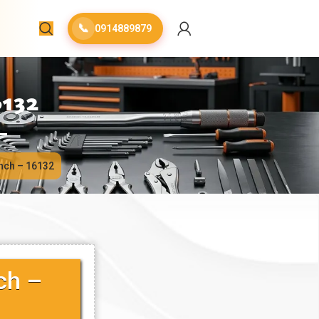
📞
0914889879
132
inch – 16132
ch –