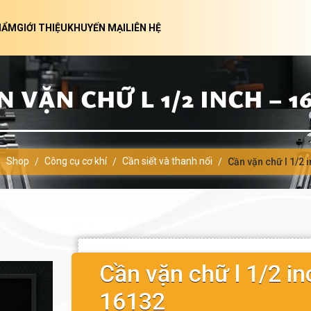
HẨM
GIỚI THIỆU
KHUYẾN MẠI
LIÊN HỆ
N VẶN CHỮ L 1/2 INCH – 16
Shop
Công cụ cơ khí
Cần siết và thanh nối
/
/
/
/
Cần vặn chữ l 1/2 
Cần vặn chữ l 1/2 in
16132