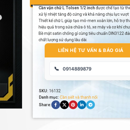
Cần vặn chữ L Tolsen 1/2 inch
được chế tạo từ th
xử lý nhiệt tăng độ cứng và khả năng chịu lực vượt t
Thiết kế chữ L giúp tạo mô-men xoắn lớn, hỗ trợ th
hiệu quả trong sửa chữa ô tô, xe máy và cơ khí ch
Bề mặt satin chống gỉ cùng tiêu chuẩn DIN3122 đ
chất lượng sử dụng lâu dài.
LIÊN HỆ TƯ VẤN & BÁO GIÁ
📞
0914889879
SKU:
16132
Danh mục:
Cần siết và thanh nối
Share: