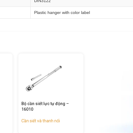
DIN3122
Plastic hanger with color label
Bộ cần siết lực tự động –
Bộ khẩu 3/4 inch 15 ch
16010
15148
Cần siết và thanh nối
Cần siết và thanh nối
,
& đầu nối