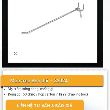
Click to enlarge
Móc treo đơn dài – 83024
Mạ crôm sáng bóng, chống gỉ
Đóng gói: 50 chiếc / hộp carton in hình (drawing box)
LIÊN HỆ TƯ VẤN & BÁO GIÁ