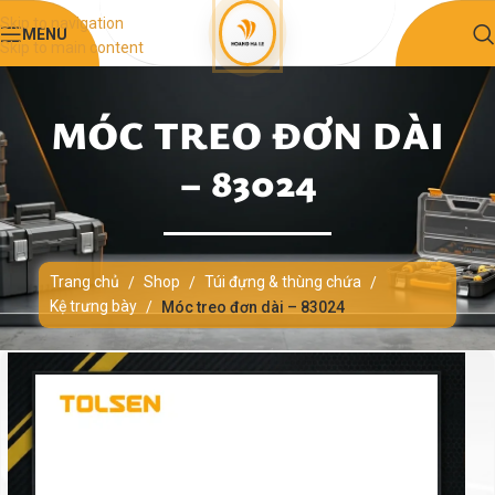
Skip to navigation
MENU
Skip to main content
MÓC TREO ĐƠN DÀI
– 83024
Trang chủ
Shop
Túi đựng & thùng chứa
/
/
/
Kệ trưng bày
/
Móc treo đơn dài – 83024