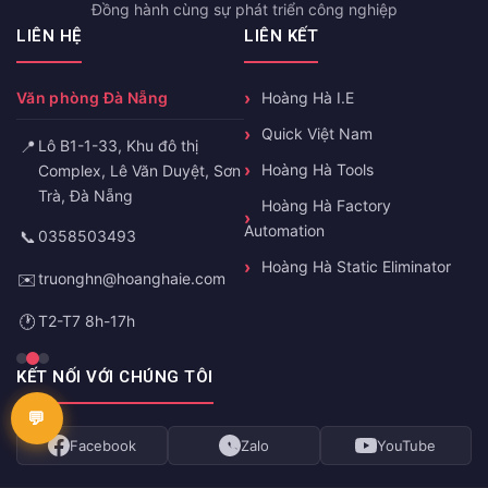
Đồng hành cùng sự phát triển công nghiệp
LIÊN HỆ
LIÊN KẾT
Văn phòng Đà Nẵng
Hoàng Hà I.E
Quick Việt Nam
📍
Lô B1-1-33, Khu đô thị
Hoàng Hà Tools
Complex, Lê Văn Duyệt, Sơn
Trà, Đà Nẵng
Hoàng Hà Factory
Automation
📞
0358503493
Hoàng Hà Static Eliminator
✉️
truonghn@hoanghaie.com
🕐
T2-T7 8h-17h
KẾT NỐI VỚI CHÚNG TÔI
Facebook
Zalo
YouTube