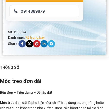
📞
0914889879
SKU:
83024
Danh mục:
Kệ trưng bày
Share:
THÔNG SỐ
Móc treo đơn dài
Bền đẹp – Tiện dụng – Dễ lắp đặt
Móc treo đơn dài
là phụ kiện hữu ích để treo dụng cụ, phụ tùng hoặc
các vật dụng khác trong nhà xưởng, gara, cửa hàng hoặc tại gia đình.