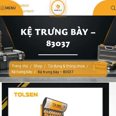
Skip to navigation
MENU
Skip to main content
KỆ TRƯNG BÀY –
83037
Trang chủ
Shop
Túi đựng & thùng chứa
/
/
/
Kệ trưng bày
/
Kệ trưng bày – 83037