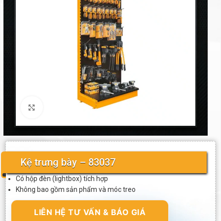
Click to enlarge
Kệ trưng bày – 83037
Có hộp đèn (lightbox) tích hợp
Không bao gồm sản phẩm và móc treo
LIÊN HỆ TƯ VẤN & BÁO GIÁ