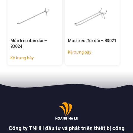
Móc treo đơn dài –
Móc treo đôi dài – 83021
Kệ 
83024
Kệ trưng bày
Kệ 
Kệ trưng bày
Công ty TNHH đầu tư và phát triển thiết bị công