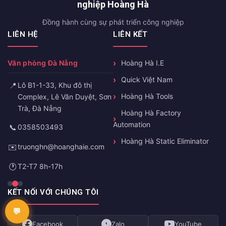
nghiệp Hoàng Hà
Đồng hành cùng sự phát triển công nghiệp
LIÊN HỆ
LIÊN KẾT
Văn phòng Đà Nẵng
Hoàng Hà I.E
Quick Việt Nam
📍
Lô B1-1-33, Khu đô thị
Hoàng Hà Tools
Complex, Lê Văn Duyệt, Sơn
Trà, Đà Nẵng
Hoàng Hà Factory
Automation
📞
0358503493
Hoàng Hà Static Eliminator
✉️
truonghn@hoanghaie.com
🕐
T2-T7 8h-17h
KẾT NỐI VỚI CHÚNG TÔI
Facebook
Zalo
YouTube