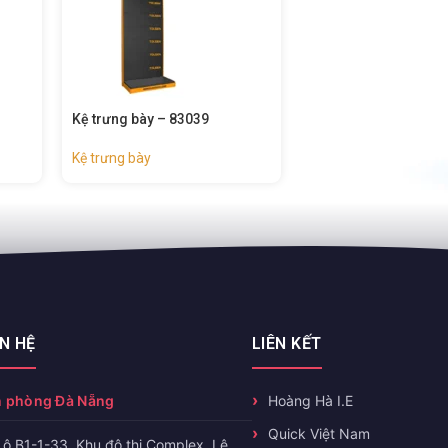
Kệ trưng bày – 83039
Kệ trưng bày – 83037
Kệ trưng bày
Kệ trưng bày
ÊN HỆ
LIÊN KẾT
 phòng Đà Nẵng
Hoàng Hà I.E
Quick Việt Nam
Lô B1-1-33, Khu đô thị Complex, Lê