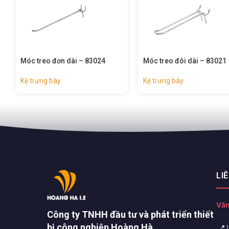
óc treo đơn dài – 83024
Móc treo đôi dài – 83021
ệ trưng bày
Kệ trưng bày
LI
Văn
Công ty TNHH đầu tư và phát triển thiết
bị công nghiệp Hoàng Hà
📍