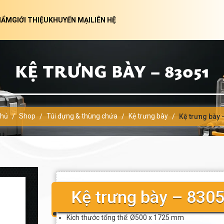
HẨM
GIỚI THIỆU
KHUYẾN MẠI
LIÊN HỆ
KỆ TRƯNG BÀY – 83051
chủ
Shop
Túi đựng & thùng chứa
Kệ trưng bày
/
/
/
/
Kệ trưng bày 
Kệ trưng bày – 830
Kích thước tổng thể: Ø500 x 1725 mm