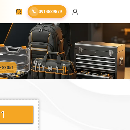
📞
0914889879
– 83051
51