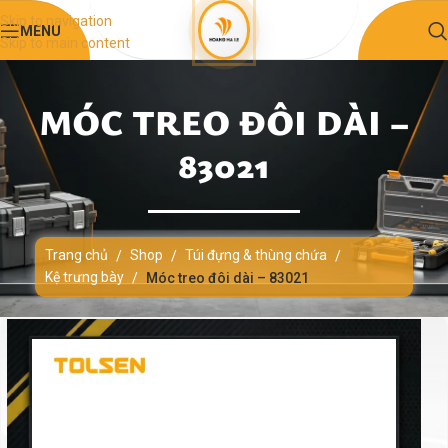
Skip to navigation
MENU
Skip to main content
MÓC TREO ĐÔI DÀI –
83021
Trang chủ
Shop
Túi đựng & thùng chứa
/
/
/
Kệ trưng bày
/
Móc treo đôi dài – 83021