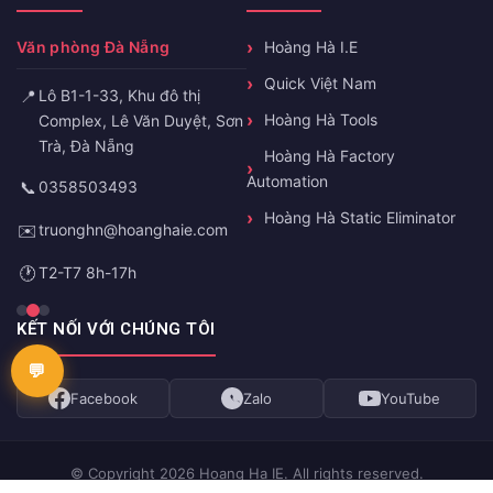
Văn phòng Đà Nẵng
Hoàng Hà I.E
Quick Việt Nam
📍
Lô B1-1-33, Khu đô thị
Hoàng Hà Tools
Complex, Lê Văn Duyệt, Sơn
Trà, Đà Nẵng
Hoàng Hà Factory
Automation
📞
0358503493
Hoàng Hà Static Eliminator
✉️
truonghn@hoanghaie.com
🕐
T2-T7 8h-17h
KẾT NỐI VỚI CHÚNG TÔI
Facebook
Zalo
YouTube
© Copyright 2026 Hoang Ha IE. All rights reserved.