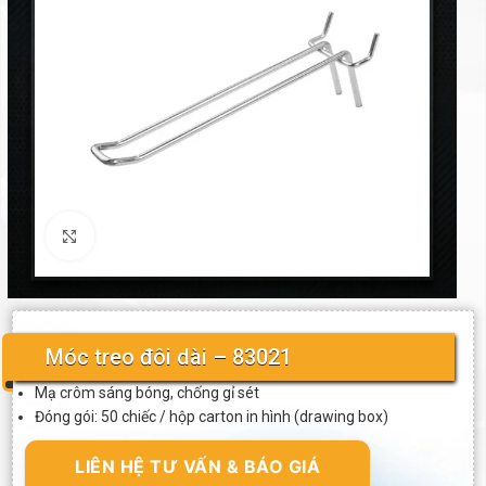
Click to enlarge
Móc treo đôi dài – 83021
Mạ crôm sáng bóng, chống gỉ sét
Đóng gói: 50 chiếc / hộp carton in hình (drawing box)
LIÊN HỆ TƯ VẤN & BÁO GIÁ