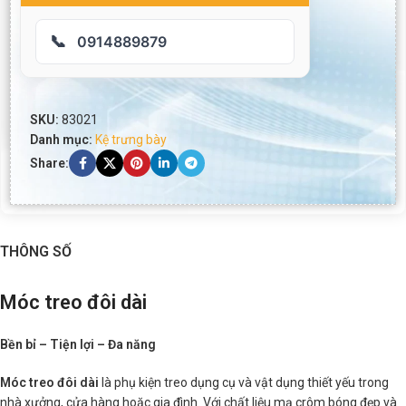
📞
0914889879
SKU:
83021
Danh mục:
Kệ trưng bày
Share:
THÔNG SỐ
Móc treo đôi dài
Bền bỉ – Tiện lợi – Đa năng
Móc treo đôi dài
là phụ kiện treo dụng cụ và vật dụng thiết yếu trong
nhà xưởng, cửa hàng hoặc gia đình. Với chất liệu mạ crôm bóng đẹp và