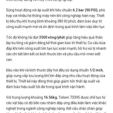
Súng hoạt động với áp suất khí tiêu chuẩn
6.2 bar (90 PSI)
, phù
hợp với nhiều hệ thống máy nén khí công nghiệp hiện nay. Thiết
bị tiêu thụ khí trung bình khoảng 380 lít/phút, đảm bảo duy trì
công suất mạnh mẽ và ổn định trong quá trình làm việc liên tục.
Tốc độ không tải đạt
3500 vòng/phút
giúp tăng hiệu quả tháo
lắp bu lông và giảm đáng kể thời gian bảo trì thiết bị. Cơ cấu búa
đập khí nén công suất lớn tạo lực xoắn mạnh, hỗ trợ xử lý nhanh
các chi tiết liên kết có kích thước lớn và yêu cầu mô-men siết
cao.
Đầu vào khí và kích thước dây hơi đều sử dụng chuẩn
1/2 inch
,
giúp cung cấp lưu lượng khí lớn đáp ứng nhu cầu hoạt động của
thiết bị. Thiết kế này đồng thời giúp giảm tổn thất áp suất và
đảm bảo hiệu suất tối đa trong quá trình vận hành.
Với trọng lượng khoảng
16.56kg
, Tolsen 73395 được chế tạo từ
các vật liệu có độ bền cao nhằm đáp ứng điều kiện làm việc khắc
nghiệt trong ngành công nghiệp nặng. Kết cấu chắc chắn giúp