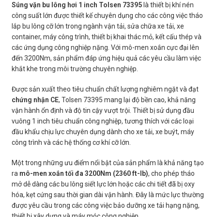
Súng vặn bu lông hơi 1 inch Tolsen 73395
là thiết bị khí nén
công suất lớn được thiết kế chuyên dụng cho các công việc tháo
lắp bu lông cỡ lớn trong ngành vận tải, sửa chữa xe tải, xe
container, máy công trình, thiết bị khai thác mỏ, kết cấu thép và
các ứng dụng công nghiệp nặng. Với mô-men xoắn cực đại lên
đến 3200Nm, sản phẩm đáp ứng hiệu quả các yêu cầu làm việc
khắt khe trong môi trường chuyên nghiệp.
Được sản xuất theo tiêu chuẩn chất lượng nghiêm ngặt và đạt
chứng nhận CE
, Tolsen 73395 mang lại độ bền cao, khả năng
vận hành ổn định và độ tin cậy vượt trội. Thiết bị sử dụng đầu
vuông 1 inch tiêu chuẩn công nghiệp, tương thích với các loại
đầu khẩu chịu lực chuyên dụng dành cho xe tải, xe buýt, máy
công trình và các hệ thống cơ khí cỡ lớn.
Một trong những ưu điểm nổi bật của sản phẩm là khả năng tạo
ra
mô-men xoắn tối đa 3200Nm (2360 ft-lb)
, cho phép tháo
mở dễ dàng các bu lông siết lực lớn hoặc các chi tiết đã bị oxy
hóa, kẹt cứng sau thời gian dài vận hành. Đây là mức lực thường
được yêu cầu trong các công việc bảo dưỡng xe tải hạng nặng,
thiết bị xây dựng và máy móc công nghiệp.