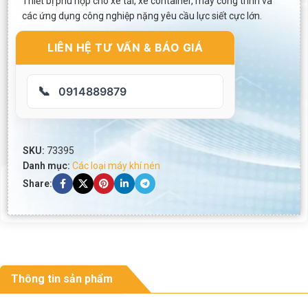
Thiết bị phù hợp cho xe tải, xe container, máy công trình và
các ứng dụng công nghiệp nặng yêu cầu lực siết cực lớn.
LIÊN HỆ TƯ VẤN & BÁO GIÁ
📞
0914889879
SKU:
73395
Danh mục:
Các loại máy khí nén
Share:
Thông tin sản phẩm