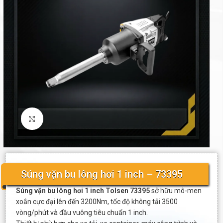
Click to enlarge
Súng vặn bu lông hơi 1 inch – 73395
Súng vặn bu lông hơi 1 inch Tolsen 73395
sở hữu mô-men
xoắn cực đại lên đến 3200Nm, tốc độ không tải 3500
vòng/phút và đầu vuông tiêu chuẩn 1 inch.