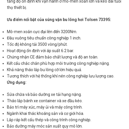
tăng độ ổn định khi vận hành ở mô-men xoắn lớn và kéo dài tuổi
thọ thiết bị.
Ưu điểm nổi bật của súng vặn bu lông hơi Tolsen 73395:
Mô-men xoắn cực đại lên đến 3200Nm.
Đầu vuông tiêu chuẩn công nghiệp 1 inch.
Tốc độ không tải 3500 vòng/phút.
Hoạt động ổn định với áp suất 6.2 bar.
Chứng nhận CE đảm bảo chất lượng và độ an toàn.
Kết cấu chắc chắn phù hợp môi trường công nghiệp nặng.
Khả năng tháo lắp bu lông cỡ lớn hiệu quả.
Tương thích với hệ thống khí nén công nghiệp lưu lượng cao.
Ứng dụng:
Sửa chữa và bảo dưỡng xe tải hạng nặng.
Tháo lắp bánh xe container và xe đầu kéo.
Bảo trì máy xúc, máy ủi và máy công trình.
Ngành khai thác khoáng sản và cơ giới hóa.
Lắp ráp kết cấu thép và công trình công nghiệp.
Bảo dưỡng máy móc sản xuất quy mô lớn.