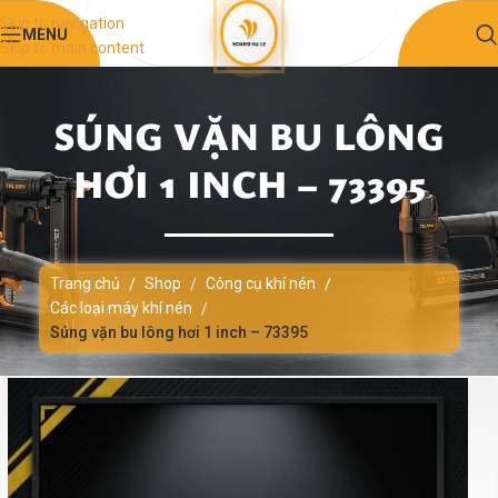
Skip to navigation
MENU
Skip to main content
SÚNG VẶN BU LÔNG
HƠI 1 INCH – 73395
Trang chủ
Shop
Công cụ khí nén
/
/
/
Các loại máy khí nén
/
Súng vặn bu lông hơi 1 inch – 73395