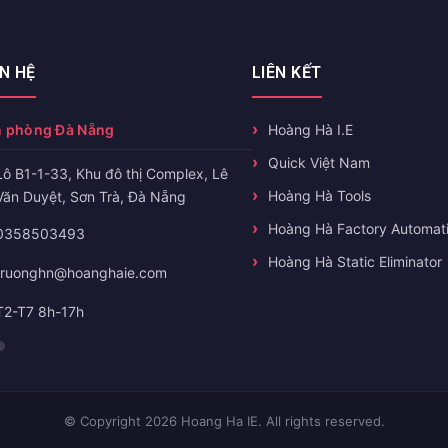
ÊN HỆ
LIÊN KẾT
 phòng Đà Nẵng
Hoàng Hà I.E
Quick Việt Nam
Lô B1-1-33, Khu đô thị Complex, Lê
Hoàng Hà Tools
Văn Duyệt, Sơn Trà, Đà Nẵng
Hoàng Hà Factory Automat
0358503493
Hoàng Hà Static Eliminator
truonghn@hoanghaie.com
T2-T7 8h-17h
© Copyright 2026 Hoang Ha IE. All rights reserved.