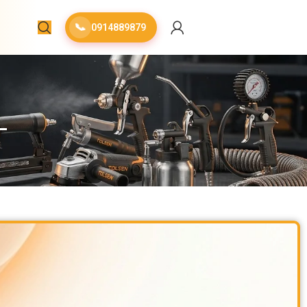
📞
0914889879