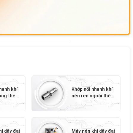
hanh khí
Khớp nối nhanh khí
ong thép
nén ren ngoài thép
– 72802
G1/4 inch – 72801
í dây đai
Máy nén khí dây đai