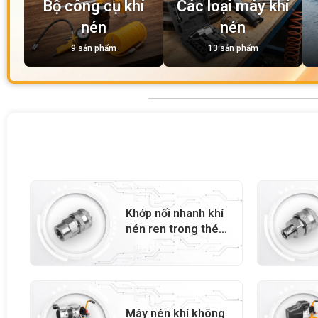
Bộ công cụ khí
Các loại máy khí
nén
nén
9 sản phẩm
13 sản phẩm
Khớp nối nhanh khí
nén ren trong thép
G1/4 – 72812
Máy nén khí không