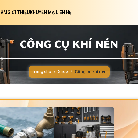
HẨM
GIỚI THIỆU
KHUYẾN MẠI
LIÊN HỆ
CÔNG CỤ KHÍ NÉN
Trang chủ
Shop
/
/
Công cụ khí nén