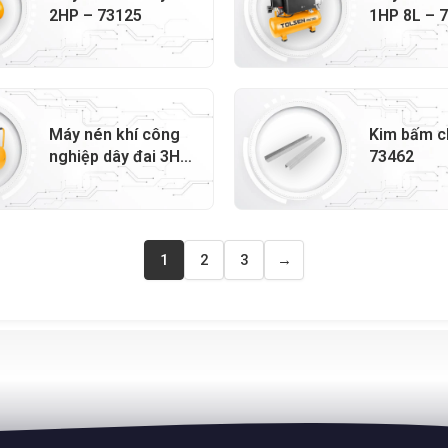
2HP – 73125
1HP 8L – 
Máy nén khí công
Kim bấm c
nghiệp dây đai 3HP
73462
200L – 73118
1
2
3
→