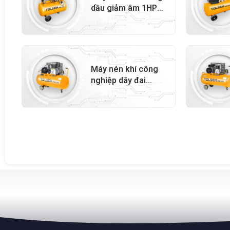
dầu giảm âm 1HP
24L – 73135
Máy nén khí công
nghiệp dây đai
5.5HP 300L – 73119