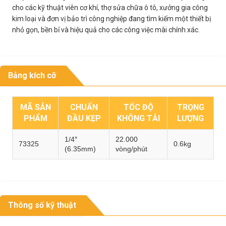
cho các kỹ thuật viên cơ khí, thợ sửa chữa ô tô, xưởng gia công
kim loại và đơn vị bảo trì công nghiệp đang tìm kiếm một thiết bị
nhỏ gọn, bền bỉ và hiệu quả cho các công việc mài chính xác.
Bảng kích cỡ
MÃ SẢN
CHUẨN
TỐC ĐỘ
TRỌNG
PHẨM
ĐẦU KẸP
KHÔNG TẢI
LƯỢNG
1/4″
22.000
73325
0.6kg
(6.35mm)
vòng/phút
Thông số kỹ thuật