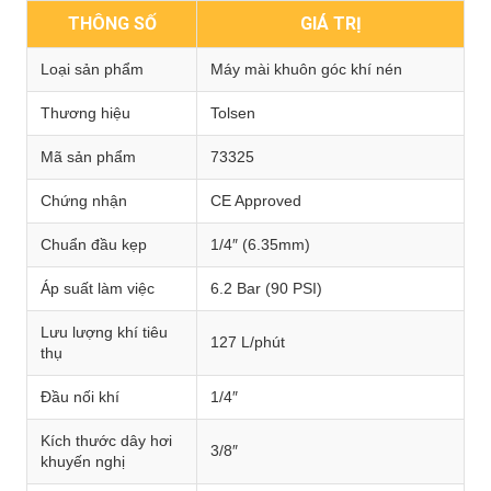
THÔNG SỐ
GIÁ TRỊ
Loại sản phẩm
Máy mài khuôn góc khí nén
Thương hiệu
Tolsen
Mã sản phẩm
73325
Chứng nhận
CE Approved
Chuẩn đầu kẹp
1/4″ (6.35mm)
Áp suất làm việc
6.2 Bar (90 PSI)
Lưu lượng khí tiêu
127 L/phút
thụ
Đầu nối khí
1/4″
Kích thước dây hơi
3/8″
khuyến nghị