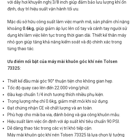
với dây hơi khuyến nghị 3/8 inch giúp đảm bảo lưu lượng khí ổn
định, duy trì hiệu suất vận hành tối ưu.
Mặc dù sở hữu công suất làm việc mạnh mẽ, sản phẩm chỉ nặng
khoảng
0.6kg
, giúp giảm áp lực lên cổ tay và cánh tay người sử
dụng khi làm việc liên tục trong thời gian dài. Thiết kế thân máy
nhỏ gọn giúp tăng khả năng kiểm soát và độ chính xác trong
từng thao tác.
Ưu điểm nổi bật của máy mài khuôn góc khí nén Tolsen
73325:
Thiết kế đầu mài góc 90° thuận tiện cho không gian hẹp.
Tốc độ quay cao lên đến 22.000 vòng/phút.
Đầu kẹp chuẩn 1/4 inch tương thích nhiều phụ kiện.
Trọng lượng nhẹ chỉ 0.6kg, giảm mệt mỏi khi sử dụng.
Đạt chứng nhận CE về chất lượng và an toàn.
Phù hợp cho mài ba via, đánh bóng và gia công khuôn mẫu.
Hiệu suất làm việc ổn định với áp suất khí tiêu chuẩn 90 PSI.
Dễ dàng thao tác trong các vị trí khó tiếp cận.
Máy mài khuôn góc khí nén Tolsen 73325 là lựa chọn lý tưởng