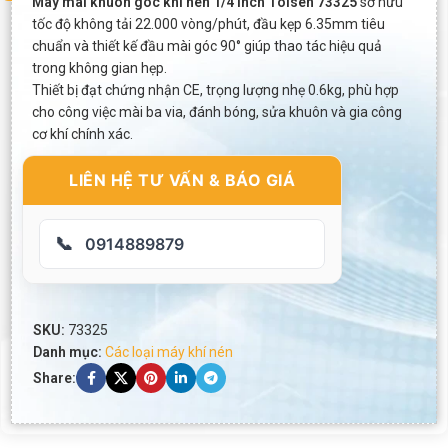
Máy mài khuôn góc khí nén 1/4 inch Tolsen 73325
sở hữu
tốc độ không tải 22.000 vòng/phút, đầu kẹp 6.35mm tiêu
chuẩn và thiết kế đầu mài góc 90° giúp thao tác hiệu quả
trong không gian hẹp.
Thiết bị đạt chứng nhận CE, trọng lượng nhẹ 0.6kg, phù hợp
cho công việc mài ba via, đánh bóng, sửa khuôn và gia công
cơ khí chính xác.
LIÊN HỆ TƯ VẤN & BÁO GIÁ
📞
0914889879
SKU:
73325
Danh mục:
Các loại máy khí nén
Share: