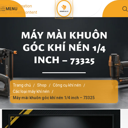
Skip to navigation
MENU
Skip to main content
MÁY MÀI KHUÔN
GÓC KHÍ NÉN 1/4
INCH – 73325
Trang chủ
Shop
Công cụ khí nén
/
/
/
Các loại máy khí nén
/
Máy mài khuôn góc khí nén 1/4 inch – 73325