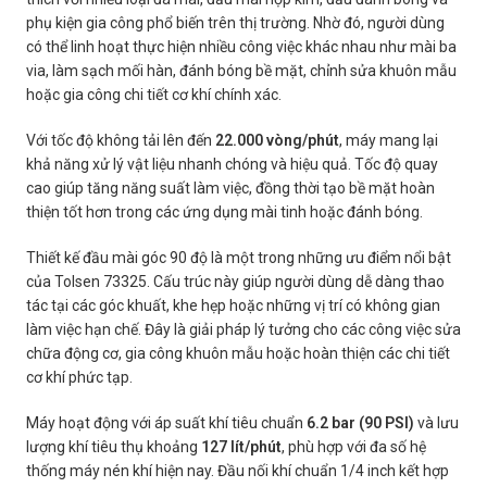
phụ kiện gia công phổ biến trên thị trường. Nhờ đó, người dùng
có thể linh hoạt thực hiện nhiều công việc khác nhau như mài ba
via, làm sạch mối hàn, đánh bóng bề mặt, chỉnh sửa khuôn mẫu
hoặc gia công chi tiết cơ khí chính xác.
Với tốc độ không tải lên đến
22.000 vòng/phút
, máy mang lại
khả năng xử lý vật liệu nhanh chóng và hiệu quả. Tốc độ quay
cao giúp tăng năng suất làm việc, đồng thời tạo bề mặt hoàn
thiện tốt hơn trong các ứng dụng mài tinh hoặc đánh bóng.
Thiết kế đầu mài góc 90 độ là một trong những ưu điểm nổi bật
của Tolsen 73325. Cấu trúc này giúp người dùng dễ dàng thao
tác tại các góc khuất, khe hẹp hoặc những vị trí có không gian
làm việc hạn chế. Đây là giải pháp lý tưởng cho các công việc sửa
chữa động cơ, gia công khuôn mẫu hoặc hoàn thiện các chi tiết
cơ khí phức tạp.
Máy hoạt động với áp suất khí tiêu chuẩn
6.2 bar (90 PSI)
và lưu
lượng khí tiêu thụ khoảng
127 lít/phút
, phù hợp với đa số hệ
thống máy nén khí hiện nay. Đầu nối khí chuẩn 1/4 inch kết hợp