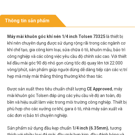
Thông tin sản phẩm
Máy mài khuôn góc khí nén 1/4 inch Tolsen 73325
là thiết bị
khí nén chuyên dụng được sử dụng rộng rãi trong các ngành cơ
khí chế tạo, gia công kim loại, sửa chữa ô tô, khuôn mẫu, bảo trì
công nghiệp và các công việc yêu cầu độ chính xác cao. Với thiết
kế đầu mài góc 90 độ nhỏ gọn cùng tốc độ quay lên tới 22.000
vòng/phút, sản phẩm giúp người dùng dễ dàng tiếp cận các vị trí
hẹp mà máy mài thẳng thông thường khó thao tác.
Được sản xuất theo tiêu chuẩn chất lượng
CE Approved
, máy
mài khuôn góc Tolsen đáp ứng các yêu cầu về độ an toàn, độ
bền và hiệu suất làm việc trong môi trường công nghiệp. Thiết bị
phù hợp cho các xưởng cơ khí, gara ô tô, nhà máy sản xuất và
các đơn vị bảo trì chuyên nghiệp.
Sản phẩm sử dụng đầu kẹp chuẩn
1/4 inch (6.35mm)
, tương
thích với nhiều loại đá mài, đầu mài hợp kim, đầu đánh bóng và