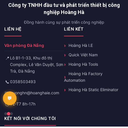
Công ty TNHH đầu tư và phát triển thiết bị công
nghiệp Hoàng Hà
Đồng hành cùng sự phát triển công nghiệp
LIÊN HỆ
LIÊN KẾT
Văn phòng Đà Nẵng
Hoàng Hà I.E
Quick Việt Nam
📍
Lô B1-1-33, Khu đô thị
Hoàng Hà Tools
Complex, Lê Văn Duyệt, Sơn
Trà, Đà Nẵng
Hoàng Hà Factory
Automation
📞
0358503493
Hoàng Hà Static Eliminator
✉️
truonghn@hoanghaie.com
🕐
T2-T7 8h-17h
KẾT NỐI VỚI CHÚNG TÔI